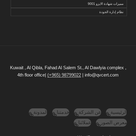
مميزات شهادة الايزو 9001
نظام إدارة الجودة
Kuwait , Al Qibla, Fahad Al Salem St., Al Dawlyia complex ,
4th floor office|
(+965) 98799022
| info@qvcert.com
الرئيسية
عن الشركة
خدمتنا
المدونة
معرض الصور
عملائنا