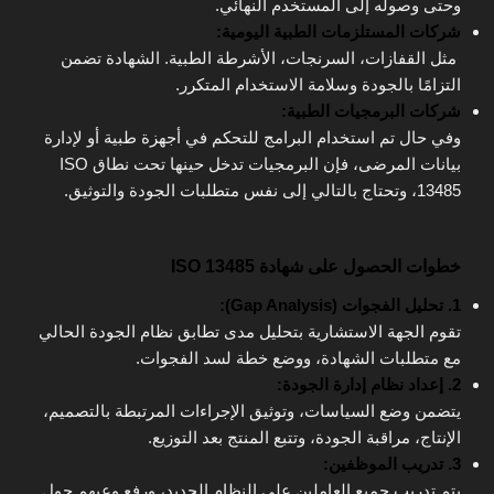
وحتى وصوله إلى المستخدم النهائي.
شركات المستلزمات الطبية اليومية:
مثل القفازات، السرنجات، الأشرطة الطبية. الشهادة تضمن
التزامًا بالجودة وسلامة الاستخدام المتكرر.
شركات البرمجيات الطبية:
وفي حال تم استخدام البرامج للتحكم في أجهزة طبية أو لإدارة
بيانات المرضى، فإن البرمجيات تدخل حينها تحت نطاق ISO
13485، وتحتاج بالتالي إلى نفس متطلبات الجودة والتوثيق.
خطوات الحصول على شهادة ISO 13485
1. تحليل الفجوات (Gap Analysis):
تقوم الجهة الاستشارية بتحليل مدى تطابق نظام الجودة الحالي
مع متطلبات الشهادة، ووضع خطة لسد الفجوات.
2. إعداد نظام إدارة الجودة:
يتضمن وضع السياسات، وتوثيق الإجراءات المرتبطة بالتصميم،
الإنتاج، مراقبة الجودة، وتتبع المنتج بعد التوزيع.
3. تدريب الموظفين:
يتم تدريب جميع العاملين على النظام الجديد، ورفع وعيهم حول