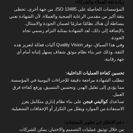
زيادة ثقة العملاء والشركاء:
المؤسسات الحاصلة على ISO 13485، من جهة أخرى، تحظى
بثقة أكبر من مقدمي الرعاية الصحية والعملاء. لأن الشهادة تعني
ببساطة أن هناك نظامًا صارمًا لضمان الجودة والامتثال.
بالإضافة إلى ذلك، تُعد الشهادة بمثابة التزام رسمي تجاه
الجودة.
وفي هذا السياق، توفر Quality Vision آليات فعالة لتعزيز هذه
الثقة، وذلك عبر بناء نظام موثق شفاف يسهل إثباته أمام أي
جهة رقابية.
تحسين كفاءة العمليات الداخلية:
تتطلب الشهادة مراجعة دقيقة للإجراءات اليومية في المؤسسة.
مما يؤدي إلى تقليل الهدر، وتحسين التنسيق، ورفع كفاءة فرق
العمل.
تساعدك
كواليتي فيجن
على بناء نظام إداري متكامل يعزز
الاستفادة من الموارد ويقلل من التكرار أو الإخفاقات التشغيلية.
دعم الابتكار في تطوير المنتجات:
من خلال توثيق عمليات التصميم والاختبار، يمكن للشركات