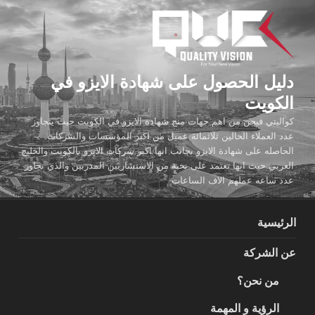
لتجاوز
لى
لمحتوى
دليل الحصول على شهادة الايزو في
الكويت
كواليتي فيجن من اهم جهات منح شهادة الايزو في الكويت حيث يتجاوز
عدد العملاء الحالين ثلاثمائة عميل من اكبر المؤسسات والشركات
الحاصله على شهادة الايزو بجانب انها اكبر شركات الايزو بالكويت والخليج
العربي حيث انها تعتمد على نخبة من الاستشاريين المدربين والذي تجاوز
عدد ساعه عملهم الاف الساعات
الرئيسية
عن الشركة
من نحن؟
الرؤية و المهمة