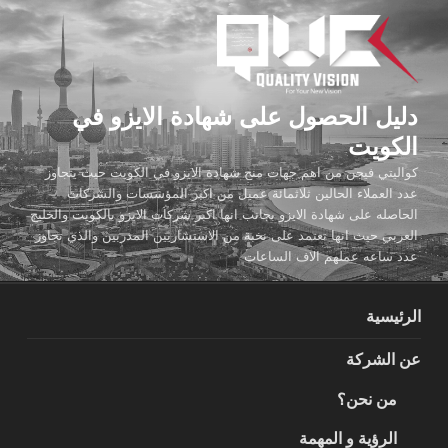
لتجاوز
لى
لمحتوى
دليل الحصول على شهادة الايزو في
الكويت
كواليتي فيجن من اهم جهات منح شهادة الايزو في الكويت حيث يتجاوز
عدد العملاء الحالين ثلاثمائة عميل من اكبر المؤسسات والشركات
الحاصله على شهادة الايزو بجانب انها اكبر شركات الايزو بالكويت والخليج
العربي حيث انها تعتمد على نخبة من الاستشاريين المدربين والذي تجاوز
عدد ساعه عملهم الاف الساعات
الرئيسية
عن الشركة
من نحن؟
الرؤية و المهمة