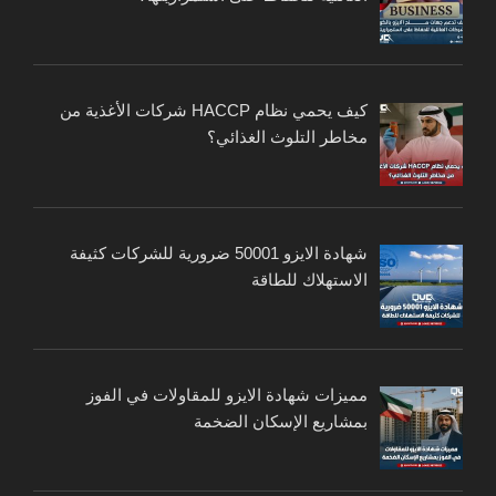
كيف يحمي نظام HACCP شركات الأغذية من
مخاطر التلوث الغذائي؟
شهادة الايزو 50001 ضرورية للشركات كثيفة
الاستهلاك للطاقة
مميزات شهادة الايزو للمقاولات في الفوز
بمشاريع الإسكان الضخمة