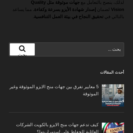
لذلك، ينصح بالتعامل مع
جهات موثوقة مثل Quality
Vision
لضمان
إصدار شهادة الأيزو بسرعة وكفاءة.
مما يساعد
بالتالي في
تحقيق النجاح في بيئة العمل التنافسية
.
البحث
عن:
بحث
أحدث المقالات
5 معايير تفرق بين جهات منح الايزو الموثوقة وغير
الموثوقة
كيف تدعم جهات منح الايزو بالكويت الشركات
العائلية للحفاظ على استمراريتها؟