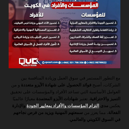
مع التطور المستمر في سوق العمل وزيادة المنافسة بين
الشركات، أصبح
فوائد الحصول على شهادة الآيزو متعددة
و من
العوامل الأساسية التي تساعد الأفراد والمؤسسات على تحقيق
التميز والاحترافية
. تعتبر
شهادات الآيزو المعتمدة
معيارًا عالميًا
يعكس
مدى
التزام المؤسسات والأفراد بمعايير الجودة
والإدارة
الفعالة
، مما يعزز من
سمعتهم المهنية ويزيد من فرص نجاحهم
في السوق الكويتي والعالمي
.