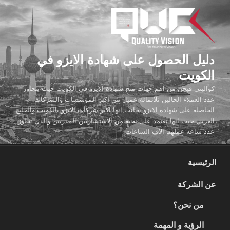
لتجاوز
لى
لمحتوى
دليل الحصول على شهادة الايزو في
الكويت
كواليتي فيجن من اهم جهات منح شهادة الايزو في الكويت حيث يتجاوز
عدد العملاء الحالين ثلاثمائة عميل من اكبر المؤسسات والشركات
الحاصله على شهادة الايزو بجانب انها اكبر شركات الايزو بالكويت والخليج
العربي حيث انها تعتمد على نخبة من الاستشاريين المدربين والذي تجاوز
عدد ساعه عملهم الاف الساعات
الرئيسية
عن الشركة
من نحن؟
الرؤية و المهمة