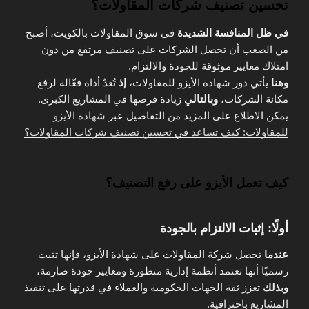
تحسين تصنيف شركات المقاولات؟
في ظل المنافسة الشديدة
في سوق المقاولات بالكويت، أصبح
من الصعب أن تحصل الشركات على تصنيف مرتفع من دون
امتلاك معايير موثوقة للجودة والالتزام.
وهنا
يأتي دور شهادة الأيزو للمقاولات،
إذ
تُعدّ أداة فعّالة لرفع
مكانة الشركات،
وبالتالي
زيادة فرصها في المشاريع الكبرى.
يمكن الاطلاع على المزيد من التفاصيل عبر
شهادة الأيزو
للمقاولات: كيف تساعد في تحسين تصنيف شركات المقاولات؟
كيف تعمل الأيزو على رفع التصنيف؟
أولًا: إثبات الالتزام بالجودة
عندما
تحصل شركة المقاولات على شهادة الأيزو، فإنها تثبت
رسميًا أنها تعتمد أنظمة إدارية متطورة ومعايير جودة صارمة،
وبذلك
تعزز ثقة الجهات الحكومية والعملاء في قدرتها على تنفيذ
المشاريع باحترافية.