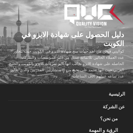
لتجاوز
لى
لمحتوى
دليل الحصول على شهادة الايزو في
الكويت
كواليتي فيجن من اهم جهات منح شهادة الايزو في الكويت حيث يتجاوز
عدد العملاء الحالين ثلاثمائة عميل من اكبر المؤسسات والشركات
الحاصله على شهادة الايزو بجانب انها اكبر شركات الايزو بالكويت والخليج
العربي حيث انها تعتمد على نخبة من الاستشاريين المدربين والذي تجاوز
عدد ساعه عملهم الاف الساعات
الرئيسية
عن الشركة
من نحن؟
الرؤية و المهمة