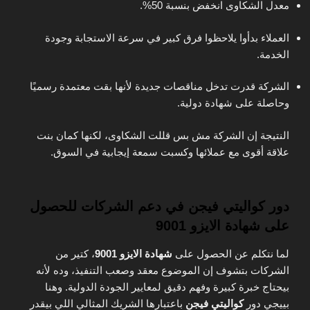
معدل الشكاوى انخفض بنسبة 50%.
العملاء بدأوا يلاحظوا فرق كبير في سرعة الاستجابة وجودة
الخدمة.
الشركة قدرت تدخل مناقصات جديدة لأنها بقت معتمدة رسميًا
وحاصلة على شهادة دولية.
النتيجة إن الشركة مش بس قللت الشكاوى، لكنها كمان بنت
علاقة أقوى مع عملائها وكسبت سمعة إيجابية في السوق.
دور كواليتي فيجن في دعم الشركات للحصول
على شهادة الايزو 9001
لما نتكلم عن الحصول على
شهادة الايزو 9001
، كتير من
الشركات بتشوف إن الموضوع معقد وصعب التنفيذ، وده لأنه
بيحتاج خبرة كبيرة وفهم دقيق لمعايير الجودة الدولية. وهنا
بييجي دور
كواليتي فيجن
باعتبارها الشريك المثالي اللي بيقدر