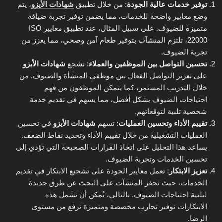
توفير خدمات عالية الجودة
: من خلال تطبيق
شهادات الأيزو
، يتم
وضع معايير واضحة للخدمات، مما يضمن توفير تجربة ضيافة
متميزة للضيوف. على سبيل المثال، عند تطبيق معايير ISO
22000، تلتزم المنشآت بتوفير طعام آمن وصحي، مما يعزز من
تجربة الضيوف.
تحسين التواصل بين الموظفين والعملاء
: تشجع
شهادات الأيزو
على تعزيز التواصل الفعال بين موظفي المنشأة والضيوف. من
خلال التدريب المستمر، كما يتمكن الموظفون من فهم
احتياجات الضيوف بشكل أفضل، مما يسهم في تقديم خدمة
شخصية تلبية لتوقعاتهم.
تقييم الأداء وتحسين العمليات
: تسهم
شهادات الأيزو
في تحسين
العمليات التشغيلية من خلال تقييم الأداء وتحديد نقاط الضعف.
يساعد هذا التحليل على اتخاذ القرارات الصحيحة التي تؤدي إلى
تحسين الخدمات وتجربة الضيوف.
تعزيز الابتكار
: تعمل معايير الجودة على تشجيع الابتكار في تقديم
الخدمات، حيث تحفز المنشآت على البحث عن طرق جديدة
لتلبية احتياجات الضيوف. بالتالي، يُمكن أن تشمل هذه
الابتكارات توفير تجارب مخصصة ومتميزة ترفع من مستوى
الرضا.