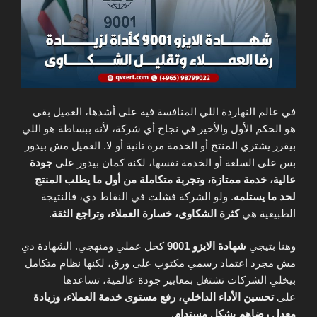
في عالم النهاردة اللي المنافسة فيه على أشدها، العميل بقى
هو الحكم الأول والأخير في نجاح أي شركة، لأنه ببساطة هو اللي
بيقرر يشتري المنتج أو الخدمة مرة تانية أو لا. العميل مش بيدور
بس على السلعة أو الخدمة نفسها، لكنه كمان بيدور على
جودة
عالية، خدمة ممتازة، وتجربة متكاملة من أول ما يطلب المنتج
لحد ما يستلمه
. ولو الشركة فشلت في النقاط دي، فالنتيجة
الطبيعية هي
كثرة الشكاوى، خسارة العملاء، وتراجع الثقة
.
وهنا بتيجي
شهادة الايزو 9001
كحل عملي ومنهجي. الشهادة دي
مش مجرد اعتماد رسمي مكتوب على ورق، لكنها نظام متكامل
بيخلي الشركات تشتغل بمعايير جودة عالمية، تساعدها
على
تحسين الأداء الداخلي، رفع مستوى خدمة العملاء، وزيادة
معدل رضاهم بشكل مستدام
.