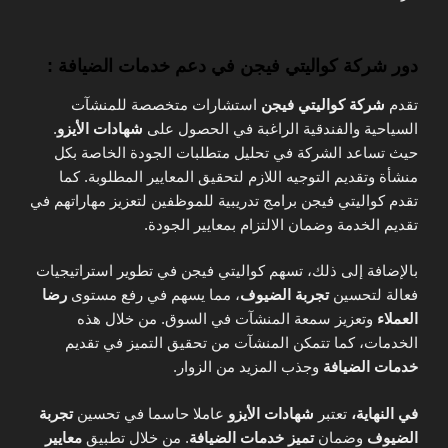
دور شركة كواليتي فيجن في دعم خدمات الضيافة :
تقدم
شركة كواليتي فيجن
استشارات متخصصة للمنشآت
السياحية والفندقية الراغبة في الحصول على
شهادات الأيزو
.
حيث تساعد الشركة في تحليل متطلبات الجودة الخاصة بكل
منشأة وتقديم التوجيه اللازم لتحقيق المعايير المطلوبة. كما
تقدم كواليتي فيجن برامج تدريبية للموظفين لتعزيز مهاراتهم في
تقديم الخدمة وضمان الالتزام بمعايير الجودة.
بالإضافة إلى ذلك، تسهم كواليتي فيجن في تطوير استراتيجيات
فعالة لتحسين
تجربة الضيوف
، مما يسهم في رفع مستوى
رضا
العملاء
وتعزيز سمعة المنشآت في السوق. من خلال هذه
الخدمات، كما تتمكن المنشآت من تحقيق التميز في تقديم
خدمات الضيافة
وجذب المزيد من الزوار.
في النهاية،
تعتبر
شهادات الأيزو
عاملا حاسما في تحسين
تجربة
الضيوف
وضمان
تميز خدمات الضيافة
. من خلال تطبيق
معايير