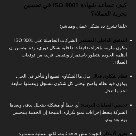
كيف تساعد شهادة ISO 9001 في تحسين
تجربة العملاء؟
خلينا نشرح ده بشكل عملي ومباشر:
التدقيق الداخلي المستمر
:
الشركات الحاصلة على ISO 9001
بتكون ملزمة بإجراء تدقيقات داخلية بشكل دوري، وده بيضمن إن
أنظمة الجودة بتتطور باستمرار وبتفضل قريبة من توقعات
العملاء.
نظام شكاوى فعال
:
بدل ما الشكاوى تضيع أو تتأخر في الحل،
بيكون فيه نظام واضح بيخلي كل شكوى تتسجل ويتعملها متابعة
لحد ما تتحل.
تحسين العمليات اليومية
:
أي خطأ أو مشكلة بيتحلل بدقة، وبعدها
الشركة بتحط إجراءات تمنع تكراره. النتيجة إن الخدمة بتتحسن
يوم بعد يوم.
تعزيز الابتكار
:
الجودة مش حاجة ثابتة، لكنها عملية مستمرة