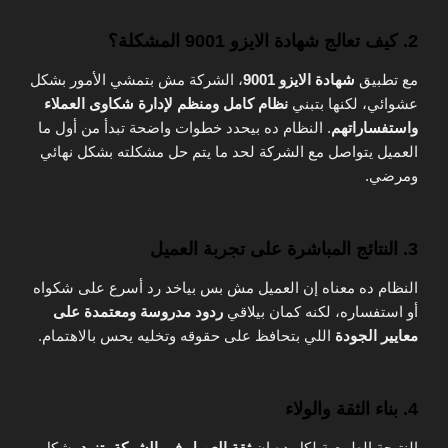
2. كيف تعالج شهادة الايزو 9001 المشكلة؟
مع تطبيق
شهادة الايزو 9001
، الشركة مش بتمشي الأمور بشكل
عشوائي، لكنها بتبني
نظام كامل ومنظم لإدارة شكاوى العملاء
واستفساراتهم
. النظام ده بيحدد خطوات واضحة تبدأ من أول ما
العميل يتواصل مع الشركة لحد ما يتم حل مشكلته بشكل نهائي
ومرضي.
3. النتائج المباشرة على تجربة العميل
النظام ده معناه إن العميل مش بس بياخد رد أسرع على شكواه
أو استفساره، لكنه كمان بيلاقي
ردود مدروسة ومعتمدة على
معايير الجودة
اللي بتحافظ على حقوقه وتخليه يحس بالاهتمام.
4. بناء الثقة والولاء
النتيجة الطبيعية لكل ده إن
ثقة العميل في الشركة بتزيد
بشكل