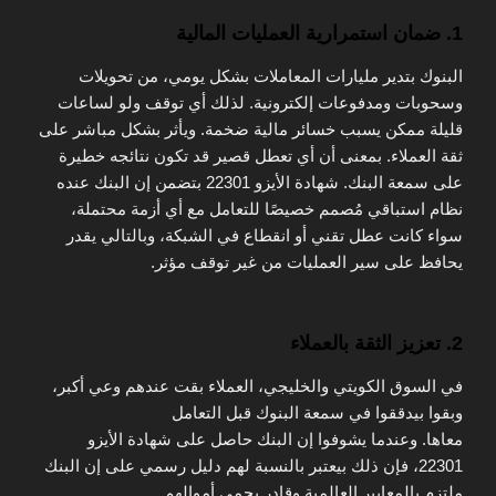
1. ضمان استمرارية العمليات المالية
البنوك بتدير مليارات المعاملات بشكل يومي، من تحويلات
وسحوبات ومدفوعات إلكترونية. لذلك أي توقف ولو لساعات
قليلة ممكن يسبب خسائر مالية ضخمة. ويأثر بشكل مباشر على
ثقة العملاء. بمعنى أن أي تعطل قصير قد تكون نتائجه خطيرة
على سمعة البنك. شهادة الأيزو 22301 بتضمن إن البنك عنده
نظام استباقي مُصمم خصيصًا للتعامل مع أي أزمة محتملة،
سواء كانت عطل تقني أو انقطاع في الشبكة، وبالتالي يقدر
يحافظ على سير العمليات من غير توقف مؤثر.
2. تعزيز الثقة بالعملاء
في السوق الكويتي والخليجي، العملاء بقت عندهم وعي أكبر،
وبقوا بيدققوا في سمعة البنوك قبل التعامل
معاها.
وعندما
يشوفوا إن البنك حاصل على شهادة الأيزو
22301،
فإن ذلك
بيعتبر بالنسبة لهم دليل رسمي على إن البنك
ملتزم بالمعايير العالمية وقادر يحمي أموالهم