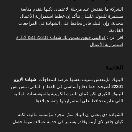
الشركة ما بتقفش عند مرحلة الاعتماد، لكنها بتقدم متابعة
مستمرة للبنوك علشان تتأكد إن خطط استمرارية الأعمال
محدثة، وإن البنك قادر يحافظ على الشهادة في المراجعات
القادمة.
اقرأ عن :
كواليتي فيجن تضمن لك شهادة ISO 22301 لإدارة
استمرارية الأعمال
الخاتمة
البنوك ماينفعش تسيب نفسها عرضة للمفاجآت.
شهادة الايزو
22301
أصبحت خط دفاع أساسي في القطاع المالي، مش بس
للبنوك الكبرى لكن كمان للبنوك الكويتية والمؤسسات المالية
اللي عايزة تحافظ على استمراريتها وثقة عملاءها.
الشهادة دي بتعني إن البنك مش مجرد مؤسسة مالية، لكنه
كيان جاهز لأي أزمة وقادر يستمر في خدمة عملاءه مهما حصل.