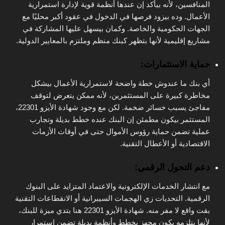
المنافسين، لأنه بيأكد إن عندها أنظمة قوية لإدارة استمرارية
الأعمال. وده بيزود فرصها في الدخول في عقود أكبر محليًا مع
الجهات الحكومية والخاصة. وكمان بيسهل عليها المشاركة في
مشاريع إقليمية لأنها بتظهر كبنك منظم وملتزم بالمعايير الدولية.
حماية الاستثمارات:
أي بنك ما عندوش خطة واضحة لاستمرارية الأعمال بيشكل
مخاطرة كبيرة على المستثمرين، لأنه ممكن يتعرض لتوقف
مفاجئ يسبب خسائر ضخمة. لكن مع وجود شهادة الأيزو 22301،
المستثمر بيكون مطمئن إن البنك عنده خطط بديلة وتجارب
عملية تضمن حماية رؤوس الأموال حتى في أوقات الأزمات
الاقتصادية أو الأعطال التقنية.
دعم التحول الرقمي:
مع انتشار الخدمات الإلكترونية والاعتماد المتزايد على البنوك
الرقمية. التحديات زي الهجمات السيبرانية أو الانقطاعات التقنية
بقت واقع لا مفر منه. شهادة الأيزو 22301 هنا بتدي ميزة للبنك،
لأنها بتلزمه يكون مجهز بخطط وأنظمة بديلة تضمن استمرار