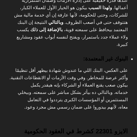
عندها قدرة حقيقية على إدارة الأزمات وضمان استمرارية
أعمالها.
ولهذا السبب
بيكون هو الخيار الأول للعملاء الكبار،
للشركات، وحتى للحكومة، لأنها عارفة إن أي خدمة مالية مش
هتتوقف حتى في أصعب الظروف.
وبالتالي
النتيجة إن البنك
المعتمد بيحافظ على سمعته قوية،
بالإضافة إلى ذلك
يكسب
ولاء عملاء جدد باستمرار، ويفتح لنفسه أبواب عقود ومشاريع
كبيرة.
البنوك غير المعتمدة:
على العكس،
البنك اللي ما عندوش شهادة بيظهر أقل تنظيمًا
وأكتر عرضة للمخاطر.
وفي وقت الأزمات
أو الانقطاعات التقنية.
بيكون صعب يقنع العملاء أو الشركاء بإنه هيقدر يكمل
خدماته.
وبالتالي
ده بيأثر بشكل مباشر على سمعته. وبيخلي
المستثمرين أو المؤسسات الكبرى يترددوا في التعامل
معاه،
لأن
هم بيدوروا على ضمان رسمي مش مجرد وعود.
الايزو 22301 كشرط في العقود الحكومية