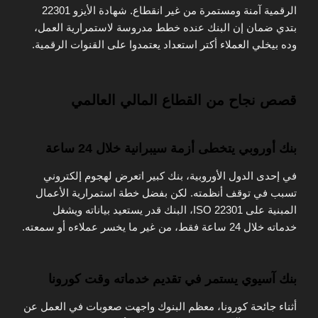
الرقمية آمنة ومستمرة من غير انقطاع. شهادة الأيزو 22301
بتدي ضمان إن البنك عنده خطط مدروسة لاستمرارية العمل،
وده بيخلي العملاء أكتر استعداد يعتمدوا على القنوات الرقمية.
قصص نجاح من القطاع المالي العالمي
بنك أوروبي يتخطى أزمة سيبرانية خلال 24 ساعة
في إحدى الدول الأوروبية، بنك كبير اتعرض لهجوم إلكتروني
تسبب في توقف أنظمته. لكن بفضل خطة استمرارية الأعمال
المبنية على ISO 22301، البنك قدر يستعيد بياناته ويشغل
خدماته خلال 24 ساعة فقط، من غير ما يخسر عملاءه أو سمعته.
بنك آسيوي يستمر في تقديم خدماته وقت كورونا
أثناء جائحة كورونا، معظم البنوك واجهت صعوبات في العمل عن