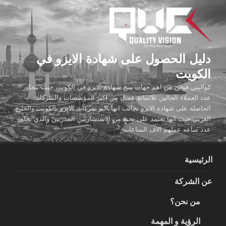
لتجاوز
لى
لمحتوى
دليل الحصول على شهادة الايزو في
الكويت
كواليتي فيجن من اهم جهات منح شهادة الايزو في الكويت حيث يتجاوز
عدد العملاء الحالين ثلاثمائة عميل من اكبر المؤسسات والشركات
الحاصله على شهادة الايزو بجانب انها اكبر شركات الايزو بالكويت والخليج
العربي حيث انها تعتمد على نخبة من الاستشاريين المدربين والذي تجاوز
عدد ساعه عملهم الاف الساعات
الرئيسية
عن الشركة
من نحن؟
الرؤية و المهمة