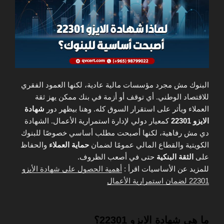
البنوك مش مجرد مؤسسات مالية عادية، لكنها العمود الفقري
للاقتصاد الوطني. أي توقف أو أزمة في بنك ممكن يهز ثقة
العملاء ويأثر على استقرار السوق كله. وهنا بيظهر دور
شهادة
الايزو 22301
كمعيار دولي لإدارة استمرارية الأعمال. الشهادة
دي مش رفاهية، لكنها أصبحت مطلب أساسي خصوصًا للبنوك
الكويتية والقطاع المالي عمومًا لضمان
حماية العملاء
والحفاظ
على
الثقة البنكية
حتى في أصعب الظروف.
للمزيد عن الأساسيات اقرأ :
أهمية الحصول على شهادة الأيزو
22301 لضمان استمرارية الأعمال
ما هي شهادة الايزو 22301؟