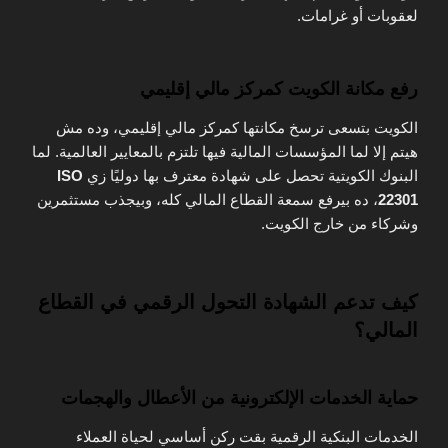
لعقوبات أو غرامات.
رفع مكانة الكويت كمركز مالي إقليمي
الكويت بتسعى ترسخ مكانتها كمركز مالي إقليمي، وده مش
هيتم إلا لما المؤسسات المالية فيها تلتزم بالمعايير العالمية. لما
البنوك الكويتية تحصل على شهادة معترف بها دوليًا زي
ISO
22301
، ده بيرفع سمعة القطاع المالي كله، وبيجذب مستثمرين
وشركاء من خارج الكويت.
كيف تدعم الشهادة التحول الرقمي في القطاع
المالي؟
حماية الخدمات الإلكترونية من الأعطال والهجمات
الخدمات البنكية الرقمية بقت ركن أساسي لحياة العملاء