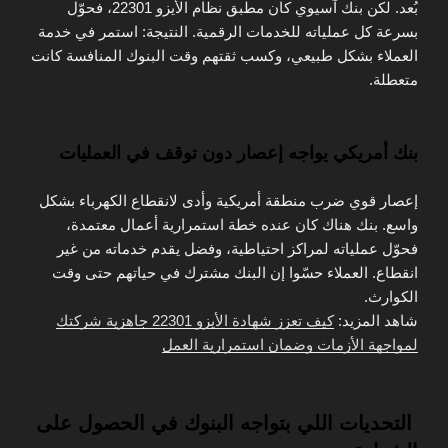
بُعد. لكن بنك آسيوي كان مطبق نظام الأيزو 22301، فحوّل
بسرعة كل عملياته للخدمات الرقمية. النتيجة: استمر في خدمة
العملاء بشكل طبيعي، وكسب ثقتهم وقت البنوك المنافسة كانت
متعطلة.
بنك أمريكي يواجه إعصار دون توقف في العمليات
إعصار قوي ضرب منطقة أمريكية وأدى لانقطاع الكهرباء بشكل
واسع. بنك هناك كان عنده خطة استمرارية أعمال معتمدة،
فحوّل عملياته لمراكز احتياطية، وفضل يقدم خدماته من غير
انقطاع. العملاء حسّوا إن البنك مشترك في حياتهم حتى وقت
الكوارث.
شاهد المزيد:
كيف تعزز شهادة الأيزو 22301 جاهزية شركتك
لمواجهة الأزمات وضمان استمرارية العمل
التحديات اللي بتواجه البنوك في الحصول على