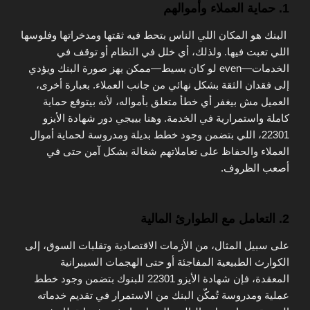
1. حماية العملاء وأموالهم
البنك هو المكان اللي الناس بتحط فيه ثقتها ومدخراتها وفلوسها
اللي تعبت فيها. ولذلك، أي خلل في النظام أو توقف في
الخدمات—even لو كان بسيط—ممكن يهز صورة البنك ويؤدي
إلى فقدان الثقة بشكل نهائي من جانب العملاء. بعبارة أخرى،
العميل مش بيغفر أي خطأ متعلق بأمواله، لأنه بيتوقع حماية
كاملة واستمرارية في الخدمة. وهنا بييجي دور شهادة الأيزو
22301، اللي بتضمن وجود خطط بديلة ومدروسة لحماية أموال
العملاء والحفاظ على تعاملاتهم شغالة بشكل آمن حتى في
أصعب الظروف.
2. التعامل مع الطوارئ المالية
على سبيل المثال، من الأزمات الاقتصادية وتقلبات السوق، إلى
الكوارث الطبيعية المفاجئة أو حتى الهجمات السيبرانية
المعقدة، فإن شهادة الأيزو 22301 للبنوك بتضمن وجود خطط
عملية ومدروسة تُمكّن البنك من الاستمرار في تقديم خدماته