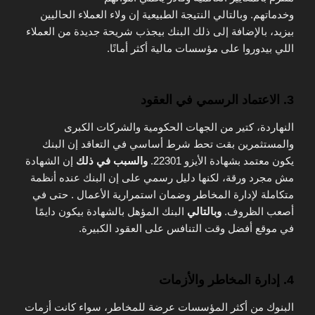
وخدماتهم.
وبالتالي
النتيجة الطبيعية إن ولاء العملاء الحاليين
بيزيد،
بالإضافة إلى ذلك
البنك بيجذب شريحة جديدة من العملاء
اللي بيدوروا على مؤسسات مالية أكثر أمانًا.
3. الاعتماد الرسمي في العقود
النهاردة، كتير من الجهات الحكومية والشركات الكبرى
والمستثمرين بقت تحط شرط أساسي في التعاقد إن البنك
يكون معتمد بشهادة الأيزو 22301.
والسبب في ذلك
إن الشهادة
مش مجرد ورقة، لكنها دليل رسمي على إن البنك عنده أنظمة
متكاملة لإدارة المخاطر وضمان استمرارية الأعمال . حتى في
أصعب الظروف.
وبالتالي
البنك المؤهل بالشهادة بيكون دايمًا
في موقع أفضل وقت التنافس على العقود الكبيرة.
4. إدارة المخاطر والأزمات
البنوك من أكثر المؤسسات عرضة للمخاطر، سواء كانت أزمات