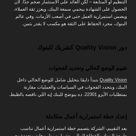
التنظيم أو المتابعة – لكن العائد على الاستثمار ضخم جدًا. لأن
الحصول على الشهادة بيحمي سمعة البنك، ويعزز ثقة العملاء،
ويضمن استمرارية العمل حتى في أصعب الأزمات. وفي عالم
البنوك، مجرد الحفاظ على الثقة هو مكسب لا يقدر بثمن.
دور Quality Vision كشريك للبنوك
تقييم الوضع الحالي وتحديد الفجوات
Quality Vision
بتبدأ دايمًا بتحليل شامل للوضع الحالي داخل
البنك، وبتحدد الفجوات في السياسات والعمليات مقارنة
بمتطلبات الأيزو 22301. ده بيوضح للبنك إيه اللي ناقصه بالظبط.
إعداد خطة استمرارية أعمال متكاملة
بعد التقييم، الشركة بتصمم خطة استمرارية أعمال تناسب
طبيعة البنوك والقطاع المالي، تشمل سيناريوهات متعددة زي