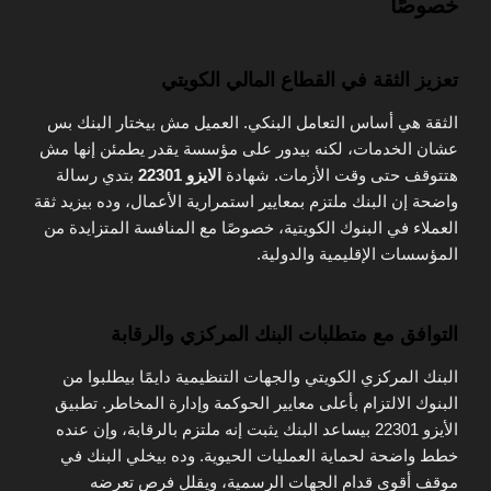
خصوصًا
تعزيز الثقة في القطاع المالي الكويتي
الثقة هي أساس التعامل البنكي. العميل مش بيختار البنك بس
عشان الخدمات، لكنه بيدور على مؤسسة يقدر يطمئن إنها مش
هتتوقف حتى وقت الأزمات. شهادة
الايزو 22301
بتدي رسالة
واضحة إن البنك ملتزم بمعايير استمرارية الأعمال، وده بيزيد ثقة
العملاء في البنوك الكويتية، خصوصًا مع المنافسة المتزايدة من
المؤسسات الإقليمية والدولية.
التوافق مع متطلبات البنك المركزي والرقابة
البنك المركزي الكويتي والجهات التنظيمية دايمًا بيطلبوا من
البنوك الالتزام بأعلى معايير الحوكمة وإدارة المخاطر. تطبيق
الأيزو 22301 بيساعد البنك يثبت إنه ملتزم بالرقابة، وإن عنده
خطط واضحة لحماية العمليات الحيوية. وده بيخلي البنك في
موقف أقوى قدام الجهات الرسمية، ويقلل فرص تعرضه