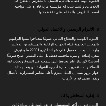
الحيوية مهما حصل. بالتالي، العميل ما يشعرش بانقطاع في
الخدمات، والبنك يثبت إنه مؤسسة مرنة قادرة على مواجهة
أصعب الظروف والحفاظ على ثقة عملائها.
3. الالتزام الرسمي والاعتماد الدولي
البنوك الكويتية والقطاع المالي عمومًا بيحتاجوا يثبتوا التزامهم
بالمعايير العالمية قدام الجهات الرقابية والمستثمرين الدوليين.
ولهذا السبب، الحصول على شهادة الأيزو 22301 ما يعتبرش
مجرد إضافة أو ميزة تنافسية فقط، بل على النقيض أصبح شرطًا
أساسيًا لأي بنك عايز يحافظ على سمعته في السوق ويجذب ثقة
العملاء والمستثمرين. بعبارة أخرى، الشهادة دي بقت بمثابة
جواز مرور يثبت إن البنك ملتزم بأعلى معايير استمرارية الأعمال
ويقدر يصمد قدام الأزمات
4. إدارة المخاطر بذكاء
البنوك تعد من أكثر المؤسسات عرضة للمخاطر، سواء كانت