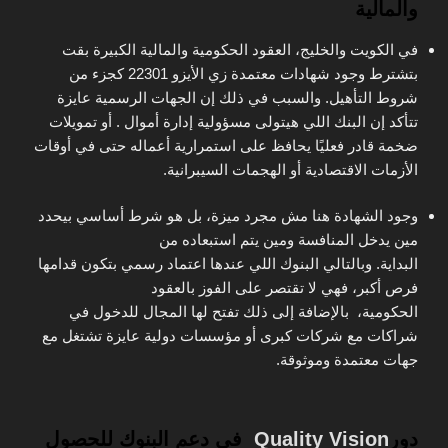
والمالية
في الكويت والخليج، العقود الحكومية والمالية الكبيرة بقت
بتشترط وجود شهادات معتمدة زي الأيزو 22301 كجزء من
شروط التأهيل.
والسبب في ذلك
إن الجهات الرسمية عايزة
تتأكد إن البنك اللي هيتولى مسؤولية إدارة أموال . أو تمويلات
ضخمة قادر فعليًا يحافظ على استمرارية أعماله حتى في أوقات
الأزمات الاقتصادية أو الهجمات السيبرانية.
وجود الشهادة هنا مش مجرد ميزة،
بل
هو شرط أساسي بيحدد
مين يدخل المنافسة ومين يتم استبعاده من
البداية.
وبالتالي
البنوك اللي عندها اعتماد رسمي بتكون قدامها
فرص أكبر،
فهي
لا تقتصر على الفوز بالعقود
الحكومية،
بالإضافة إلى ذلك
تفتح لها المجال للدخول في
شراكات مع شركات كبرى أو مؤسسات دولية عايزة تشتغل مع
جهات معتمدة وموثوقة.
دور
Quality Vision
في دعم البنوك للحصول