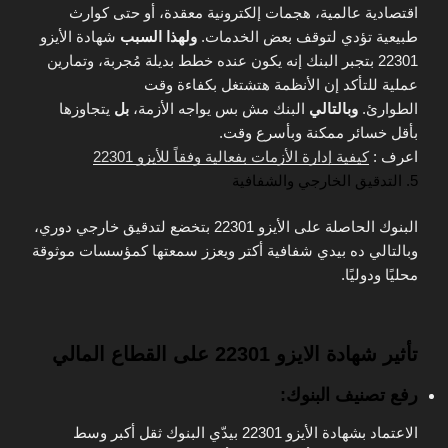
اقتصادية عالمية، هجمات إلكترونية معقدة، أو حتى كوارث
طبيعية تؤدي لتوقف بعض الخدمات.
ولهذا السبب
شهادة الأيزو
22301 بتجبر البنك إنه يكون عنده خطط بديلة مُجربة، وتمارين
عملية للتأكد إن الأنظمة هتشتغل بكفاءة وقت
الطوارئ.
وبالتالي
البنك مش بس يواجه الأزمة،
بل
يتجاوزها
بأقل خسائر ممكنة وبأسرع وقت.
اعرف :
كيفية إدارة الأزمات بفعالية وفقاً للأيزو 22301
5. التدقيق الخارجي والشفافية
البنوك الحاصلة على الأيزو 22301 بتخضع لتدقيق خارجي دوري،
وبالتالي ده بيدي شفافية أكتر ويعزز سمعتها كمؤسسات موثوقة
محليًا ودوليًا.
تأثير شهادة الايزو 22301 على القطاع المالي
رفع تصنيف البنوك:
الاعتماد بشهادة الأيزو 22301 بيدّي البنوك ثقل أكبر وسط