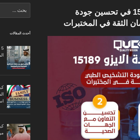
البحث
دور شهادة الايزو 15189 في تحسين جودة
عن:
 الثقة في المختبرات
أحدث المقالات
5
ال
كي
ال
اس
من