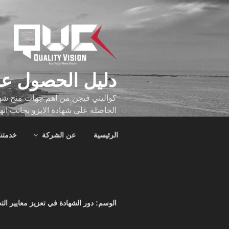
لتجاوز
لى
لمحتوى
دليل الحصول عل
كواليتي فيجن من اهم جهات منح شهاد
الحاصله على شهادة الايزو بجانب انه
تجاوز عدد ساعه عملهم الاف الساع
الرئيسية
عن الشركة
خدمتنا
الوسم:
دور الشهادة في تعزيز معايير التح