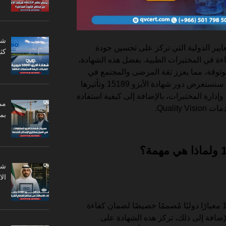
ايير الدولية التي تركز على تحسين جودة
كثي
 في المختبرات الطبية. بفضل هذه الشهادة،
ثوقة، مما يعزز ثقة المرضى والمجتمع في
المؤسسات الصحية. في هذا المقال، سنستعرض دور شهادة الأيزو 15189 وتأثيرها
دارة المختبرات، بالإضافة إلى كيفية استفادة
مم
Qualit.
بم
ال
في البداية، تعتبر شهادة الأيزو 15189 معيارًا دوليًا مُصممًا خصيصًا لضمان كفاءة
إضافة إلى ذلك، تركز هذه الشهادة على