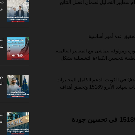
دو
بمعايير التحاليل لضمان أفضل النتائج.
نزا
تحقيق عدة أمور أساسية:
لم
شر
ة وموثوقة تتماشى مع المعايير العالمية.
 الطبية لتحسين الكفاءة التشغيلية بشكل
جه
ومن هذا المنطلق، تقدم Quality Vision في الكويت الدعم الكامل للمختبرات
ال
الطبية لمساعدتها على تطبيق متطلبات شهادة الأيزو 15189 وتحقيق أهداف
كيف تسهم شهادة الأيزو 15189 في تحسين جودة
أس