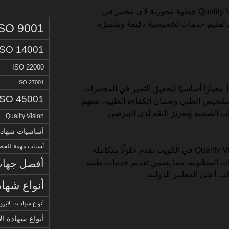
لهذا السبب، يعتبر التعاون مع Quality Vision خطوة محورية لأي مختبر في
 تقديم خدمات تشخيصية دقيقة ومتميزة.
ISO 9001
ISO 14001
ISO 22000
ISO 27001
في الختام، تعتبر شهادة الأيزو 15189 معيارًا أساسيًا لتحقيق التميز في المختبرات
ISO 45001
لتشخيص الطبي وضمان الكفاءة الطبية، تسهم
ت الصحية وتعزيز الثقة لدى المرضى
Quality Vision
أساسيات شهادة الا
أسباب مهمة للحصو
ومن الجدير بالذكر، أن خدمات Quality Vision في الكويت تقدم حلولًا متكاملة
أفضل جهات 
ت المطلوبة، مما يضمن تقديم خدمات طبية
 أعلى المعايير الدولية.
أنواع شهاد
أنواع شهادات الايزو
أنواع شهادة ال