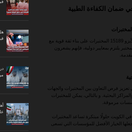
في
لمختبرات
هل
قبل
علاوة على ما سبق، تساعد شهادة الأيزو 15189 المختبرات على بناء ثقة قوية مع
ختبر يلتزم بمعايير دولية، فإنهم يشعرون
مقدمة.
در
من
ية
 تعزيز فرص التعاون بين المختبرات والجهات
راكز البحثية. و بالتالي، يمكن للمختبرات
ؤسسات مرموقة.
أه
عل
ناء على ذلك، تقدم Quality Vision في الكويت حلولًا مبتكرة تساعد المختبرات
جعلها الخيار الأفضل للمؤسسات التي تسعى