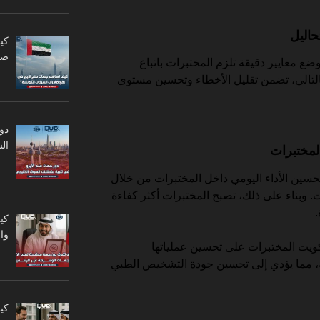
حاليل
كي
صا
هم شهادة الأيزو 15189 في وضع معايير دقيقة تلزم المختبرات باتباع
بالتالي، تضمن تقليل الأخطاء وتحسين مستوى
دو
ال
لمختبرات
حسين الأداء اليومي داخل المختبرات من خلال
. وبناء على ذلك، تصبح المختبرات أكثر كفاءة
كي
وا
 Quality Vision في الكويت المختبرات على تحسين عملياتها
ية، مما يؤدي إلى تحسين جودة التشخيص الطبي
كي