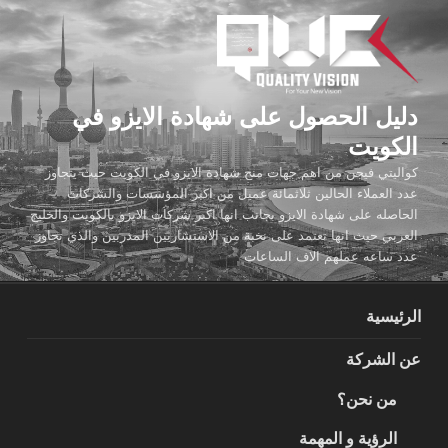
لتجاوز
لى
لمحتوى
دليل الحصول على شهادة الايزو في
الكويت
كواليتي فيجن من اهم جهات منح شهادة الايزو في الكويت حيث يتجاوز
عدد العملاء الحالين ثلاثمائة عميل من اكبر المؤسسات والشركات
الحاصله على شهادة الايزو بجانب انها اكبر شركات الايزو بالكويت والخليج
العربي حيث انها تعتمد على نخبة من الاستشاريين المدربين والذي تجاوز
عدد ساعه عملهم الاف الساعات
الرئيسية
عن الشركة
من نحن؟
الرؤية و المهمة