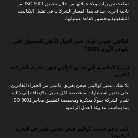
تمكنت من زيادة ولاء عملائها من خلال تطبيق ISO 9001. من
ناحية أخرى، ساعد هذا المعيار الشركات في تقليل التكاليف
التشغيلية وتحسين كفاءة عملياتها.
كواليتي فيجن: لماذا نحن الخيار الأمثل للحصول على
شهادة الأيزو 9001؟
المزايا التنافسية التي تقدمها كواليتي فيجن مقارنة بالشركات
الأخرى
بلا شك، تتميز كواليتي فيجن بفريق عالمي من الخبراء القادرين
على تقديم استشارات متخصصة لكل عميل. بالإضافة إلى ذلك،
تقدم الشركة حلولًا مبتكرة ومخصصة لتطبيق معايير ISO 9001
بما يتناسب مع بيئة العمل الرقمية.
كيف تدعم خدمات كواليتي فيجن تحقيق التميز في التجارة
الرقمية؟