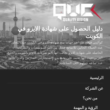
لتجاوز
لى
لمحتوى
دليل الحصول على شهادة الايزو في
الكويت
كواليتي فيجن من اهم جهات منح شهادة الايزو في الكويت حيث يتجاوز
عدد العملاء الحالين ثلاثمائة عميل من اكبر المؤسسات والشركات
الحاصله على شهادة الايزو بجانب انها اكبر شركات الايزو بالكويت والخليج
العربي حيث انها تعتمد على نخبة من الاستشاريين المدربين والذي تجاوز
عدد ساعه عملهم الاف الساعات
الرئيسية
عن الشركة
من نحن؟
الرؤية و المهمة