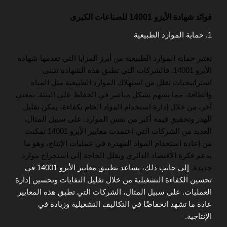
فوائد شهادة الأيزو 14001 للصناعات الكبرى
1. حماية الموارد الطبيعية
تعتبر حماية الموارد الطبيعية من أبرز المزايا التي تقدمها شهادة
الأيزو 14001. فالشركات التي تطبق هذه الشهادة تتبنى
استراتيجيات تقلل من استهلاك الموارد الطبيعية مثل المياه
والطاقة، مما يسهم بشكل مباشر في الحفاظ على البيئة. بمعنى
آخر، من خلال إدارة استخدام المواد الخام بكفاءة، يمكن تقليل
الهدر وتحقيق قيمة أكبر من نفس الموارد. على سبيل المثال،
العديد من الشركات التي اعتمدت معايير الأيزو 14001 تمكنت
من إعادة استخدام المواد المهدرة في عمليات الإنتاج، وهو ما
يدعم فكرة الاقتصاد الدائري ويقلل الحاجة إلى استخراج موارد
جديدة.
إلى جانب ذلك، يساعد تطبيق معايير الأيزو 14001 في
تحسين الكفاءة التشغيلية من خلال تقليل النفايات وتحسين إدارة
العمليات. على سبيل المثال، الشركات التي تطبق هذه المعايير
عادة ما تشهد انخفاضًا في التكاليف التشغيلية وزيادة في
الإنتاجية.