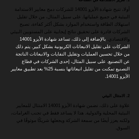
أولا، تتيح شهادة الأيزو 14001 للشركات دمج معايير الاستدامة
البيئية في جميع عملياتها. على سبيل المثال، من خلال تقليل
استهلاك الطاقة واستخدام الموارد بشكل أكثر كفاءة، تصبح
الشركات قادرة على تحقيق نتائج إيجابية على المستويين البيئي
والاقتصادي.
بالإضافة إلى ذلك، تساعد شهادة الأيزو 14001
الشركات على تقليل الانبعاثات الكربونية بشكل كبير. يتم ذلك
من خلال تحسين العمليات وتقليل النفايات والانبعاثات الناتجة
عن التصنيع. على سبيل المثال، إحدى الشركات في قطاع
التصنيع تمكنت من تقليل انبعاثاتها بنسبة 25% بعد تطبيق معايير
الأيزو 14001.
2. الامتثال البيئي
علاوة على ذلك، تضمن شهادة الأيزو 14001 الامتثال للمعايير
البيئية المحلية والدولية. هذا لا يساعد فقط في تجنب الغرامات،
ولكنه يعزز أيضًا من سمعة الشركة ويجعلها شريكًا موثوقًا في
السوق.