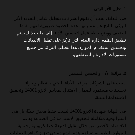
1. تحليل الأثر البيئي
في البداية، يجب أن تقوم الشركات بتحليل شامل لتحديد الأثر
البيئي الناتج عن عملياتها. هذه الخطوة ضرورية لفهم نقاط
الضعف ووضع خطة عمل لتحسين الأداء.
إلى جانب ذلك، يتم
تطبيق أنظمة إدارة البيئة التي تركز على تقليل الانبعاثات
وتحسين استخدام الموارد. هذا يتطلب التزامًا من جميع
مستويات الإدارة والموظفين.
2. مراقبة الأداء والتحسين المستمر
يجب على الشركات مراقبة الأداء البيئي بانتظام وإجراء
تحسينات مستمرة لضمان الامتثال لمعايير الايزو 14001 وتحقيق
الاستدامة البيئية.
في النهاية شهادة الايزو 14001 ليست فقط معيارًا بيئيًا، بل هي
استراتيجية متكاملة لتحقيق الاستدامة في الصناعة ودعم
الاقتصاد الأخضر. من خلال تقليل الانبعاثات الكربونية وحماية
الموارد الطبيعية، تساهم هذه الشهادة في تعزيز كفاءة العمليات