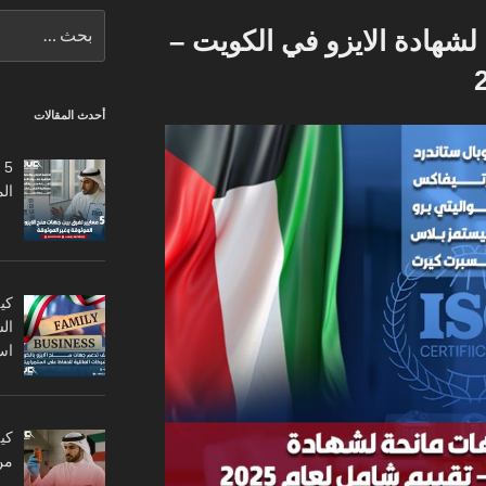
البحث
انحة لشهادة الايزو في الكويت –
عن:
أحدث المقالات
5
ال
كي
ال
اس
من