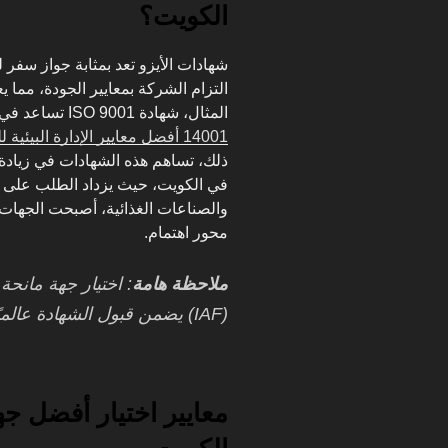
الكويت؟
شهادات الأيزو تعد بمثابة جواز سفر 
التزام الشركة بمعايير الجودة، مما ي
المثال، شهادة ISO 9001 تساعد في تحسين العمليات الداخلية. بينما تركز
14001 أفضل معايير الإدارة البيئية للشركات
ذلك، تساهم هذه الشهادات في زيادة ا
في الكويت، حيث يزداد الطلب على 
والصناعات الغذائية، أصبحت الجهات 
محور اهتمام.
ملاحظة هامة
: اختيار جهة مانحة
(IAF) يضمن قبول الشهادة عالميًا، مما يعزز من مصداقية مؤسستك.
معايير اختيار أفضل ج