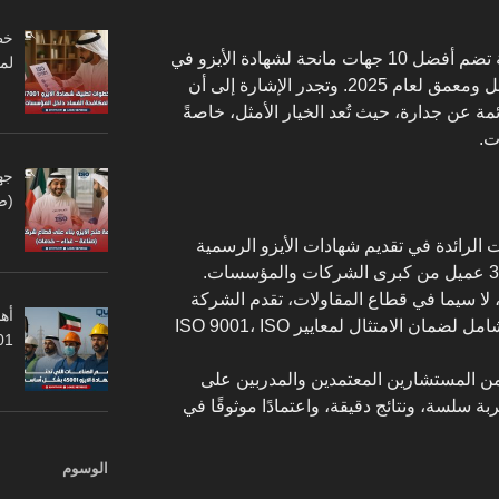
وفي هذا الإطار، نقدم فيما يلي قائمة تضم أفضل 10 جهات مانحة لشهادة الأيزو في
لم
الكويت، وذلك استنادًا إلى تقييم شامل ومعمق لعام 2025. وتجدر الإشارة إلى أن
ة عن جدارة، حيث تُعد الخيار الأمثل، خاصةً
ت.
جه
(ص
ت الرائدة في تقديم شهادات الأيزو الرسمية
في الكويت، إذ إنها تخدم أكثر من 300 عميل من كبرى الشركات والمؤسسات.
لا سيما في قطاع المقاولات، تقدم الشركة
أهم
خدمات استشارية متكاملة وتدقيق شامل لضمان الامتثال لمعايير ISO 9001، ISO
45001
من المستشارين المعتمدين والمدربين على
 سلسة، ونتائج دقيقة، واعتمادًا موثوقًا في
الوسوم