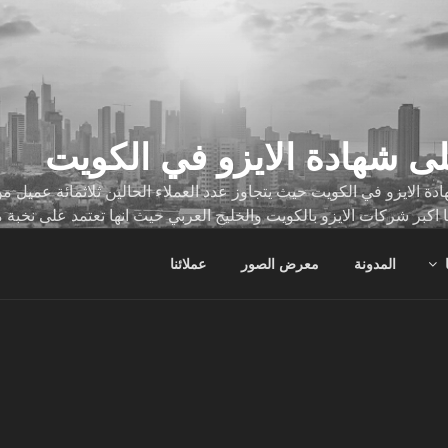
ى شهادة الايزو في الكويت
ة الايزو في الكويت حيث يتجاوز عدد العملاء الحالين ثلاثمائة عميل
ا اكبر شركات الايزو بالكويت والخليج العربي حيث انها تعتمد على نخبة 
ات
المدونة
معرض الصور
عملائنا