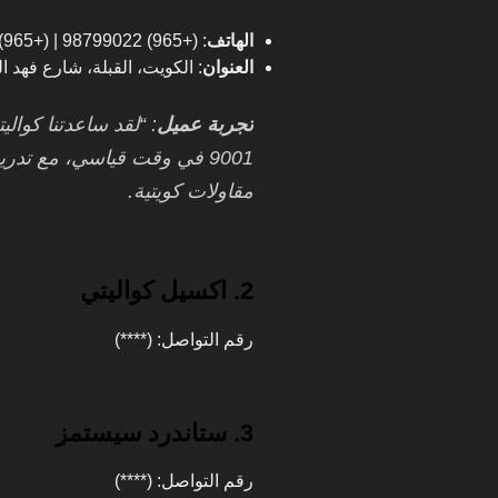
الهاتف
: (+965) 98799022 | (+965) 22204367
العنوان
: الكويت، القبلة، شارع فهد ا
تجربة عميل
9001 في وقت قياسي، مع تد
مقاولات كويتية.
2. اكسيل كواليتي
رقم التواصل: (****)
3. ستاندرد سيستمز
رقم التواصل: (****)