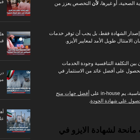
في
ية الصحية، أو غيرها،
لأن
التخصص يعزز من
ى إصدار الشهادة فقط، بل يجب أن توفر خدمات
هل
قبل
الامتثال طويل الأمد لمعايير الأيزو.
 بين التكلفة التنافسية وجودة الخدمات
صول على أفضل عائد من الاستثمار في
در
من
in-house على
أفضل جهات منح
لحصول على شهادة الجودة
.
أه
عل
ضل 10 جهات مانحة لشهادة الايزو في