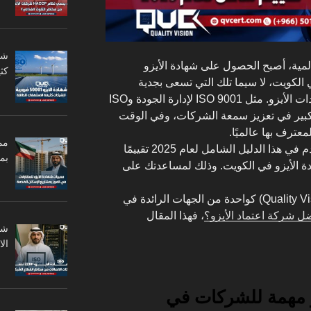
مية، أصبح الحصول على شهادة الأيزو
كثي
لكويت، لا سيما تلك التي تسعى بجدية
لتحقيق التميز المؤسسي. إذ إن شهادات الأيزو. مثل ISO 9001 لإدارة الجودة وISO
بشكل كبير في تعزيز سمعة الشركات، وفي الوقت
لمعترف بها عالميًا.
مم
وانطلاقا من أهمية هذا الموضوع، نقدم في هذا الدليل الشامل لعام 2025 تقييمًا
بم
مانحة لشهادة الأيزو في الكويت. وذلك لمساعدتك على
مع التركيز على كواليتي فيجن (Quality Vision) كواحدة من الجهات الرائدة في
ل شركة اعتماد الأيزو؟
، فهذا المقال
ال
زو مهمة للشركات في