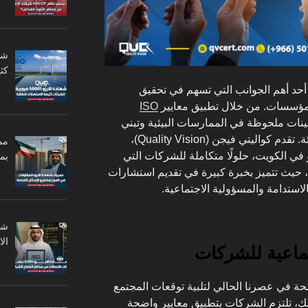
كثي
أحد أهم الجوانب التي تسهم في تحقيق
المؤسسات. من خلال تطبيق معايير
ISO
نات ملحوظة في الممارسات البيئية وتبني
استراتيجيات فعالة للحفاظ على البيئة. تقدم كواليتي فيجن (Quality Vision)،
مم
و في الكويت، حلولًا متكاملة للشركات التي
بم
 حيث تتميز بخبرة كبيرة في تقديم استشارات
استدامة والمسؤولية الاجتماعية.
ال
تماعية للشركات
حة في عصرنا الحالي لتلبية توقعات المجتمع
ذلك، تلتزم الشركات بتطبيق معايير واضحة