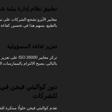
تطبيق نظام إدارة بيئية ش
معايير الأيزو تشجع الشركات على تب
بالطبع، يسهم هذا في تحسين كفاءة ال
تعزيز ثقافة المسؤولية
تركز معايير 6000
بالتالي، يصبح الالتزام بالممارسات ا
دور كواليتي فيجن في 
للشركات