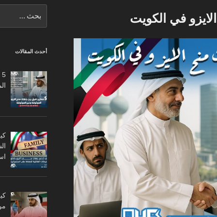
البحث
لايزو في الكويت
عن:
أحدث المقالات
5
ال
كي
ال
اس
من