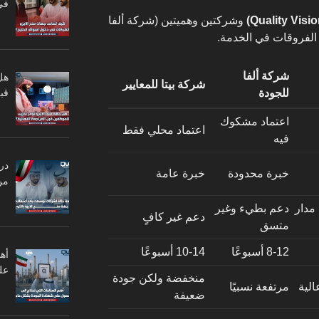
في
وشركتين وهميتين (شركة ألفا
 الفروقات في الخدمة.
شركة ألفا
هل
شركة بيتا للمعايير
قبل
للجودة
اعتماد مشكوك
اعتماد محلي فقط
فيه
در
خبرة محدودة
خبرة عامة
من
دار
دعم بطيء وغير
دعم غير كافٍ
متسق
8-12 أسبوعًا
10-14 أسبوعًا
أه
عل
منخفضة ولكن جودة
الية
مرتفعة نسبيًا
ضعيفة