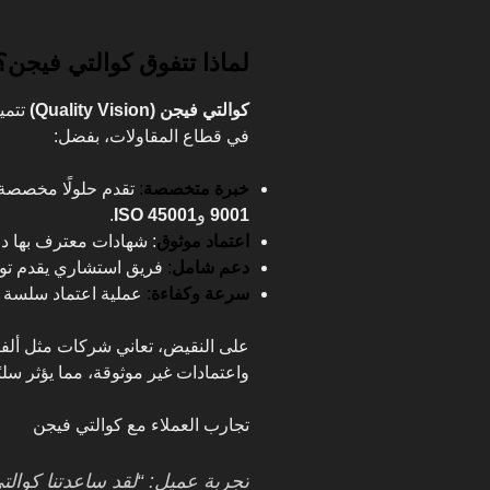
لماذا تتفوق كوالتي فيجن؟
كوالتي فيجن (Quality Vision)
تتمي
في قطاع المقاولات، بفضل:
خبرة متخصصة
:
تقدم حلولًا مخصصة
9001
و
ISO 45001
.
اعتماد موثوق
: شهادات معترف بها دول
دعم شامل
:
فريق استشاري يقدم توج
سرعة وكفاءة
:
عملية اعتماد سلسة 
على النقيض، تعاني شركات مثل ألفا 
واعتمادات غير موثوقة، مما يؤثر سلب
تجارب العملاء مع كوالتي فيجن