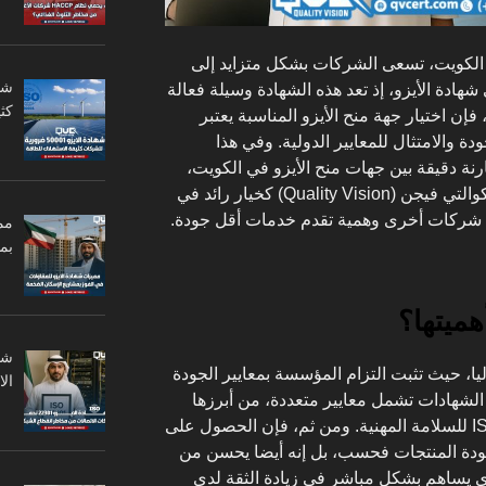
الكويت، تسعى الشركات بشكل متزايد إلى
ادة الأيزو، إذ تعد هذه الشهادة وسيلة فعالة
كثي
 فإن اختيار جهة منح الأيزو المناسبة يعتبر
دة والامتثال للمعايير الدولية. وفي هذا
رنة دقيقة بين جهات منح الأيزو في الكويت،
مع تسليط الضوء بشكل خاص على كوالتي فيجن (Quality Vision) كخيار رائد في
ع شركات أخرى وهمية تقدم خدمات أقل جودة.
مم
بم
هميتها؟
وليا، حيث تثبت التزام المؤسسة بمعايير الجودة
ال
 الشهادات تشمل معايير متعددة، من أبرزها
ISO 9001 لإدارة الجودة وISO 45001 للسلامة المهنية. ومن ثم، فإن الحصول على
ودة المنتجات فحسب، بل إنه أيضا يحسن من
 يساهم بشكل مباشر في زيادة الثقة لدى