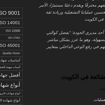
م محترفًا ويقدم دعمًا مستمرًا، الأمر
ISO 9001
ن عملياتنا التشغيلية وزيادة ثقة
ة في الكويت
ISO 14001
ISO 22000
 أحد مديري الجودة: “بفضل كوالتي
ISO 27001
جن، حصلنا على ISO 45001 بسهولة، وهو ما عزز بشكل مباشر
ISO 45001
أسهم في رفع الوعي الداخلي بمعايير
Quality Vision
أساسيات شهادة الا
أسباب مهمة للحصو
أفضل جهات 
لشائعة في الكويت
أنواع شهاد
يت:
أنواع شهادات الايزو
عمليات.
أنواع شهادة ال