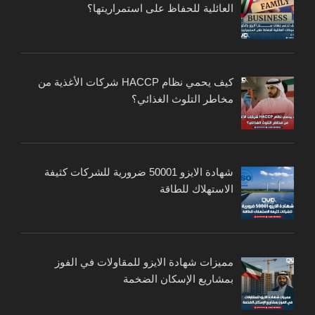
العائلية للحفاظ على استمراريتها؟
كيف يحمي نظام HACCP شركات الأغذية من
مخاطر التلوث الغذائي؟
شهادة الايزو 50001 ضرورية للشركات كثيفة
الاستهلاك للطاقة
مميزات شهادة الايزو للمقاولات في الفوز
بمشاريع الإسكان الضخمة