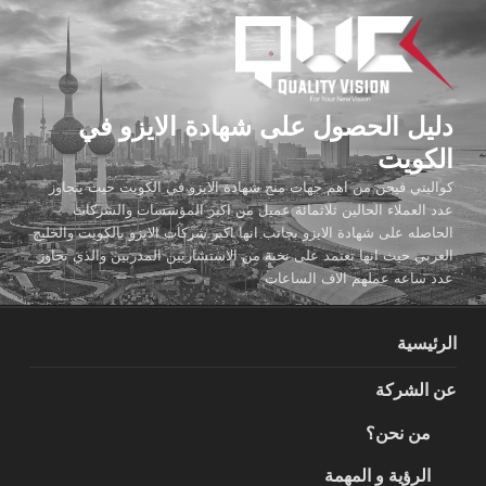
لتجاوز
لى
لمحتوى
دليل الحصول على شهادة الايزو في
الكويت
كواليتي فيجن من اهم جهات منح شهادة الايزو في الكويت حيث يتجاوز
عدد العملاء الحالين ثلاثمائة عميل من اكبر المؤسسات والشركات
الحاصله على شهادة الايزو بجانب انها اكبر شركات الايزو بالكويت والخليج
العربي حيث انها تعتمد على نخبة من الاستشاريين المدربين والذي تجاوز
عدد ساعه عملهم الاف الساعات
الرئيسية
عن الشركة
من نحن؟
الرؤية و المهمة