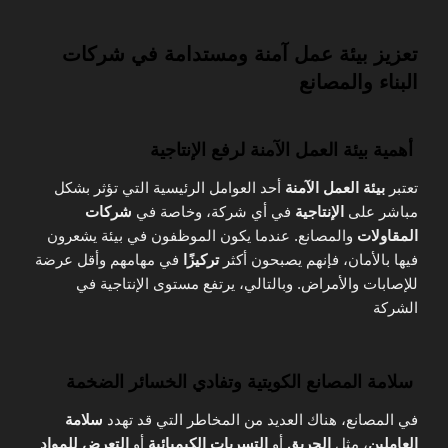
تعزيز بيئة عمل آمنة ومستدامة في شركات
البناء والمصانع
أهمية بيئة العمل الآمنة لرفع الإنتاجية
تعتبر
بيئة العمل الآمنة
أحد العوامل الرئيسية التي تؤثر بشكل
مباشر على
الإنتاجية
في أي شركة، وخاصة في
شركات
المقاولات
والمصانع. عندما يكون الموظفون في بيئة يشعرون
فيها بالأمان، فإنهم يصبحون أكثر
تركيزًا
في مهامهم وأقل عرضة
للإصابات والأمراض. وبالتالي، يرتفع مستوى الإنتاجية في
الشركة
سلامة المصانع الكويتية وتفادي الخسائر الضخمة
في المصانع، هناك العديد من المخاطر التي قد تهدد
سلامة
العاملين
، مثل
الحريق
أو
التسربات الكيميائية
أو
التعرض للمواد