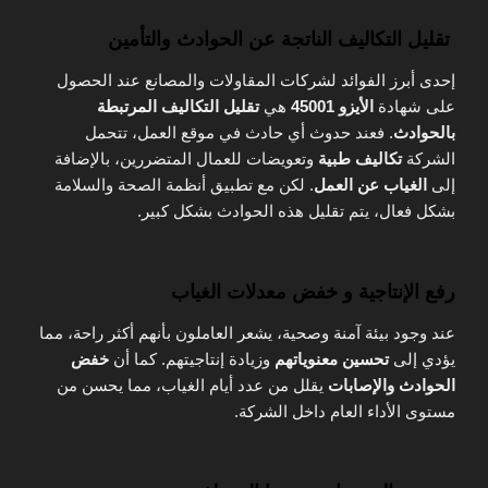
تقليل التكاليف الناتجة عن الحوادث والتأمين
إحدى أبرز الفوائد لشركات المقاولات والمصانع عند الحصول
على شهادة
الأيزو 45001
هي
تقليل التكاليف المرتبطة
بالحوادث
. فعند حدوث أي حادث في موقع العمل، تتحمل
الشركة
تكاليف طبية
وتعويضات للعمال المتضررين، بالإضافة
إلى
الغياب عن العمل
. لكن مع تطبيق أنظمة الصحة والسلامة
بشكل فعال، يتم تقليل هذه الحوادث بشكل كبير.
رفع الإنتاجية و خفض معدلات الغياب
عند وجود بيئة آمنة وصحية، يشعر العاملون بأنهم أكثر راحة، مما
يؤدي إلى
تحسين معنوياتهم
وزيادة إنتاجيتهم. كما أن
خفض
الحوادث والإصابات
يقلل من عدد أيام الغياب، مما يحسن من
مستوى الأداء العام داخل الشركة.