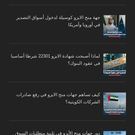
جهة منح الايزو كوسيلة لدخول أسواق التصدير
في أوروبا وأمريكا
لماذا أصبحت شهادة الايزو 22301 شرطا أساسيا
في عقود البنوك؟
كيف تساهم جهات منح الايزو في رفع صادرات
الشركات الكويتية؟
دور جهات منح الأيزو في تلبية متطلبات السوق