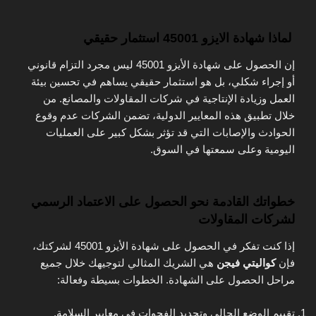
لماذا شهادة الايزو 45001 استثمار حقيقي
إن الحصول على
شهادة الأيزو 45001
ليس مجرد التزام قانوني
أو إجراء شكلي، بل هو
استثمار حقيقي
يساهم في
تحسين بيئة
العمل
وزيادة
الإنتاجية
في شركات المقاولات والمصانع. من
خلال تطبيق هذه المعايير الدولية، تضمن الشركات عدم وقوع
الحوادث والإصابات التي قد تؤثر بشكل كبير على العمليات
اليومية وعلى سمعتها في السوق.
خطواتك القادمة نحو الحصول على الاعتماد الرسمي
لشركات المقاولات
إذا كنت تفكر في الحصول على شهادة
الأيزو 45001
لشركتك،
فإن
كواليتي فيجن
هي الشريك المثالي لتوجيهك خلال جميع
مراحل الحصول على الشهادة. الخطوات بسيطة وفعالة:
تقييم الوضع الحالي
وتحديد الفجوات في معايير السلامة.