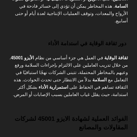
السامة
. هذه المخاطر يمكن أن تؤدي إلى خسائر فادحة في
الأرواح والمعدات، وتوقف العمليات الإنتاجية لعدة أيام أو حتى
أسابيع.
دور ثقافة الوقاية في استدامة الأداء
ثقافة الوقاية
في العمل هي جزء أساسي من نظام
الأيزو 45001
.
من خلال تدريب العاملين على الالتزام بإجراءات السلامة ورفع
وعيهم بالمخاطر المحتملة، تتبنى الشركات نهجًا استباقيًا في
التعامل مع
السلامة
بدلاً من الانتظار حتى تحدث الحوادث. هذه
الثقافة تساهم في الحفاظ على
استمرارية الأداء
بشكل أكثر
استدامة، حيث يقلل غياب العاملين بسبب الإصابات أو المرض.
الفوائد العملية لشهادة الايزو 45001 لشركات
المقاولات والمصانع