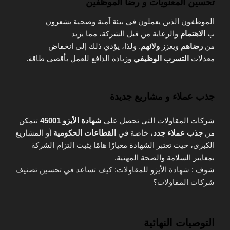
تحسين المعنويات و رضا الموظفين
الموظفون الذين يعملون في بيئة آمنة وصحية يشعرون
ب
الاهتمام
والرعاية من قبل الشركة، مما يزيد
من
رضاهم
ويعزز
ولائهم
. ولذا، يؤدي ذلك إلى انخفاض
معدلات
التسرب الوظيفي
وزيادة الدافع للعمل بأقصى طاقة.
جذب عملاء و مشاريع جديدة
شركات المقاولات التي تحصل على
شهادة الأيزو 45001
تتمكن
من
جذب عملاء جدد
، خاصة في
القطاعات الحكومية
أو المشاريع
الكبرى، حيث تعتبر الشهادة معيارًا هامًا يثبت التزام الشركة
بمعايير السلامة والصحة المهنية.
شوف :
شهادة الأيزو للمقاولات: كيف تساعد في تحسين تصنيف
شركات المقاولات؟
التوصيات النهائية