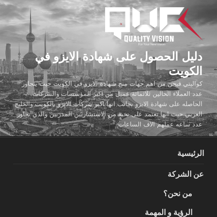
لتجاوز
لى
لمحتوى
دليل الحصول على شهادة الايزو في
الكويت
كواليتي فيجن من اهم جهات منح شهادة الايزو في الكويت حيث يتجاوز
عدد العملاء الحالين ثلاثمائة عميل من اكبر المؤسسات والشركات
الحاصله على شهادة الايزو بجانب انها اكبر شركات الايزو بالكويت والخليج
العربي حيث انها تعتمد على نخبة من الاستشاريين المدربين والذي تجاوز
عدد ساعه عملهم الاف الساعات
الرئيسية
عن الشركة
من نحن؟
الرؤية و المهمة