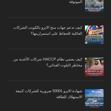
الموثوقة
كيف تدعم جهات منح الايزو بالكويت الشركات
العائلية للحفاظ على استمراريتها؟
كيف يحمي نظام HACCP شركات الأغذية من
مخاطر التلوث الغذائي؟
شهادة الايزو 50001 ضرورية للشركات كثيفة
الاستهلاك للطاقة