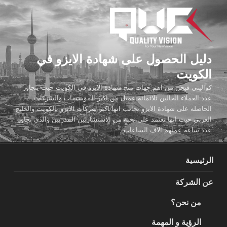
لتجاوز
لى
لمحتوى
دليل الحصول على شهادة الايزو في
الكويت
كواليتي فيجن من اهم جهات منح شهادة الايزو في الكويت حيث يتجاوز
عدد العملاء الحالين ثلاثمائة عميل من اكبر المؤسسات والشركات
الحاصله على شهادة الايزو بجانب انها اكبر شركات الايزو بالكويت والخليج
العربي حيث انها تعتمد على نخبة من الاستشاريين المدربين والذي تجاوز
عدد ساعه عملهم الاف الساعات
الرئيسية
عن الشركة
من نحن؟
الرؤية و المهمة