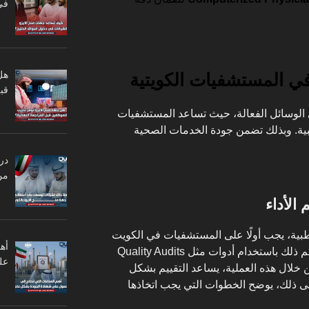
في
هل
ي المستشفيات الكويتية
قبل
 الوسائل الفعالة، حيث تساعد المستشفيات
طبية. وبذلك تضمن جودة الخدمات الصحية
در
من
الأداء
لطبية، يجب أولًا على المستشفيات في الكويت
أه
إجراء تحليل شامل لأدائها الحالي. ويتم ذلك باستخدام أدوات مثل Quality Audits
عل
Patient Satisfaction Su. من خلال هذه العملية، يساعد التقييم بشكل
لى ذلك، يوضح الخطوات التي يجب اتخاذها