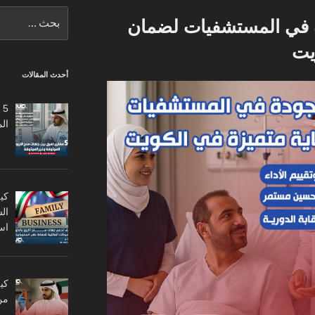
البحث
 في المستشفيات لضمان
عن:
يت
أحدث المقالات
5
ال
كي
ال
اس
من