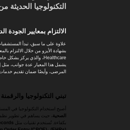
التكنولوجيا الحديثة من
الالتزام بمعايير الجودة الد
علاوة على ما سبق، تبدأ المستشفيا
Healthcare، والذي يركز بش
يشمل هذا المعيار عدة جوانب، مثل إ
المرضى، وأيضًا ضمان تقديم خدمات 
تبني التكنولوجيا والرقمنة
أصبح استخدام التكنولوجيا في المست
الصحية
، حيث يساهم في تطوير نظم 
بكفاءة. تُستخدم تقنيات مثل
ecords
(EHRs)
و
n Order Entry (CPOE)