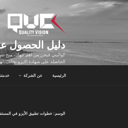
لتجاوز
لى
لمحتوى
دليل الحصول عل
كواليتي فيجن من اهم جهات منح شهاد
الحاصله على شهادة الايزو بجانب انه
تجاوز عدد ساعه عملهم الاف الساع
الرئيسية
عن الشركة
خدمتنا
الوسم:
خطوات تطبيق الأيزو في المست