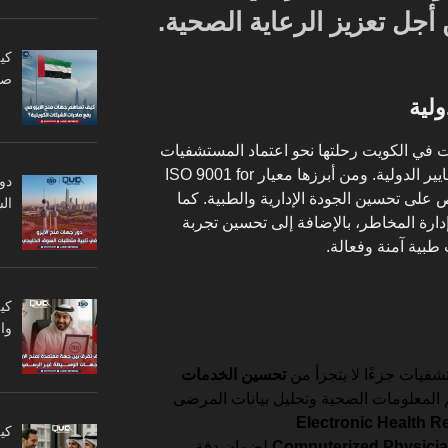
 أجل تعزيز الرعاية الصحية.
كي
صا
ولية
ت في الكويت رحلتها نحو اعتماد المستشفيات
بشهادة الأيزو من خلال الالتزام بالمعايير الدولية. ومن أبرزها معيار ISO 9001 for
دو
كل خاص على تحسين الجودة الإدارية والطبية. كما
ال
دارة المخاطر، بالإضافة إلى تحسين تجربة
طبية آمنة وفعالة.
كي
وا
شفيات جزءًا لا يتجزأ من
تحسين الخدمات
المعلومات الصحية وتحليل بيانات المرضى
Electronic Health R
كي
Computerized Physicia
لضمان دقة