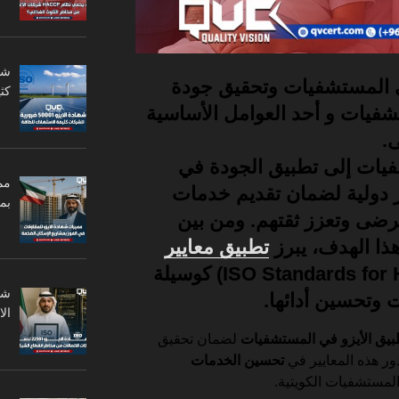
 المستشفيات وتحقيق
جودة
كثي
فيات و أحد العوامل الأساسية
.
فيات إلى
تطبيق الجودة في
مم
ر دولية لضمان تقديم خدمات
بم
مرضى وتعزز ثقتهم. ومن بين
هذا الهدف، يبرز
تطبيق معايير
(ISO Standards for Healthcare) كوسيلة
 وتحسين أدائها.
ال
يق الأيزو في المستشفيات
لضمان تحقيق
دور هذه المعايير في
تحسين الخدمات
مستشفيات الكويتية.