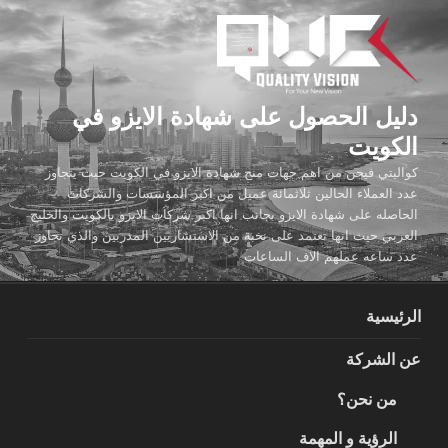
لتجاوز
لى
لمحتوى
دليل الحصول على شهادة الايزو في
الكويت
كواليتي فيجن من اهم جهات منح شهادة الايزو في الكويت حيث يتجاوز
عدد العملاء الحالين ثلاثمائة عميل من اكبر المؤسسات والشركات
الحاصله على شهادة الايزو بجانب انها اكبر شركات الايزو بالكويت والخليج
العربي حيث انها تعتمد على نخبة من الاستشاريين المدربين والذي تجاوز
عدد ساعه عملهم الاف الساعات
الرئيسية
عن الشركة
من نحن؟
الرؤية و المهمة