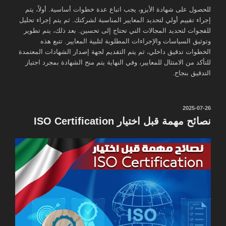
للحصول على شهادة الأيزو، يجب اتباع عدة خطوات أساسية. أولاً، يتم
إجراء تقييم أولي لتحديد المعايير المناسبة لشركتك. ثم يتم إجراء تحليل
للفجوات لتحديد المجالات التي تحتاج إلى تحسين. بعد ذلك، يتم تطوير
وتوثيق السياسات والإجراءات المطلوبة لتلبية المعايير. تتبع هذه
الخطوات تدقيق داخلي، ثم يتم التقديم لجهة إصدار الشهادات المعتمدة
للتأكد من الامتثال للمعايير، وفي النهاية يتم منح الشهادة بمجرد اجتياز
التدقيق بنجاح.
نُشر
2025-07-26
في
نصائح مهمة قبل اختيار ISO Certification