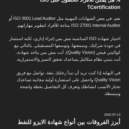
4. هل يمكن للأفراد الحصول على ISO
Certification؟
نعم، في بعض الشهادات المهنية مثل ISO 9001 Lead Auditor أو
ISO 27001 Internal Auditor متاحة للأفراد لتطوير مهاراتهم.
اختيار شهادة ISO المناسبة مش بس إجراء إداري، لكنه استثمار
في جودة شركتك، وسمعتها، وتوسعها المستقبلي. بالتالي مع
كواليتي فيجن (Quality Vision)
، أنت مش بس بتاخد شهادة،
أنت بتبني نظام متكامل يساعدك تحقق التميز والاستمرارية.
في النهاية إذا كنت تريد أن تبدأ رحلتك بثقة، تواصل مع فريق
Quality Vision
واحصل على استشارة أولية مجانية تساعدك
تختار الأنسب لنشاطك وتعرف كل التفاصيل بخطة واضحة
ومبسطة.
نُشر
2025-07-13
في
أبرز الفروقات بين أنواع شهادة الايزو للنفط