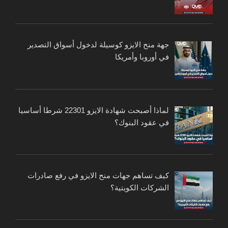
جهة منح الايزو كوسيلة لدخول أسواق التصدير
في أوروبا وأمريكا
لماذا أصبحت شهادة الايزو 22301 شرطا أساسيا
في عقود البنوك؟
كيف تساهم جهات منح الايزو في رفع صادرات
الشركات الكويتية؟