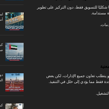
شكليًا للتسويق فقط، دون التركيز على تطوير
ة مستدامة.
أس
دمات.
كي
صا
عنية
دو
و يتطلب تعاون جميع الإدارات، لكن بعض
ال
دة فقط مما يؤدي إلى خلل في التنفيذ.
لتشغيل.
كي