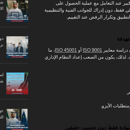
ير عند التعامل مع عملية الحصول على
ال
لي فقط، دون إدراك للجوانب الفنية والتنظيمية
طبيق وتكرار الرفض عند التقييم.
دو
تهدفة
نزا
 دراسة معايير
ISO 9001
أو
ISO 45001
، ما
. لذلك، يكون من الصعب إعداد النظام الإداري
لم
شر
.
متطلبات الأيزو.
جه
ال
شهادة فقط دون تحسين حقيقي