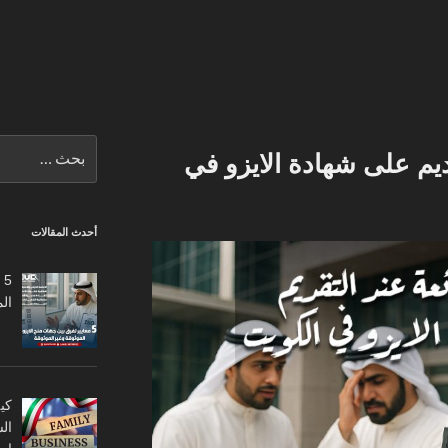
البحث
يم على شهادة الايزو في
عن:
أحدث المقالات
5
ال
كي
ال