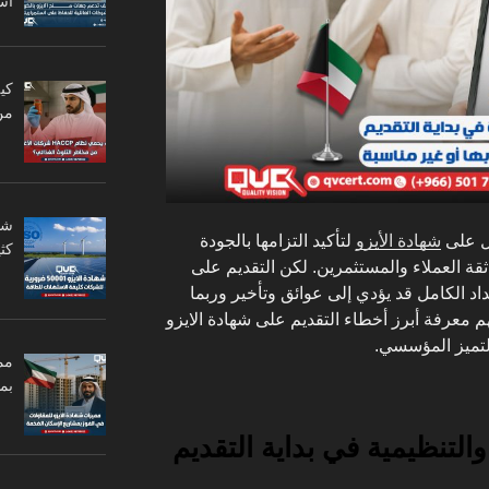
اس
من
ل على
شهادة الأيزو
لتأكيد التزامها بالجودة
كثي
قة العملاء والمستثمرين. لكن التقديم على
اد الكامل قد يؤدي إلى عوائق وتأخير وربما
 معرفة أبرز أخطاء التقديم على شهادة الايزو
لتميز المؤسسي.
مم
بم
التنظيمية في بداية التقديم