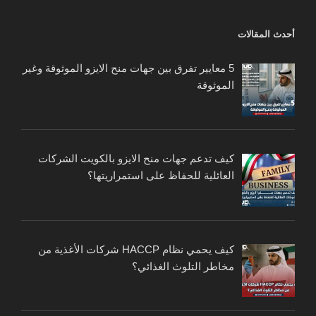
أحدث المقالات
5 معايير تفرق بين جهات منح الايزو الموثوقة وغير
الموثوقة
كيف تدعم جهات منح الايزو بالكويت الشركات
العائلية للحفاظ على استمراريتها؟
كيف يحمي نظام HACCP شركات الأغذية من
مخاطر التلوث الغذائي؟