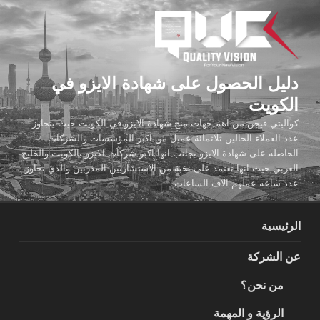
لتجاوز
لى
لمحتوى
دليل الحصول على شهادة الايزو في
الكويت
كواليتي فيجن من اهم جهات منح شهادة الايزو في الكويت حيث يتجاوز
عدد العملاء الحالين ثلاثمائة عميل من اكبر المؤسسات والشركات
الحاصله على شهادة الايزو بجانب انها اكبر شركات الايزو بالكويت والخليج
العربي حيث انها تعتمد على نخبة من الاستشاريين المدربين والذي تجاوز
عدد ساعه عملهم الاف الساعات
الرئيسية
عن الشركة
من نحن؟
الرؤية و المهمة