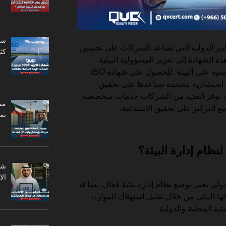
يير الدولية التي تساعد الشركات على تحسين
كثي
ذه الشهادة إلى تعزيز المسؤولية البيئية
وتقليل الآثار السلبية للأنشطة المؤسسية على البيئة. للحصول على شهادة ISO
مات استشارية معتمدة تساعدها على تحقيق
يت، توفر العديد من الشركات خدمات متخصصة
مم
مع التركيز على تحقيق الاستدامة.
بم
ال
ISO 140 هي معيار دولي يعنى بوضع نظام إدارة بيئية فعال. يساعد
ا البيئي من خلال تقليل استهلاك الموارد،
يئية المحلية والدولية.