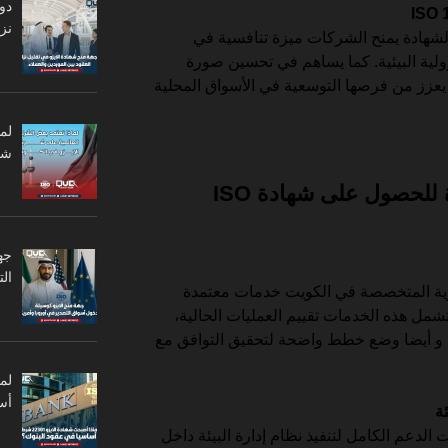
دو
نزا
شهادة يمنح الشركات ميزة تنافسية في
لية البيئية. كما يساهم في تحسين صورة
 يعزز من فرصها التوسعية في الأسواق المحلية
لم
شر
خدمات استشارية معتمدة للحصول على شهادة ISO
جه
ال
ارية المتخصصة في الكويت خدمات معتمدة
تشمل هذه الخدمات تقييم العمليات الحالية،
ن، و أيضا وضع خطط واضحة لتحقيق التوافق مع
أس
الدعم الكامل لتنفيذ نظام إدارة البيئة داخل