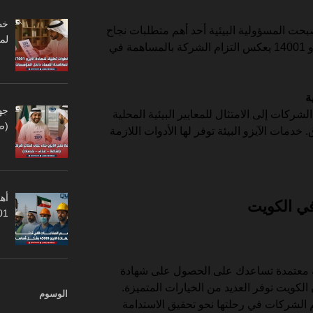
صبحت المسؤولية البيئية أحد أهم متطلبات نجاح
لم
الشركات. الحصول على شهادة الأيزو 14001 يعكس التزام الشركة بالمساهمة في
جه
ركات إلى الامتثال للمعايير البيئية المحلية
(ص
خدمات الآيزو البيئة توفر لها الأدوات اللازمة
أهم
في الكويت
45001
 معتمدة تساعدك على الحصول على شهادة
بيئة، فإن الكويت توفر العديد من الخيارات المتميزة.
الوسوم
م الشركات في رحلتها نحو تحقيق الاستدامة