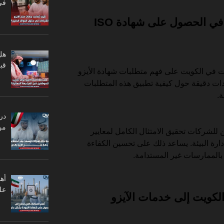
في
دور الخدمات الاستشارية في الحصول على شهادة ISO
هل
قبل
 في الكويت على فهم متطلبات شهادة الأيزو
شادات دقيقة حول كيفية تطبيق هذه المتطلبات
.
در
من
لشركات تحقيق الامتثال الكامل لمعايير
ظام إدارة البيئة. يساعد ذلك على تحسين الكفاءة
 بالممارسات غير المستدامة.
أه
عل
لكويت إلى خدمات الآيزو