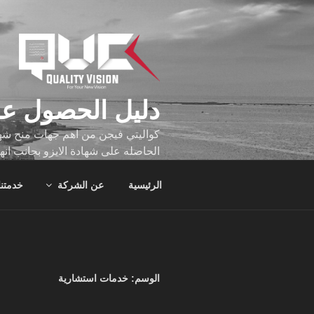
لتجاوز
لى
لمحتوى
دليل الحصول عل
كواليتي فيجن من اهم جهات منح شهاد
الحاصله على شهادة الايزو بجانب انه
تجاوز عدد ساعه عملهم الاف الساع
الرئيسية
عن الشركة
خدمتنا
الوسم:
خدمات استشارية