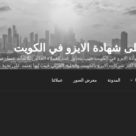
ى شهادة الايزو في الكويت
ة الايزو في الكويت حيث يتجاوز عدد العملاء الحالين ثلاثمائة عميل
ا اكبر شركات الايزو بالكويت والخليج العربي حيث انها تعتمد على نخبة 
ات
المدونة
معرض الصور
عملائنا