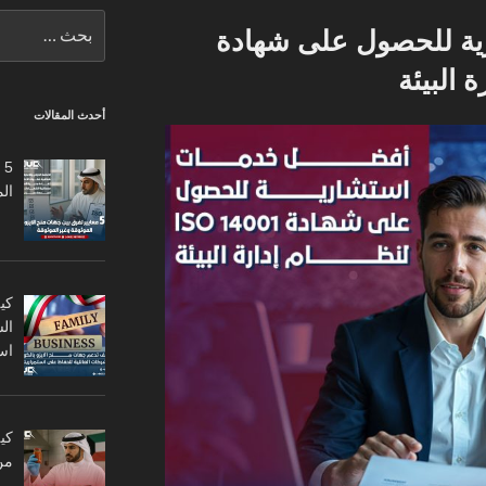
البحث
ة للحصول على شهادة
عن:
أحدث المقالات
5
ال
كي
ال
اس
من