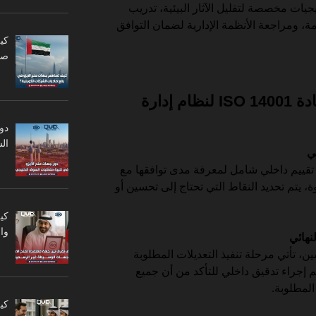
يات مخصصة لتقليل الآثار البيئية، تدريب
 ومراجعة الأنظمة الإدارية لضمان التوافق
كي
صا
خطوات الحصول على شهادة ISO 14001 لنظام إدارة
دو
ال
 تقييم داخلي شامل لمعرفة مدى توافقها مع
ل هذه الخطوة، يتم تحديد النقاط التي تحتاج إلى تحسين أو
كي
وا
ين، تأتي مرحلة تنفيذ التعديلات المطلوبة
يتم إجراء تدقيق داخلي للتأكد من أن جميع
المطلوبة.
كي