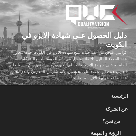
لتجاوز
لى
لمحتوى
دليل الحصول على شهادة الايزو في
الكويت
كواليتي فيجن من اهم جهات منح شهادة الايزو في الكويت حيث يتجاوز
عدد العملاء الحالين ثلاثمائة عميل من اكبر المؤسسات والشركات
الحاصله على شهادة الايزو بجانب انها اكبر شركات الايزو بالكويت والخليج
العربي حيث انها تعتمد على نخبة من الاستشاريين المدربين والذي تجاوز
عدد ساعه عملهم الاف الساعات
الرئيسية
عن الشركة
من نحن؟
الرؤية و المهمة