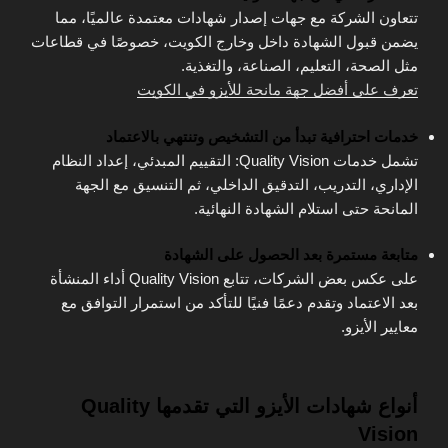
تتعاون الشركة مع جهات إصدار شهادات معتمدة عالميًا، مما
يضمن قبول الشهادة داخل وخارج الكويت، خصوصًا في قطاعات
مثل الصحة، التعليم، الصناعة، والتغذية.
تعرف على أفضل جهة مانحة للأيزو في الكويت
خدمات احترافية تبدأ من التشخيص وتنتهي بالاعتماد
تشمل خدمات Quality Vision: التقييم المبدئي، إعداد النظام
الإداري، التدريب، التدقيق الداخلي، ثم التنسيق مع الجهة
المانحة حتى استلام الشهادة النهائية.
متابعة مستمرة بعد الحصول على الشهادة
على عكس بعض الشركات، تتابع Quality Vision أداء المنشأة
بعد الاعتماد وتقدم دعمًا فنيًا للتأكد من استمرار التوافق مع
معايير الأيزو.
أنواع شهادات الأيزو التي تقدمها Quality
Vision