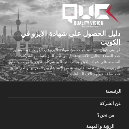
لتجاوز
لى
لمحتوى
دليل الحصول على شهادة الايزو في
الكويت
كواليتي فيجن من اهم جهات منح شهادة الايزو في الكويت حيث يتجاوز
عدد العملاء الحالين ثلاثمائة عميل من اكبر المؤسسات والشركات
الحاصله على شهادة الايزو بجانب انها اكبر شركات الايزو بالكويت والخليج
العربي حيث انها تعتمد على نخبة من الاستشاريين المدربين والذي تجاوز
عدد ساعه عملهم الاف الساعات
الرئيسية
عن الشركة
من نحن؟
الرؤية و المهمة