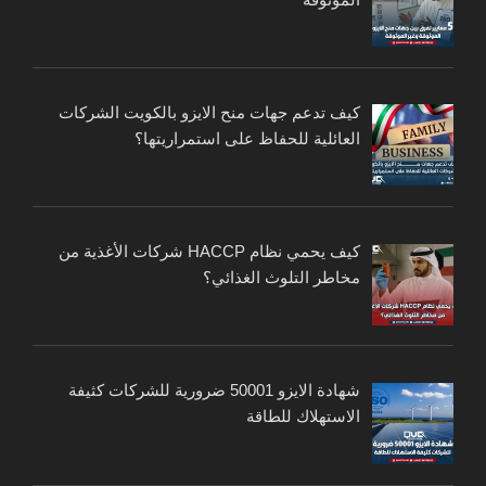
كيف تدعم جهات منح الايزو بالكويت الشركات
العائلية للحفاظ على استمراريتها؟
كيف يحمي نظام HACCP شركات الأغذية من
مخاطر التلوث الغذائي؟
شهادة الايزو 50001 ضرورية للشركات كثيفة
الاستهلاك للطاقة