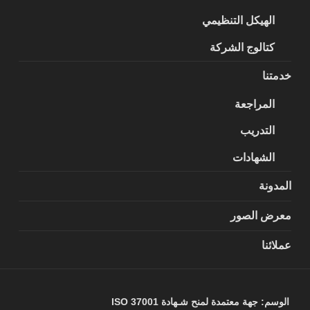
الهيكل التنظيمي
كتالوج الشركة
خدمتنا
المراجعة
التدريب
الشهادات
المدونة
معرض الصور
عملائنا
الوسم:
جهة معتمدة لمنح شـهادة ISO 37001