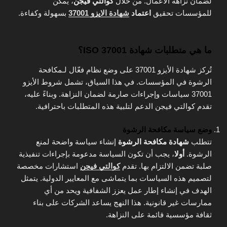
لضمان نزاهة الأعمال. من خلال
كوالتي فيجن
، يمكن
للمؤسسات تحقيق
اعتماد
شهادة الايزو 37001
بسهولة وكفاءة.
ما هي متطلبات شهادة ISO 37001؟
تُركز شهادة الأيزو 37001 على وضع نظام فعّال لـمكافحة
الرشوة في المؤسسات. في هذا السياق، تشمل شروط الأيزو
37001 سياسات وإجراءات صارمة لضمان النزاهة. وبناءً عليه،
تقدم كوالتي فيجن الدعم لتلبية هذه المتطلبات باحترافية.
وضع سياسة مكافحة الرشوة
تتطلب
شهادة مكافحة الرشوة
إنشاء سياسة واضحة لمنع
الرشوة.
أولا
، يجب أن تكون السياسة مدعومة بإجراءات تنفيذية
صلبة تضمن الالتزام بها. تقدم
كوالتي فيجن
استشارات مخصصة
لتصميم هذه السياسات بما يتماشى مع المعايير الدولية. يتمثل
الهدف في إنشاء إطار عمل يعزز الشفافية ويحد من أي
ممارسات غير قانونية. هذا النهج يساعد الشركات على بناء
ثقافة مؤسسية قائمة على النزاهة.