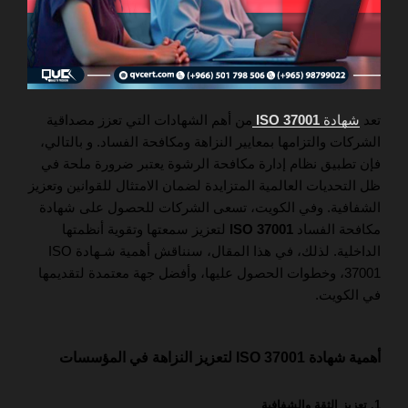
تعد
شهادة
ISO 37001
من أهم الشهادات التي تعزز مصداقية
الشركات والتزامها بمعايير النزاهة ومكافحة الفساد. و بالتالي،
فإن تطبيق نظام إدارة مكافحة الرشوة يعتبر ضرورة ملحة في
ظل التحديات العالمية المتزايدة لضمان الامتثال للقوانين وتعزيز
الشفافية. وفي الكويت، تسعى الشركات للحصول على شهادة
مكافحة الفساد
ISO 37001
لتعزيز سمعتها وتقوية أنظمتها
الداخلية. لذلك، في هذا المقال، سنناقش أهمية شـهادة ISO
37001، وخطوات الحصول عليها، وأفضل جهة معتمدة لتقديمها
في الكويت.
أهمية شهادة ISO 37001 لتعزيز النزاهة في المؤسسات
1. تعزيز الثقة والشفافية