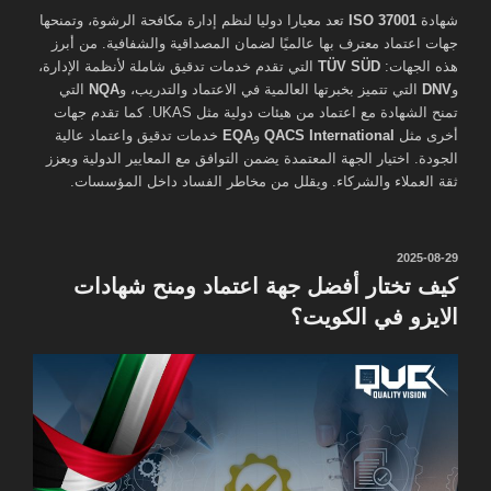
شهادة
ISO 37001
تعد معيارا دوليا لنظم إدارة مكافحة الرشوة، وتمنحها
جهات اعتماد معترف بها عالميًا لضمان المصداقية والشفافية. من أبرز
هذه الجهات:
TÜV SÜD
التي تقدم خدمات تدقيق شاملة لأنظمة الإدارة،
و
DNV
التي تتميز بخبرتها العالمية في الاعتماد والتدريب، و
NQA
التي
تمنح الشهادة مع اعتماد من هيئات دولية مثل UKAS. كما تقدم جهات
أخرى مثل
QACS International
و
EQA
خدمات تدقيق واعتماد عالية
الجودة. اختيار الجهة المعتمدة يضمن التوافق مع المعايير الدولية ويعزز
ثقة العملاء والشركاء. ويقلل من مخاطر الفساد داخل المؤسسات.
نُشر
2025-08-29
في
كيف تختار أفضل جهة اعتماد ومنح شهادات
الايزو في الكويت؟