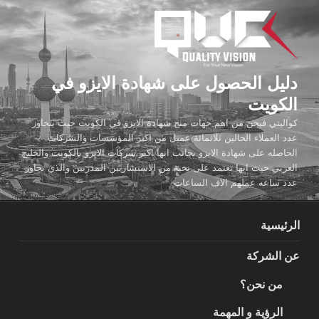
لتجاوز
لى
لمحتوى
دليل الحصول على شهادة الايزو في
الكويت
كواليتي فيجن من اهم جهات منح شهادة الايزو في الكويت حيث يتجاوز
عدد العملاء الحالين ثلاثمائة عميل من اكبر المؤسسات والشركات
الحاصله على شهادة الايزو بجانب انها اكبر شركات الايزو بالكويت والخليج
العربي حيث انها تعتمد على نخبة من الاستشاريين المدربين والذي تجاوز
عدد ساعه عملهم الاف الساعات
الرئيسية
عن الشركة
من نحن؟
الرؤية و المهمة