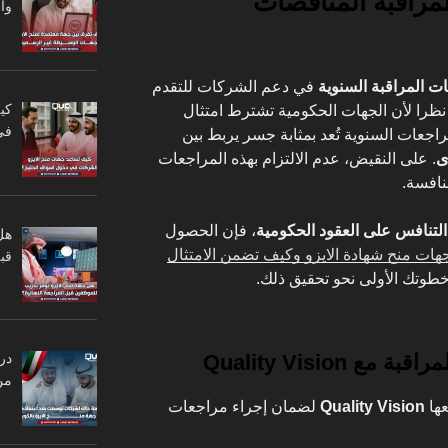
مراقبة المناقصات
وا
ت المراقبة السنوية
في دعم الشركات للتقدم
كي
 نظرا لأن الجهات الحكومية تشترط امتثال
في
راجعات السنوية تُعد بمثابة جسر يربط بين
ى
. على النقيض، عدم الالتزام بهذه المراجعات
نافسة.
التنافس على العقود الحكومية
، فإن الحصول
هل
هات منح شهادة الايزو وكيف تضمن الامتثال
قبل
طوتك الأولى نحو تحقيق ذلك.
در
Quality Vision
من
عها
Quality Vision
لضمان إجراء مراجعات