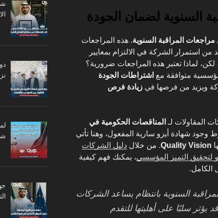
بة السنوية لضمان الجودة
ال
مراجعات المراقبة السنوية
. هذه المراجعات
 من استمرار الشركة في الالتزام بمعايير
I لإدارة الجودة. لكن، لماذا تعتبر هذه المراجعات ضرورية؟
دو
نزا
لمؤسسية متوافقة مع
اشتراطات الجودة
كة ويزيد من فرصها في
زيادة فرص
ات المقاولات لـ
المناقصات الحكومية في
لم
 وجود شهادة أيزو سارية المفعول، وهنا تأتي
شر
ا
Quality Vision
. من خلال
دليل الشركات
و لتحقيق التميز المؤسسي
، يمكنك فهم كيفية
 الكامل.
جه
لمراقبة السنوية بانتظام يساعد الشركات
ال
 يؤثر سلبًا على أهليتها للتقدم