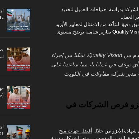
 الشركة بدراسة احتياجات العميل لتحديد
أه
ر العمل.
عل
قيق دقيق للتأكد من الامتثال لمعايير الأيزو.
Quality Vis
تقارير شاملة توضح مستوى
: “بفضل الدعم المقدم من Quality Vision، تمكنا من إجراء
لم
أي توقف في عملياتنا، مما ساعدنا على
– مدير شركة مقاولات في الكويت
جه
(ص
يزو فرص الشركات في
أهم
 شهادة الأيزو من خلال
أفضل جهات منح
45001
وتحقيق التميز المؤسسي
يمنح الشركات ميزة