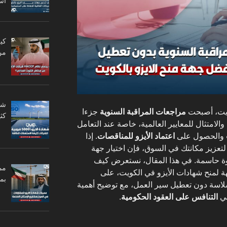
اس
من
ويت، أصبحت
مراجعات المراقبة السنوية
جزءا
كثي
الامتثال للمعايير العالمية، خاصة عند التعامل
والحصول على
اعتماد الأيزو للمناقصات
. إذا
زيز مكانتك في السوق، فإن اختيار جهة
وة حاسمة. في هذا المقال، نستعرض كيف
مم
 لمنح شهادات الأيزو في الكويت، على
بم
اسة دون تعطيل سير العمل، مع توضيح أهمية
في
التنافس على العقود الحكومية
.