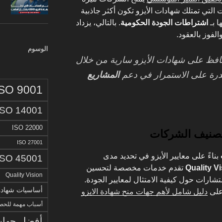
التي تمتلك شهادات الأيزو تكون أكثر جاذبية
ا بـ
اشتراطات الجودة الحكومية
. بالتالي، يزداد
الفوز بالعقود.
الوسوم
افظ على شهادات الأيزو سارية من خلال
قدرة على الاستمرار في دعم
المشاريع
ISO 9001
ISO 14001
ISO 22000
ISO 27001
بناءً على معايير الأيزو في تحديد مدى
ISO 45001
Quality V
تقدم خدمات مخصصة لتحسين
Quality Vision
ارات حول كيفية الامتثال لمعايير الجودة.
أساسيات شهادة الا
 على
دليل شامل لأهم جهات منح شهادة الايزو
أسباب مهمة للحصو
أفضل جهات 