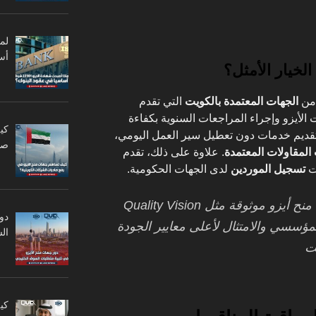
أس
 من
الجهات المعتمدة بالكويت
التي تقدم
أيزو وإجراء المراجعات السنوية بكفاءة
كي
تقديم خدمات دون تعطيل سير العمل اليومي،
صا
لمقاولات المعتمدة
. علاوة على ذلك، تقدم
ت
تسجيل الموردين
لدى الجهات الحكومية.
: “إن اختيار جهة منح أيزو موثوقة مثل Quality Vision
دو
ؤسسي والامتثال لأعلى معايير الجودة
ال
يت
كي