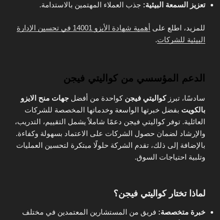
تعزيز السمعة البيئية:
جذب العملاء المهتمين بالاستدامة.
للمزيد، اطلع على
أهمية شهادة الأيزو 14001 في تحسين الإدارة
البيئية للشركات
.
الدعم المؤسسي من كواليتي فيجن
سادسًا، تبرز
كواليتي فيجن
كواحدة من أفضل
جهات منح الايزو
بالكويت
بفضل خبرتها الواسعة وخدماتها المخصصة للشركات
العائلية. توفر كواليتي فيجن دعمًا شاملاً يشمل التقييم، التدريب،
والإرشاد لضمان حصول الشركات على الاعتماد بسهولة وكفاءة.
بالإضافة إلى ذلك، تقدم الشركة حلولًا مبتكرة لتحسين العمليات
وتلبية احتياجات السوق.
لماذا تختار كواليتي فيجن؟
خبرة متخصصة:
فريق من المستشارين المعتمدين في مختلف