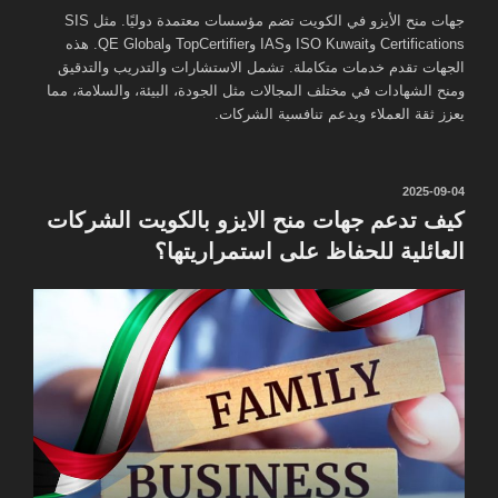
جهات منح الأيزو في الكويت تضم مؤسسات معتمدة دوليًا. مثل SIS
Certifications وISO Kuwait وIAS وTopCertifier وQE Global. هذه
الجهات تقدم خدمات متكاملة. تشمل الاستشارات والتدريب والتدقيق
ومنح الشهادات في مختلف المجالات مثل الجودة، البيئة، والسلامة، مما
يعزز ثقة العملاء ويدعم تنافسية الشركات.
نُشر
2025-09-04
في
كيف تدعم جهات منح الايزو بالكويت الشركات
العائلية للحفاظ على استمراريتها؟