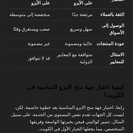
على الآيزو
على الآيزو
الثقة بالعملاء
مرتفعة جدًا
منخفضة إلى متوسطة
الوصول إلى
سهل وسريع
صعب ويستغرق وقتًا
الأسواق
جودة المنتجات
عالية ومضمونة
غير مضمونة
الامتثال
متوافقة مع المعايير
قد لا تتوافق
للمعايير
الدولية
كيفية اختيار جهة منح الايزو المناسبة في
الكويت؟
رابعا، اختيار جهة منح الايزو المناسبة يعد خطوة حاسمة. لكن،
ليست كل الجهات تقدم نفس المستوى من الخدمة. على سبيل
المثال، تتميز كواليتي فيجن بخبرتها الواسعة وفريقها
المتخصص، مما يجعلها الخيار الأول في الكويت.