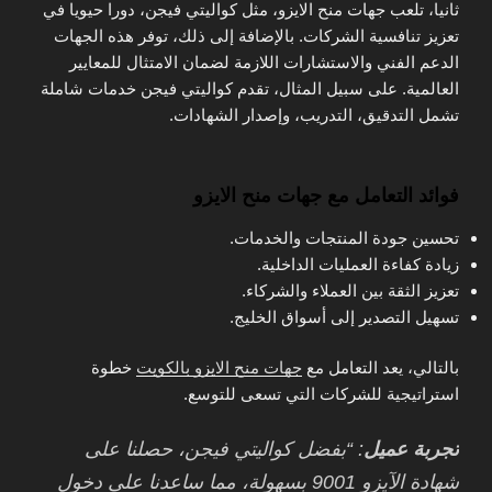
ثانيا، تلعب جهات منح الايزو، مثل كواليتي فيجن، دورا حيويا في
تعزيز تنافسية الشركات. بالإضافة إلى ذلك، توفر هذه الجهات
الدعم الفني والاستشارات اللازمة لضمان الامتثال للمعايير
العالمية. على سبيل المثال، تقدم كواليتي فيجن خدمات شاملة
تشمل التدقيق، التدريب، وإصدار الشهادات.
فوائد التعامل مع جهات منح الايزو
تحسين جودة المنتجات والخدمات.
زيادة كفاءة العمليات الداخلية.
تعزيز الثقة بين العملاء والشركاء.
تسهيل التصدير إلى أسواق الخليج.
بالتالي، يعد التعامل مع
جهات منح الايزو بالكويت
خطوة
استراتيجية للشركات التي تسعى للتوسع.
تجربة عميل
: “بفضل كواليتي فيجن، حصلنا على
شهادة الآيزو 9001 بسهولة، مما ساعدنا على دخول