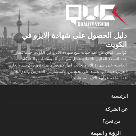
لتجاوز
لى
لمحتوى
دليل الحصول على شهادة الايزو في
الكويت
كواليتي فيجن من اهم جهات منح شهادة الايزو في الكويت حيث يتجاوز
عدد العملاء الحالين ثلاثمائة عميل من اكبر المؤسسات والشركات
الحاصله على شهادة الايزو بجانب انها اكبر شركات الايزو بالكويت والخليج
العربي حيث انها تعتمد على نخبة من الاستشاريين المدربين والذي تجاوز
عدد ساعه عملهم الاف الساعات
الرئيسية
عن الشركة
من نحن؟
الرؤية و المهمة