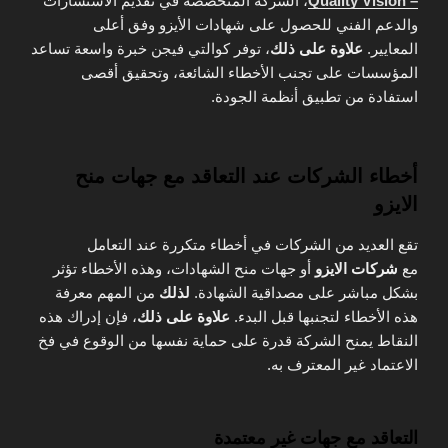
– Quality Vision
، الشركة المتخصصة في تقديم الاستشارات
والدعم الفني للحصول على شهادات الأيزو وفق أعلى
المعايير.
علاوة على ذلك
، توفر كوالتي فيجن خبرة واسعة تساعد
المؤسسات على تجنب الأخطاء الشائعة، وتحقيق أقصى
استفادة من تطبيق أنظمة الجودة.
أخطاء الشركات عند التعاقد مع جهات منح
الايزو
تقع العديد من الشركات في أخطاء متكررة عند التعامل
مع
شركات الايزو
أو جهات منح الشهادات، وهذه الأخطاء تؤثر
بشكل مباشر على مصداقية الشهادة.
لذلك
من المهم معرفة
هذه الأخطاء لتجنبها قبل البدء.
علاوة على ذلك
، فإن إدراك هذه
النقاط يمنح الشركة قدرة على حماية نفسها من الوقوع في فخ
الاعتماد غير المعترف به.
التعاقد مع جهات غير معتمدة