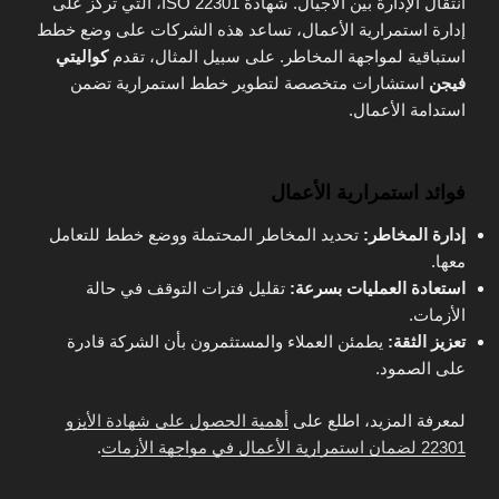
انتقال الإدارة بين الأجيال. شهادة ISO 22301، التي تركز على
إدارة استمرارية الأعمال، تساعد هذه الشركات على وضع خطط
استباقية لمواجهة المخاطر. على سبيل المثال، تقدم
كواليتي
فيجن
استشارات متخصصة لتطوير خطط استمرارية تضمن
استدامة الأعمال.
فوائد استمرارية الأعمال
إدارة المخاطر:
تحديد المخاطر المحتملة ووضع خطط للتعامل
معها.
استعادة العمليات بسرعة:
تقليل فترات التوقف في حالة
الأزمات.
تعزيز الثقة:
يطمئن العملاء والمستثمرون بأن الشركة قادرة
على الصمود.
لمعرفة المزيد، اطلع على
أهمية الحصول على شهادة الأيزو
22301 لضمان استمرارية الأعمال في مواجهة الأزمات
.