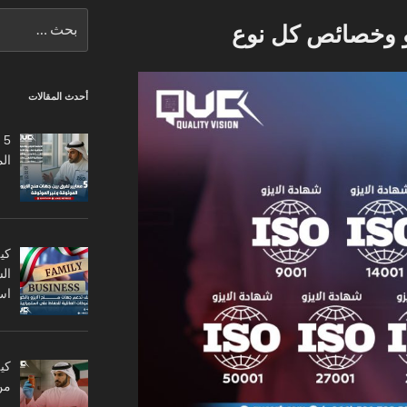
البحث
عن:
أحدث المقالات
5
ال
كي
ال
اس
من