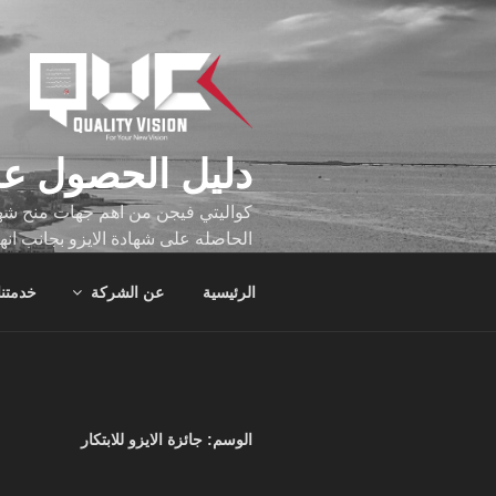
لتجاوز
لى
لمحتوى
دليل الحصول عل
كواليتي فيجن من اهم جهات منح شهاد
الحاصله على شهادة الايزو بجانب انه
تجاوز عدد ساعه عملهم الاف الساع
الرئيسية
عن الشركة
خدمتنا
الوسم:
جائزة الايزو للابتكار