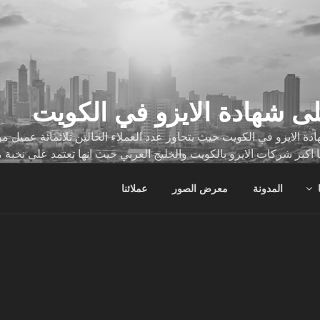
ى شهادة الايزو في الكويت
ة الايزو في الكويت حيث يتجاوز عدد العملاء الحالين ثلاثمائة عميل
ا اكبر شركات الايزو بالكويت والخليج العربي حيث انها تعتمد على نخبة 
ات
المدونة
معرض الصور
عملائنا