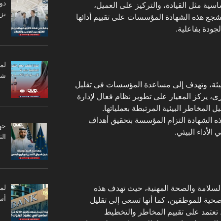
دو
سية مثل القيادة، والتركيز على العميل،
نزا
تشجع هذه الشهادة المؤسسات على تقييم أدائها
جودة بفاعلية.
لم
شر
لايزو 14001 بإدارة البيئة، وتهدف إلى مساعدة المؤسسات في تقليل
خرى، يركز المعيار على تطوير نظام فعال لإدارة
 المخاطر البيئية المرتبطة بعملياتها.
 الشهادة التزام المؤسسة بتحقيق أهداف
جه
الأداء البيئي.
ال
دة الايزو 45001 إدارة السلامة والصحة المهنية، حيث تهدف هذه
أس
حية للموظفين، كما أنها تسعى إلى تقليل
 تعتمد على تقييم المخاطر والتخطيط