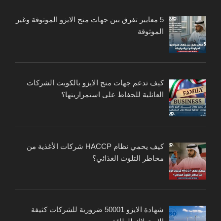
5 معايير تفرق بين جهات منح الايزو الموثوقة وغير
الموثوقة
كيف تدعم جهات منح الايزو بالكويت الشركات
العائلية للحفاظ على استمراريتها؟
كيف يحمي نظام HACCP شركات الأغذية من
مخاطر التلوث الغذائي؟
شهادة الايزو 50001 ضرورية للشركات كثيفة