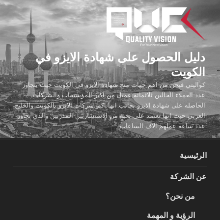
لتجاوز
لى
لمحتوى
دليل الحصول على شهادة الايزو في
الكويت
كواليتي فيجن من اهم جهات منح شهادة الايزو في الكويت حيث يتجاوز
عدد العملاء الحالين ثلاثمائة عميل من اكبر المؤسسات والشركات
الحاصله على شهادة الايزو بجانب انها اكبر شركات الايزو بالكويت والخليج
العربي حيث انها تعتمد على نخبة من الاستشاريين المدربين والذي تجاوز
عدد ساعه عملهم الاف الساعات
الرئيسية
عن الشركة
من نحن؟
الرؤية و المهمة