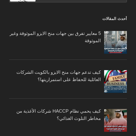
بحث
أحدث المقالات
5 معايير تفرق بين جهات منح الايزو الموثوقة وغير
الموثوقة
كيف تدعم جهات منح الايزو بالكويت الشركات
العائلية للحفاظ على استمراريتها؟
كيف يحمي نظام HACCP شركات الأغذية من
مخاطر التلوث الغذائي؟