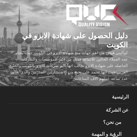
لتجاوز
لى
لمحتوى
دليل الحصول على شهادة الايزو في
الكويت
كواليتي فيجن من اهم جهات منح شهادة الايزو في الكويت حيث يتجاوز
عدد العملاء الحالين ثلاثمائة عميل من اكبر المؤسسات والشركات
الحاصله على شهادة الايزو بجانب انها اكبر شركات الايزو بالكويت والخليج
العربي حيث انها تعتمد على نخبة من الاستشاريين المدربين والذي تجاوز
عدد ساعه عملهم الاف الساعات
الرئيسية
عن الشركة
من نحن؟
الرؤية و المهمة