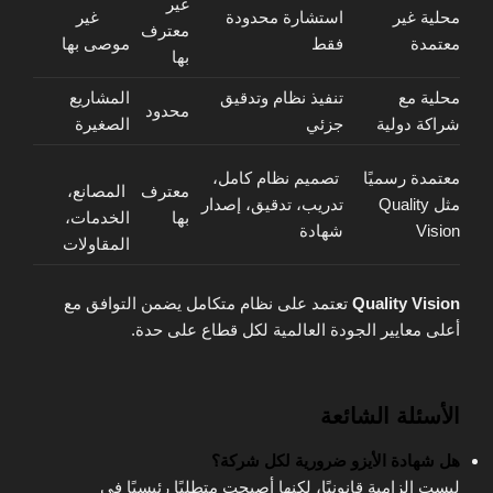
غير
محلية غير
استشارة محدودة
غير
معترف
معتمدة
فقط
موصى بها
بها
محلية مع
تنفيذ نظام وتدقيق
المشاريع
محدود
شراكة دولية
جزئي
الصغيرة
معتمدة رسميًا
تصميم نظام كامل،
معترف
المصانع،
مثل Quality
تدريب، تدقيق، إصدار
بها
الخدمات،
Vision
شهادة
المقاولات
Quality Vision
تعتمد على نظام متكامل يضمن التوافق مع
أعلى معايير الجودة العالمية لكل قطاع على حدة.
الأسئلة الشائعة
هل شهادة الأيزو ضرورية لكل شركة؟
ليست إلزامية قانونيًا، لكنها أصبحت متطلبًا رئيسيًا في