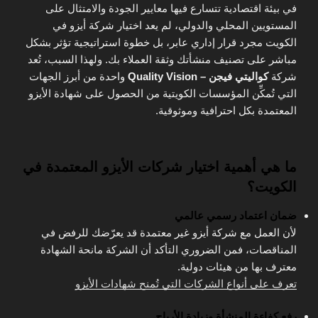
في بيئة اقتصادية تتسارع فيها معايير الجودة والامتثال على
المستويين المحلي والدولي، لم يعد اختيار شركة أيزو في
الكويت مجرد قرار إداري عابر، بل خطوة استراتيجية تؤثر بشكل
مباشر على تصنيف منشأتك وثقة العملاء بك. ولهذا السبب، تُعد
شركة
كواليتي فيجن – Quality Vision
واحدة من أبرز الجهات
التي تُمكِّن المؤسسات الكويتية من الحصول على شهادة الأيزو
المعتمدة بكل احترافية وموثوقية.
ما هي أهمية اختيار شركات الأيزو المعتمدة في
الكويت؟
ضمان اعتماد رسمي عالمي
لأن العمل مع شركة أيزو غير معتمدة قد يعرّضك للرفض في
المناقصات، فمن الضروري التأكد أن الشركة مانحة الشهادة
معترف بها من هيئات دولية.
تعرف على أنواع الشركات التي تُمنح شهادات الأيزو
رفع كفاءة المنشأة وزيادة الأرباح