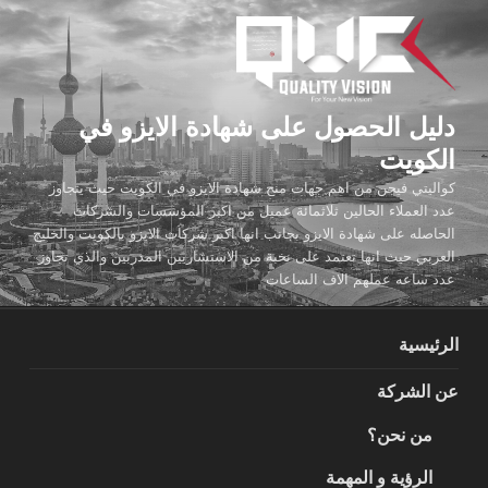
لتجاوز
لى
لمحتوى
دليل الحصول على شهادة الايزو في
الكويت
كواليتي فيجن من اهم جهات منح شهادة الايزو في الكويت حيث يتجاوز
عدد العملاء الحالين ثلاثمائة عميل من اكبر المؤسسات والشركات
الحاصله على شهادة الايزو بجانب انها اكبر شركات الايزو بالكويت والخليج
العربي حيث انها تعتمد على نخبة من الاستشاريين المدربين والذي تجاوز
عدد ساعه عملهم الاف الساعات
الرئيسية
عن الشركة
من نحن؟
الرؤية و المهمة