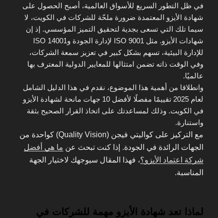
في ظل التطور السريع للأسواق العالمية، أصبح الحصول على
شهادة الأيزو المعتمدة ضرورة ملحّة للشركات في الكويت، لا
سيما تلك التي تسعى بجدية لتحقيق التميز المؤسسي. إذ إن
شهادات الأيزو. مثل ISO 9001 لإدارة الجودة وISO 14001
للإدارة البيئية، تسهم بشكل كبير في تعزيز سمعة الشركات،
وفي الوقت ذاته تضمن امتثالها للمعايير الدولية المعترف بها
عالميًا.
وانطلاقا من أهمية هذا الموضوع، نقدم في هذا الدليل الشامل
لعام 2025 تقييمًا مفصلًا لأفضل 10 جهات مانحة لشهادة الأيزو
في الكويت. وذلك لمساعدتك على اتخاذ القرار الصحيح بثقة
واستنارة.
مع التركيز على كواليتي فيجن (Quality Vision) كواحدة من
الجهات الرائدة في الجودة. إذا كنت تبحث عن
ما هي أفضل
شركة اعتماد الأيزو؟
، فهذا المقال سيوجهك لاختيار الجهة
المناسبة.
لماذا تعد شهادة الأيزو مهمة للشركات في