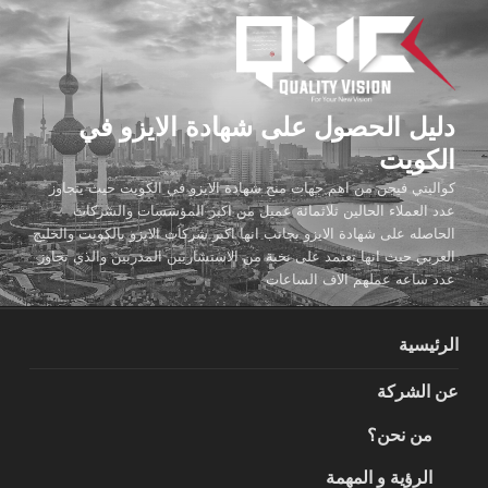
لتجاوز
لى
لمحتوى
دليل الحصول على شهادة الايزو في
الكويت
كواليتي فيجن من اهم جهات منح شهادة الايزو في الكويت حيث يتجاوز
عدد العملاء الحالين ثلاثمائة عميل من اكبر المؤسسات والشركات
الحاصله على شهادة الايزو بجانب انها اكبر شركات الايزو بالكويت والخليج
العربي حيث انها تعتمد على نخبة من الاستشاريين المدربين والذي تجاوز
عدد ساعه عملهم الاف الساعات
الرئيسية
عن الشركة
من نحن؟
الرؤية و المهمة