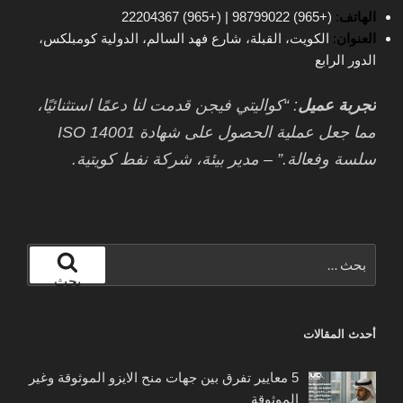
الهاتف
:
(+965) 98799022 | (+965) 22204367
العنوان
:
الكويت، القبلة، شارع فهد السالم، الدولية كومبلكس،
الدور الرابع
تجربة عميل
: “كواليتي فيجن قدمت لنا دعمًا استثنائيًا،
مما جعل عملية الحصول على شهادة ISO 14001
سلسة وفعالة.” – مدير بيئة، شركة نفط كويتية.
البحث
عن:
بحث
أحدث المقالات
5 معايير تفرق بين جهات منح الايزو الموثوقة وغير
الموثوقة