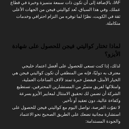
IAF، بالإضافة إلى أن تكون ذات سمعة متميزة وخبرة في قطاع
عملك. وفي هذا السياق، تُعد كواليتي فيجن من الجهات الأعلى
ثقة في الكويت، نظرًا لما توفره من التزام احترافي وخدمات
متكاملة.
لماذا تختار كواليتي فيجن للحصول على شهادة
الأيزو؟
لذلك، إذا كنت تسعى للحصول على أفضل اعتماد خليجي
معترف به دوليًا، فإنه من المنطقي أن تكون كواليتي فيجن هي
الخيار الأمثل. فبفضل خبرة تمتد لآلاف الساعات العملية،
وامتلاكها لفريق متميّز من المستشارين المحترفين، تستطيع
الشركة أن تضمن لك تحقيق الامتثال لمعايير الأيزو بسرعة
وكفاءة عالية، دون تعقيد أو تأخير.
لا تفوّت الفرصة، تواصل اليوم مع كواليتي فيجن للحصول على
استشارة مجانية تضعك على الطريق الصحيح نحو الاعتماد
والجودة المستدامة: