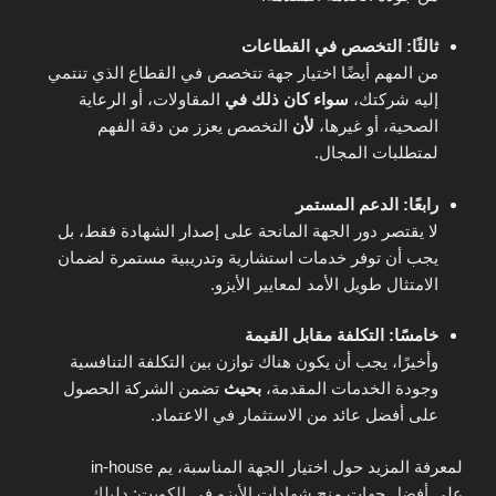
ثالثًا: التخصص في القطاعات
من المهم أيضًا اختيار جهة تتخصص في القطاع الذي تنتمي
إليه شركتك،
سواء كان ذلك في
المقاولات، أو الرعاية
الصحية، أو غيرها،
لأن
التخصص يعزز من دقة الفهم
لمتطلبات المجال.
رابعًا: الدعم المستمر
لا يقتصر دور الجهة المانحة على إصدار الشهادة فقط، بل
يجب أن توفر خدمات استشارية وتدريبية مستمرة لضمان
الامتثال طويل الأمد لمعايير الأيزو.
خامسًا: التكلفة مقابل القيمة
وأخيرًا، يجب أن يكون هناك توازن بين التكلفة التنافسية
وجودة الخدمات المقدمة،
بحيث
تضمن الشركة الحصول
على أفضل عائد من الاستثمار في الاعتماد.
لمعرفة المزيد حول اختيار الجهة المناسبة، يم in-house
على
أفضل جهات منح شهادات الأيزو في الكويت: دليلك