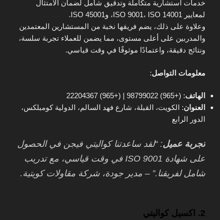
خدمات استشارية متكاملة وتدقيق شامل لضمان الامتثال
لمعايير ISO 9001، ISO 14001، وISO 45001.
وعلاوة على ذلك، يضم فريقها نخبة من المستشارين المعتمدين
والمدربين على أعلى مستوى، مما يضمن للعملاء تجربة سلسة،
ونتائج دقيقة، واعتمادًا موثوقًا في وقت قياسي.
معلومات التواصل
:
الهاتف
: (+965) 98799022 | (+965) 22204367
العنوان
: الكويت، القبلة، شارع فهد السالم، الدولية كومبلكس،
الدور الرابع
تجربة عميل
: “لقد ساعدتنا كواليتي فيجن في الحصول
على شهادة ISO 9001 في وقت قياسي، مع تدريب
شامل لفريقنا.” – مدير جودة، شركة مقاولات كويتية.
2. اكسيل كواليتي