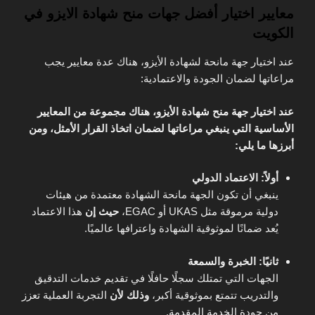
معايير اختيار أفضل جهات منح شهادة الايزو في
الكويت
عند اختيار جهة مانحة لشهادة الأيزو، هناك عدة معايير يجب
مراعاتها لضمان الجودة والاعتمادية:
عند اختيار جهة منح شهادة الأيزو، هناك مجموعة من المعايير
الأساسية التي ينبغي مراعاتها لضمان اتخاذ القرار الأمثل، ومن
أبرزها ما يلي:
أولاً: الاعتماد الدولي
ينبغي أن تكون الجهة مانحة الشهادة معتمدة من هيئات
دولية مرموقة مثل UKAS أو EGAC،
حيث إن
هذا الاعتماد
يُعد ضمانًا لموثوقية الشهادة واعترافها عالميًا.
ثانيًا: الخبرة والسمعة
الجهات التي تمتلك سجلًا حافلًا في تقديم خدمات التدقيق
والتدريب تتمتع بموثوقية أكبر،
وذلك لأن
التجربة العملية تعزز
من جودة الخدمة المقدمة.