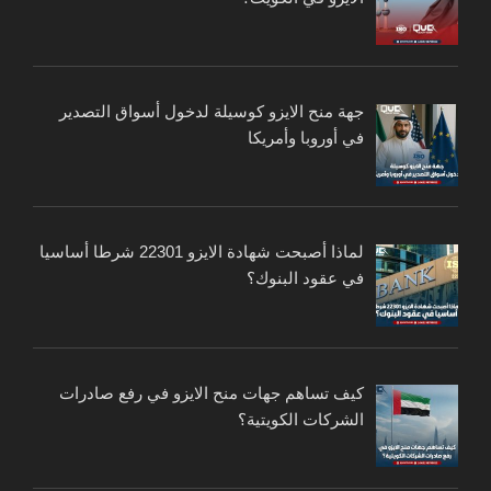
جهة منح الايزو كوسيلة لدخول أسواق التصدير
في أوروبا وأمريكا
لماذا أصبحت شهادة الايزو 22301 شرطا أساسيا
في عقود البنوك؟
كيف تساهم جهات منح الايزو في رفع صادرات
الشركات الكويتية؟