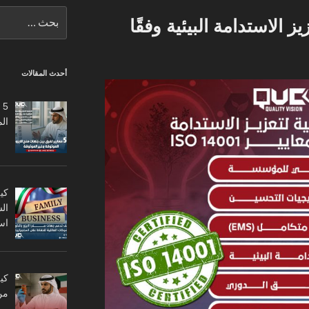
البحث
 الاستدامة البيئية وفقًا
عن:
أحدث المقالات
5
ال
كي
ال
اس
من