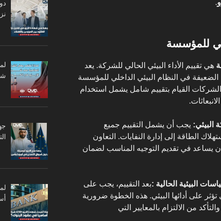
و
.
دو
نزا
لم
ة
هي تقييم الأداء البيئي الحالي للشركة. يعد
شر
اط الضعيفة في النظام البيئي الداخلي للمؤسسة
لشركات القيام بتقييم شامل يشمل استخدام
لانبعاثات.
 البيئي:
يجب أن يشمل التقييم جميع
جه
ستهلاك الطاقة إلى إدارة النفايات. التعاون
ال
 يساعد في تقديم التوجيه المناسب لضمان
سات البيئية الحالية :
بعد التقييم، يجب على
تؤثر على أدائها البيئي. هذه الخطوة ضرورية
أس
التأكد من الالتزام بالمعايير التي