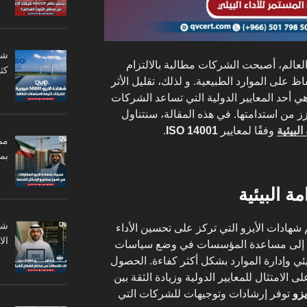
ه العالم، أصبحت الشركات مطالبة بالالتزام
كثي
اظ على الموارد الطبيعية. و لذلك، تقليل الأثر
ي أحد المعايير الدولية التي تساعد الشركات
ز من استدامتها. في هذه المقالة، سنتناول
لبيئية
وفقًا لمعايير
ISO 14001
.
مم
بم
ة البيئية
 شهادات الأيزو التي تركز على تحسين الأداء
ال
دة إلى مساعدة المؤسسات في وضع سياسات
لبيئي وإدارة الموارد بشكل أكثر كفاءة. الحصول
الامتثال للمعايير الدولية وزيادة الثقة بين
يزو
توفر إرشادات وتوجيهات للشركات التي