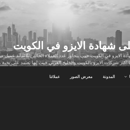
ى شهادة الايزو في الكويت
ة الايزو في الكويت حيث يتجاوز عدد العملاء الحالين ثلاثمائة عميل
ا اكبر شركات الايزو بالكويت والخليج العربي حيث انها تعتمد على نخبة 
ات
المدونة
معرض الصور
عملائنا