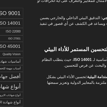
لامتثال للمعايير والتعرف على أية انحرافات أو
ISO 9001
جي:
التدقيق البيئي الداخلي والخارجي يضمن
ISO 14001
ويساعد في الكشف عن أي قصور في تنفيذ
ISO 22000
ISO 27001
ISO 45001
Quality Vision
أساسية لـ
ISO 14001
، حيث يتطلب النظام
أساسيات شهادة الا
 والبحث عن فرص للتحسين.
أسباب مهمة للحصو
أفضل جهات 
دامة البيئية:
تحسين الأداء البيئي بشكل
تزمة بالمعايير الدولية وتعزيز سمعتها
أنواع شهاد
أنواع شهادات الايزو
أنواع شهادة ال