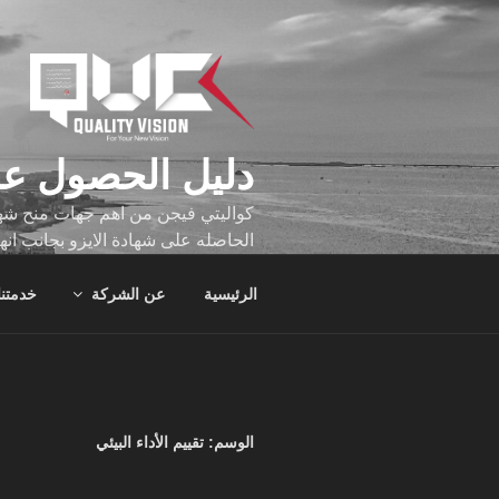
لتجاوز
لى
لمحتوى
دليل الحصول عل
كواليتي فيجن من اهم جهات منح شهاد
الحاصله على شهادة الايزو بجانب انه
تجاوز عدد ساعه عملهم الاف الساع
الرئيسية
عن الشركة
خدمتنا
الوسم:
تقييم الأداء البيئي