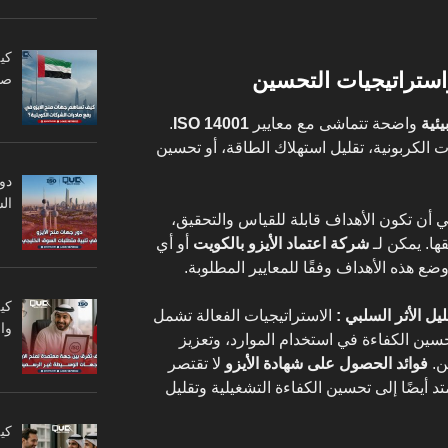
كي
صا
يئية
واضحة تتماشى مع معايير
ISO 14001
.
ت الكربونية، تقليل استهلاك الطاقة، أو تحسين
دو
ال
ي أن تكون الأهداف قابلة للقياس والتحقيق،
ها. يمكن لـ
شركة اعتماد الأيزو بالكويت
أو أي
ع هذه الأهداف وفقًا للمعايير المطلوبة.
كي
يل الأثر السلبي :
الاستراتيجيات الفعالة تشمل
وا
تحسين الكفاءة في استخدام الموارد، وتعزيز
ن.
فوائد الحصول على شهادة الأيزو
لا تقتصر
د أيضًا إلى تحسين الكفاءة التشغيلية وتقليل
كي