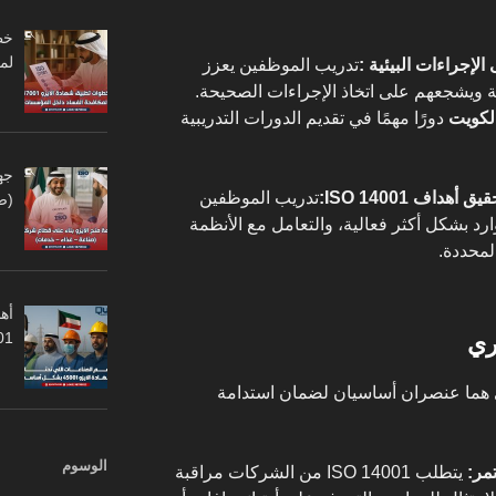
لم
لإجراءات البيئية :
تدريب الموظفين يعزز
يئية ويشجعهم على اتخاذ الإجراءات الصحيحة.
الكويت
دورًا مهمًا في تقديم الدورات التدريبية
جه
اف ISO 14001:
تدريب الموظفين
(ص
وارد بشكل أكثر فعالية، والتعامل مع الأنظمة
لمحددة.
أهم
45001
ي هما عنصران أساسيان لضمان استدامة
الوسوم
تمر:
يتطلب ISO 14001 من الشركات مراقبة