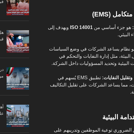
في
هو جزء أساسي من
ISO 14001
ويهدف إلى
هل
البيئي.
قبل
 نظام يساعد الشركات في وضع السياسات
ى البيئة، مثل إدارة النفايات والتحكم في
ت البيئية وتحديد المسؤوليات داخل الشركة.
در
من
تطبيق EMS يُسهم في
يات، مما يساعد الشركات على تقليل التكاليف
ة.
أه
عل
 الضروري توعية الموظفين وتدريبهم على