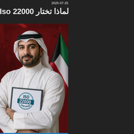
نُشر
2025-07-25
في
لماذا تختار Iso 22000 بسهولة؟