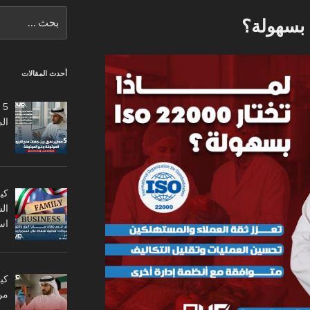
البحث
عن:
أحدث المقالات
5
ال
كي
ال
اس
من