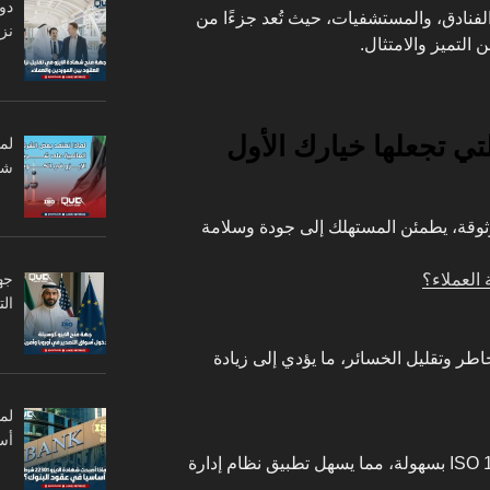
دو
لفنادق، والمستشفيات، حيث تُعد جزءًا من
نزا
التميز والامتثال.
لم
شر
وثوقة، يطمئن المستهلك إلى جودة وسلامة
جه
ال
اطر وتقليل الخسائر، ما يؤدي إلى زيادة
أس
يمكن دمجها مع ISO 9001 أو ISO 14001 بسهولة، مما يسهل تطبيق نظام إدارة