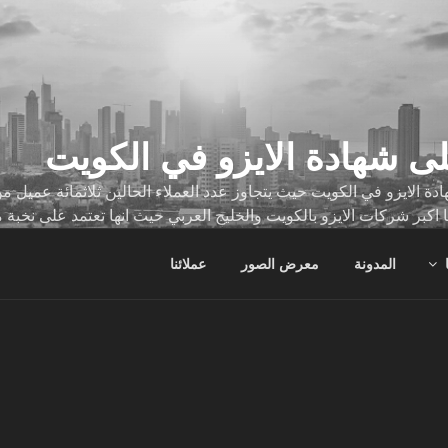
ى شهادة الايزو في الكويت
ة الايزو في الكويت حيث يتجاوز عدد العملاء الحالين ثلاثمائة عميل
ا اكبر شركات الايزو بالكويت والخليج العربي حيث انها تعتمد على نخبة 
ات
المدونة
معرض الصور
عملائنا