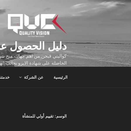
لتجاوز
لى
لمحتوى
دليل الحصول عل
كواليتي فيجن من اهم جهات منح شهاد
الحاصله على شهادة الايزو بجانب انه
تجاوز عدد ساعه عملهم الاف الساع
الرئيسية
عن الشركة
خدمتنا
الوسم:
تقييم أولي للمنشأة