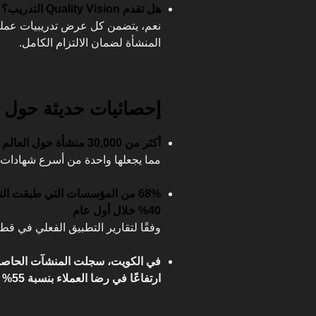
هل تقدم Quality Vision التدريب؟
نعم، يتضمن كل عرض تدريبيات عمل
المنشأة لضمان الالتزام الكامل.
إحصائيات حديثة حول ISO 22000
أكثر من 30,000 منشأة حول العالم تعتمد على ISO 22000
مما يجعلها واحدة من أسرع شهادات ال
68% من المؤسسات التي طبقت الن
40% خلال أول عام
وفقًا لتقارير التطبيق الفعلي في قطاع
ارتفاعًا في رضا العملاء بنسبة 55% بعد 6 أشهر فقط.