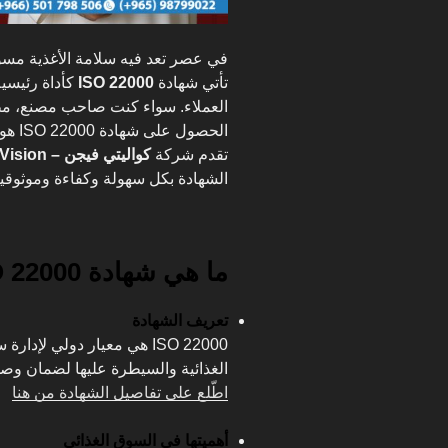
في عصر تعد فيه سلامة الأغذية مسؤو
تأتي شهادة
ISO 22000
كأداة رئيسي
العملاء. سواء كنت صاحب مصنع، مط
الحصو
تقدم شركة
كواليتي فيجن – Quality Vision
الشهادة بكل سهولة وكفاءة وموثوقية
ما هي شهادة ISO 22000؟
تعريف الشهادة
ISO 22000 هي معيار دولي لإ
الغذائية والسيطرة عليها لضمان وص
اطّلع على تفاصيل الشهادة من هنا
أهميتها في السوق الغذائي