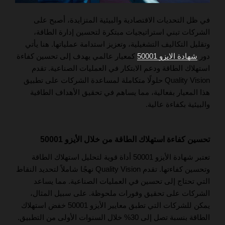
في ظل التحديات الاقتصادية والبيئية المتزايدة، أصبح على
الشركات تبني استراتيجيات مبتكرة لتحسين إدارة الطاقة،
وتقليل التكاليف التشغيلية، وتعزيز استدامة عملياتها. هنا يأتي
دور
شهادة الايزو 50001
كمعيار عالمي يهدف إلى تحسين كفاءة
استهلاك الطاقة ودعم الابتكار في العمليات الصناعية. تقدم
Quality Vision حلولًا متكاملة لمساعدة الشركات على تطبيق
هذا المعيار بفعالية، مما يساهم في تحقيق الأهداف الطاقية
والبيئية بكفاءة عالية.
تحسين كفاءة استهلاك الطاقة من خلال الأيزو 50001
تعتبر شهادة الأيزو 50001 أداة قوية لتحليل استهلاك الطاقة
وتحسين كفاءتها. تقدم Quality Vision نهجًا شاملاً لتحديد النقاط
التي تحتاج إلى تحسين في العمليات الصناعية. مما يساعد
الشركات على تحقيق وفورات ملحوظة. على سبيل المثال،
يمكن للشركات التي تطبق معايير الأيزو 50001 خفض استهلاك
الطاقة بنسبة تصل إلى 30% خلال السنوات الأولى من التطبيق.