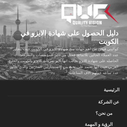
لتجاوز
لى
لمحتوى
دليل الحصول على شهادة الايزو في
الكويت
كواليتي فيجن من اهم جهات منح شهادة الايزو في الكويت حيث يتجاوز
عدد العملاء الحالين ثلاثمائة عميل من اكبر المؤسسات والشركات
الحاصله على شهادة الايزو بجانب انها اكبر شركات الايزو بالكويت والخليج
العربي حيث انها تعتمد على نخبة من الاستشاريين المدربين والذي تجاوز
عدد ساعه عملهم الاف الساعات
الرئيسية
عن الشركة
من نحن؟
الرؤية و المهمة