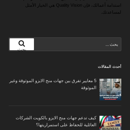
استدامة أعمالك، فإن Quality Vision هي الخيار الأمثل
لمساعدتك.
البحث
عن:
بحث
أحدث المقالات
5 معايير تفرق بين جهات منح الايزو الموثوقة وغير
الموثوقة
كيف تدعم جهات منح الايزو بالكويت الشركات
العائلية للحفاظ على استمراريتها؟