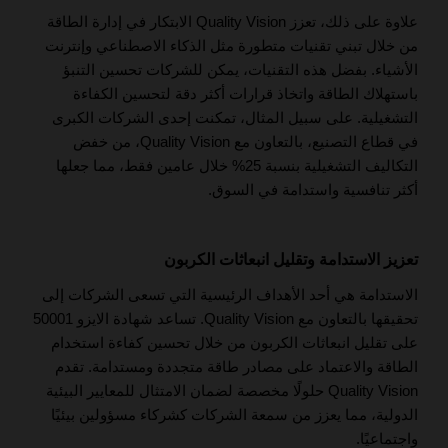
علاوة على ذلك، تعزز Quality Vision الابتكار في إدارة الطاقة
من خلال تبني تقنيات متطورة مثل الذكاء الاصطناعي وإنترنت
الأشياء. بفضل هذه التقنيات، يمكن للشركات تحسين التنبؤ
باستهلاك الطاقة واتخاذ قرارات أكثر دقة لتحسين الكفاءة
التشغيلية. على سبيل المثال، تمكنت إحدى الشركات الكبرى
في قطاع التصنيع، بالتعاون مع Quality Vision، من خفض
التكاليف التشغيلية بنسبة 25% خلال عامين فقط، مما جعلها
أكثر تنافسية واستدامة في السوق.
تعزيز الاستدامة وتقليل انبعاثات الكربون
الاستدامة هي أحد الأهداف الرئيسية التي تسعى الشركات إلى
تحقيقها بالتعاون مع Quality Vision. تساعد شهادة الايزو 50001
على تقليل انبعاثات الكربون من خلال تحسين كفاءة استخدام
الطاقة والاعتماد على مصادر طاقة متجددة ومستدامة. تقدم
Quality Vision حلولًا مخصصة لضمان الامتثال للمعايير البيئية
الدولية، مما يعزز من سمعة الشركات كشركاء مسؤولين بيئيًا
واجتماعيًا.