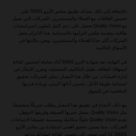
بالإضافة إلى ذلك، يساعد تطبيق معايير الأيزو 50001 على
تحسين العلاقات مع العملاء والمستثمرين. الشركات التي تعمل
مع Quality Vision تحصل على دعم كامل لتطوير استراتيجيات
طاقية متقدمة تعكس التزامها بالاستدامة. هذا الالتزام يجعل
الشركات أكثر جذبًا للعملاء والمستثمرين، ويعزز مكانتها في
الأسواق العالمية.
في النهاية، تعد شهادة الايزو 50001 أداة شاملة لتحسين كفاءة
استهلاك الطاقة، تقليل التكاليف التشغيلية، وتعزيز الابتكار في
إدارة العمليات. من خلال هذا المعيار، يمكن للشركات تحقيق
استدامة طويلة الأجل، تحسين أدائها البيئي، وزيادة قدرتها
التنافسية في السوق.
مع ذلك، النجاح في تطبيق هذا المعيار يتطلب شريكًا متخصصًا
مثل Quality Vision. بفضل خبرتها العميقة وفريقها المؤهل،
تقدم Quality Vision حلولًا متكاملة ومصممة خصيصًا لاحتياجات
الشركات. مما يضمن تحقيق أقصى استفادة من معايير الأيزو
50001. إذا كنت تسعى إلى تحسين كفاءة عملياتك ودعم