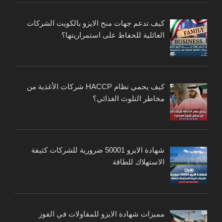
كيف تدعم جهات منح الايزو بالكويت الشركات
العائلية للحفاظ على استمراريتها؟
كيف يحمي نظام HACCP شركات الأغذية من
مخاطر التلوث الغذائي؟
شهادة الايزو 50001 ضرورية للشركات كثيفة
الاستهلاك للطاقة
مميزات شهادة الايزو للمقاولات في الفوز