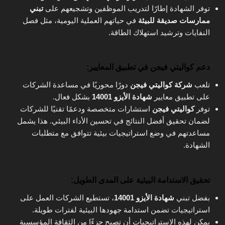
توفر الشهادة إطارًا لتدريب الموظفين وتشجيعهم على
تبني
ممارسات صديقة للبيئة
في حياتهم العملية اليومية، مثل فصل
النفايات وترشيد استهلاك الطاقة.
دعم كواليتي فيجن في تطبيق المعايير
:
تلعب
شركة كواليتي فيجن
دورًا محوريًا في مساعدة الشركات
على تطبيق معايير
شهادة الأيزو 14001
بشكل فعال.
توفر
كواليتي فيجن
استشارات متخصصة ودعمًا تقنيًا للشركات
لضمان تحقيق أفضل النتائج في تحسين الأداء البيئي. هذا يشمل
مساعدتهم في وضع استراتيجيات بيئية تتوافق مع متطلبات
الشهادة.
تحقيق الاستدامة البيئية على المدى الطويل
:
بفضل تبني
شهادة الأيزو 14001
، تستطيع الشركات العمل على
استراتيجيات تضمن استدامة جهودها البيئية لفترات طويلة.
يمكن لهذه الاستراتيجيات أن تصبح جزءًا من الثقافة المؤسسية