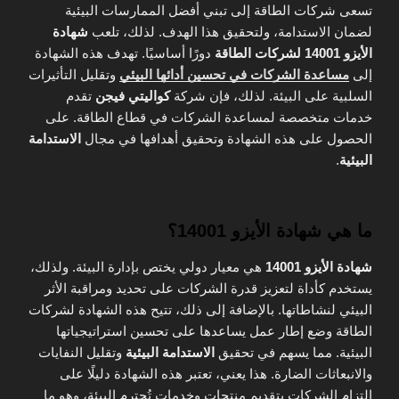
تسعى شركات الطاقة إلى تبني أفضل الممارسات البيئية
لضمان الاستدامة، ولتحقيق هذا الهدف. لذلك، تلعب
شهادة
الأيزو 14001 لشركات الطاقة
دورًا أساسيًا. تهدف هذه الشهادة
إلى
مساعدة الشركات في تحسين أدائها البيئي
وتقليل التأثيرات
السلبية على البيئة. لذلك، فإن شركة
كواليتي فيجن
تقدم
خدمات متخصصة لمساعدة الشركات في قطاع الطاقة. على
الحصول على هذه الشهادة وتحقيق أهدافها في مجال
الاستدامة
البيئية
.
ما هي شهادة الأيزو 14001؟
شهادة الأيزو 14001
هي معيار دولي يختص بإدارة البيئة. ولذلك،
يستخدم كأداة لتعزيز قدرة الشركات على تحديد ومراقبة الأثر
البيئي لنشاطاتها. بالإضافة إلى ذلك، تتيح هذه الشهادة لشركات
الطاقة وضع إطار عمل يساعدها على تحسين استراتيجياتها
البيئية. مما يسهم في تحقيق
الاستدامة البيئية
وتقليل النفايات
والانبعاثات الضارة. هذا يعني، تعتبر هذه الشهادة دليلًا على
التزام الشركات بتقديم منتجات وخدمات تُحترم البيئة، وهو ما