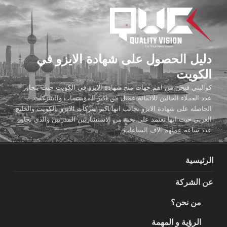
لتجاوز
لى
لمحتوى
دليل الحصول على شهادة الايزو في
الكويت
كواليتي فيجن من اهم جهات منح شهادة الايزو في الكويت حيث يتجاوز
عدد العملاء الحالين ثلاثمائة عميل من اكبر المؤسسات والشركات
الحاصله على شهادة الايزو بجانب انها اكبر شركات الايزو بالكويت والخليج
العربي حيث انها تعتمد على نخبة من الاستشاريين المدربين والذي تجاوز
عدد ساعه عملهم الاف الساعات
الرئيسية
عن الشركة
من نحن؟
الرؤية و المهمة