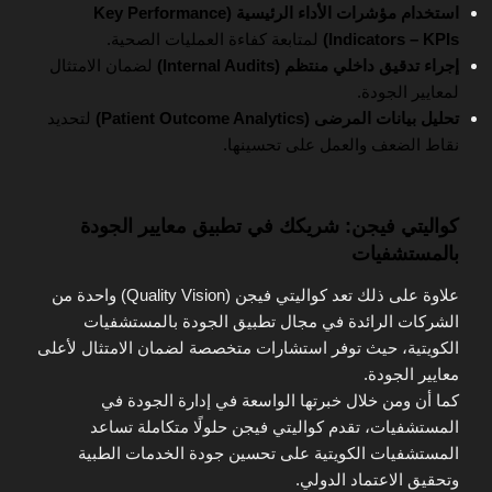
استخدام مؤشرات الأداء الرئيسية (Key Performance
Indicators – KPIs)
لمتابعة كفاءة العمليات الصحية.
إجراء تدقيق داخلي منتظم (Internal Audits)
لضمان الامتثال
لمعايير الجودة.
تحليل بيانات المرضى (Patient Outcome Analytics)
لتحديد
نقاط الضعف والعمل على تحسينها.
كواليتي فيجن: شريكك في تطبيق معايير الجودة
بالمستشفيات
علاوة على ذلك تعد كواليتي فيجن (Quality Vision) واحدة من
الشركات الرائدة في مجال تطبيق الجودة بالمستشفيات
الكويتية، حيث توفر استشارات متخصصة لضمان الامتثال لأعلى
معايير الجودة.
كما أن ومن خلال خبرتها الواسعة في إدارة الجودة في
المستشفيات، تقدم كواليتي فيجن حلولًا متكاملة تساعد
المستشفيات الكويتية على تحسين جودة الخدمات الطبية
وتحقيق الاعتماد الدولي.