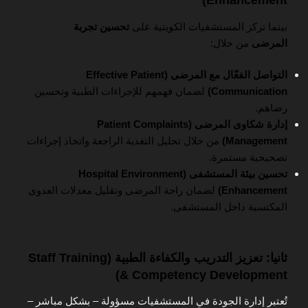
Enhancement)
بينما تركز المستشفيات الكويتية على
تحسين تجربة
المرضى
من خلال:
التواصل الفعّال مع المرضى (Effective Patient
Communication)
لضمان فهمهم للإجراءات الطبية وتحسين
رضاهم.
إدارة شكاوى المرضى (Patient Complaints
Management)
من خلال تحليل التغذية الراجعة واتخاذ إجراءات
تصحيحية مستمرة.
تحسين بيئة المستشفى (Hospital Environment
Enhancement)
لضمان راحة المرضى وتقليل معدلات العدوى
المكتسبة داخل المستشفى.
ثانيا: تعزيز التدريب والكفاءة الطبية (Staff Training
& Competency Development)
تُعتبر إدارة الجودة في المستشفيات مسؤولة – بشكل مباشر –