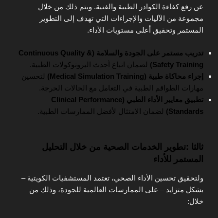
عن رفع كفاءة الكوادر الطبية والفنية. ويتم ذلك من خلال
مجموعة من الآليات والإجراءات التي تهدف إلى التطوير
المستمر وتحقيق أعلى مستويات الأداء.
تدريب مستمر على الجودة والسلامة (Continuous Quality &
Safety Training)
لضمان اتباع أحدث البروتوكولات الطبية.
إجراء محاكاة طبية (Medical Simulation Training)
لتحسين
مهارات الطواقم الطبية في التعامل مع الحالات الحرجة.
تطبيق معايير الأداء الطبي (Clinical Performance
Standards)
لضمان الامتثال لأفضل الممارسات الطبية.
ثالثا :تطوير الخدمات الصحية من خلال التحليل
المستمر للأداء
ولتحقيق تحسين الأداء الصحي، تعتمد المستشفيات الكويتية –
بشكل متزايد – على الممارسات العالمية للجودة، وذلك من
خلال: