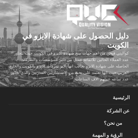
لتجاوز
لى
لمحتوى
دليل الحصول على شهادة الايزو في
الكويت
كواليتي فيجن من اهم جهات منح شهادة الايزو في الكويت حيث يتجاوز
عدد العملاء الحالين ثلاثمائة عميل من اكبر المؤسسات والشركات
الحاصله على شهادة الايزو بجانب انها اكبر شركات الايزو بالكويت والخليج
العربي حيث انها تعتمد على نخبة من الاستشاريين المدربين والذي تجاوز
عدد ساعه عملهم الاف الساعات
الرئيسية
عن الشركة
من نحن؟
الرؤية و المهمة