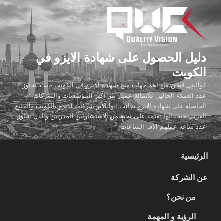
لتجاوز
لى
لمحتوى
دليل الحصول على شهادة الايزو في
الكويت
كواليتي فيجن من اهم جهات منح شهادة الايزو في الكويت حيث يتجاوز
عدد العملاء الحالين ثلاثمائة عميل من اكبر المؤسسات والشركات
الحاصله على شهادة الايزو بجانب انها اكبر شركات الايزو بالكويت والخليج
العربي حيث انها تعتمد على نخبة من الاستشاريين المدربين والذي تجاوز
عدد ساعه عملهم الاف الساعات
الرئيسية
عن الشركة
من نحن؟
الرؤية و المهمة