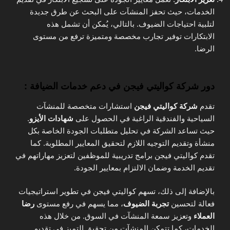
الخدمات، حيث تحفز المنشآت على البحث عن طرق جديدة
لتلبية احتياجات الضيوف. بالتالي، يُمكن أن تشمل هذه
الابتكارات توفير تجارب مخصصة ومتميزة ترفع من مستوى
الرضا.
دور شركة كواليتي فيجن في دعم خدمات الضيافة :
تقدم
شركة كواليتي فيجن
استشارات متخصصة للمنشآت
السياحية والفندقية الراغبة في الحصول على
شهادات الأيزو
.
حيث تساعد الشركة في تحليل متطلبات الجودة الخاصة بكل
منشأة وتقديم التوجيه اللازم لتحقيق المعايير المطلوبة. كما
تقدم كواليتي فيجن برامج تدريبية للموظفين لتعزيز مهاراتهم في
تقديم الخدمة وضمان الالتزام بمعايير الجودة.
بالإضافة إلى ذلك، تسهم كواليتي فيجن في تطوير استراتيجيات
فعالة لتحسين
تجربة الضيوف
، مما يسهم في رفع مستوى
رضا
العملاء
وتعزيز سمعة المنشآت في السوق. من خلال هذه
الخدمات، كما تتمكن المنشآت من تحقيق التميز في تقديم