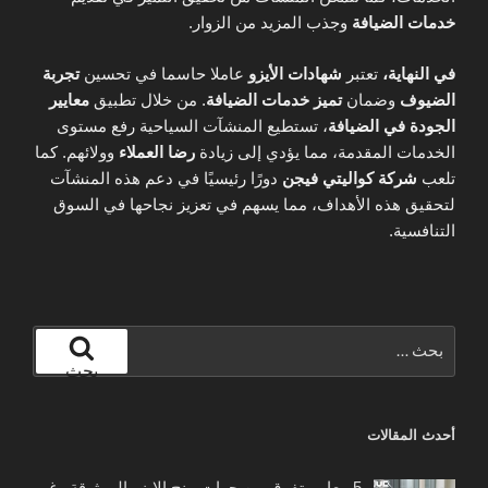
خدمات الضيافة
وجذب المزيد من الزوار.
في النهاية،
تعتبر
شهادات الأيزو
عاملا حاسما في تحسين
تجربة
الضيوف
وضمان
تميز خدمات الضيافة
. من خلال تطبيق
معايير
الجودة في الضيافة
، تستطيع المنشآت السياحية رفع مستوى
الخدمات المقدمة، مما يؤدي إلى زيادة
رضا العملاء
وولائهم. كما
تلعب
شركة كواليتي فيجن
دورًا رئيسيًا في دعم هذه المنشآت
لتحقيق هذه الأهداف، مما يسهم في تعزيز نجاحها في السوق
التنافسية.
البحث
عن:
بحث
أحدث المقالات
5 معايير تفرق بين جهات منح الايزو الموثوقة وغير