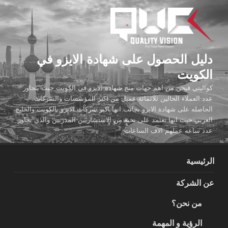
لتجاوز
لى
لمحتوى
دليل الحصول على شهادة الايزو في
الكويت
كواليتي فيجن من اهم جهات منح شهادة الايزو في الكويت حيث يتجاوز
عدد العملاء الحالين ثلاثمائة عميل من اكبر المؤسسات والشركات
الحاصله على شهادة الايزو بجانب انها اكبر شركات الايزو بالكويت والخليج
العربي حيث انها تعتمد على نخبة من الاستشاريين المدربين والذي تجاوز
عدد ساعه عملهم الاف الساعات
الرئيسية
عن الشركة
من نحن؟
الرؤية و المهمة