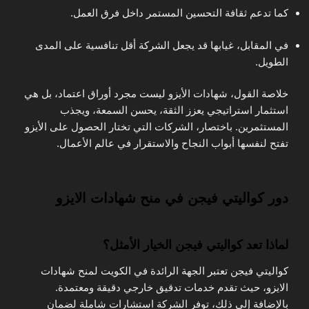
كما تدعم ثقافة التحسين المستمر داخل فرق العمل.
في المقابل، غيابها قد يجعل الشركة أقل تنافسية على المدى
الطويل.
خلاصة القول، شهادات الأيزو ليست مجرد أوراق اعتماد، بل هي
استثمار استراتيجي يعزز الثقة، يحسن السمعة، ويجذب
المستثمرين. باختصار، الشركات التي تختار الحصول على الأيزو
تفتح لنفسها أبواب النجاح والاستقرار في عالم الأعمال.
دور كواليتي فيجن في منح شهادات الايزو
لماذا تعد كواليتي فيجن الخيار الأمثل؟
كواليتي فيجن تعتبر الجهة الرائدة في الكويت لمنح شهادات
الايزو، حيث تقدم خدمات تدقيق خارجي دقيقة ومعتمدة.
بالإضافة إلى ذلك، توفر الشركة استشارات شاملة لضمان