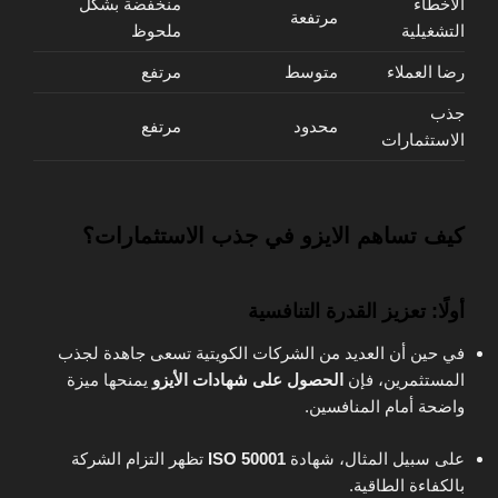
الأخطاء
منخفضة بشكل
مرتفعة
التشغيلية
ملحوظ
رضا العملاء
متوسط
مرتفع
جذب
محدود
مرتفع
الاستثمارات
كيف تساهم الايزو في جذب الاستثمارات؟
أولًا: تعزيز القدرة التنافسية
في حين أن العديد من الشركات الكويتية تسعى جاهدة لجذب
المستثمرين، فإن
الحصول على شهادات الأيزو
يمنحها ميزة
واضحة أمام المنافسين.
على سبيل المثال، شهادة
ISO 50001
تظهر التزام الشركة
بالكفاءة الطاقية.