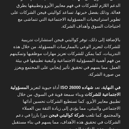
الدعم اللازم للشركات في فهم معايير الأيزو وتطبيقها بطرق
فعالة. وذلك بفضل خبرتها، تساعد كواليتي فيجن الشركات على
تطوير استراتيجيات المسؤولية الاجتماعية التي تتماشى مع
احتياجات السوق وأهداف الشركة.
بالإضافة إلى ذلك، توفر كواليتي فيجن استشارات تدريبية
للشركات لتعزيز الوعي بالممارسات المسؤولة. من خلال هذه
التدريبات، كما يمكن للشركات تعزيز مهارات موظفيها وتمكينهم
من فهم أهمية المسؤولية الاجتماعية وكيفية تطبيقها في بيئة
العمل. مما يسهم في تحقيق تأثير إيجابي على المجتمع ويعزز
من صورة الشركة.
في النهاية،
تعد
شهاده ISO 26000
أداة حيوية لتعزيز
المسؤولية
الاجتماعية للشركات
وبناء سمعة قوية في السوق. من خلال
تطبيق معايير الأيزو، كما تستطيع الشركات تحسين أدائها
الاجتماعي والبيئي، مما يؤدي إلى زيادة الثقة بين العملاء
والمجتمع. كما تلعب
شركة كواليتي فيجن
دورا بارزا في دعم
الشركات في تحقيق هذه الأهداف، مما يسهم في بناء مستقبل
مستدام يحقق الفائدة للجميع.