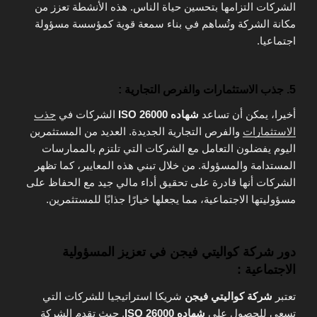
الشركات التزامها بتحسين حياة الناس. هذه الأنشطة تعزز من
مكانة الشركة وتُساهم في بناء سمعة قوية كمؤسسة مسؤولة
اجتماعيا.
5. جذب الاستثمارات والفرص التجارية :
أخيرا، يمكن أن تساعد
شهاده ISO 26000
الشركات في
جذب
الاستثمارات
والفرص التجارية الجديدة. العديد من المستثمرين
اليوم يفضلون التعامل مع الشركات التي تلتزم بالممارسات
المستدامة والمسؤولة. من خلال تبني هذه المعايير، كما تظهر
الشركات أنها قادرة على تحقيق أداء مالي جيد مع الحفاظ على
مسؤوليتها الاجتماعية، مما يجعلها خيارًا جذابًا للمستثمرين.
دور شركة كواليتي فيجن في تعزيز المسؤولية
الاجتماعية :
تعتبر
شركة كواليتي فيجن
شريكا استراتيجيا للشركات التي
تسعى للحصول على
شهاده ISO 26000
. حيث تقدم الشركة