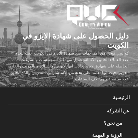
لتجاوز
لى
لمحتوى
دليل الحصول على شهادة الايزو في
الكويت
كواليتي فيجن من اهم جهات منح شهادة الايزو في الكويت حيث يتجاوز
عدد العملاء الحالين ثلاثمائة عميل من اكبر المؤسسات والشركات
الحاصله على شهادة الايزو بجانب انها اكبر شركات الايزو بالكويت والخليج
العربي حيث انها تعتمد على نخبة من الاستشاريين المدربين والذي تجاوز
عدد ساعه عملهم الاف الساعات
الرئيسية
عن الشركة
من نحن؟
الرؤية و المهمة