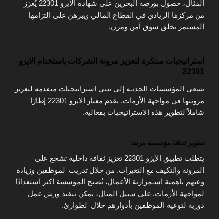
المثال، حصول بورصة البحرين على شهادة الأيزو 22301 يُعزز
من مركزها الريادي في القطاع المالي ويبرهن على التزامها
المستمر بخلق سوق آمن ومرن.
استراتيجيات مبتكرة لتعزيز مرونة الشركات باستخدام الايزو
22301
تسعى المؤسسات الحديثة إلى تبني استراتيجيات متقدمة لتعزيز
مرونتها في مواجهة الأزمات. يقدم معيار الايزو 22301 إطارًا
شاملاً لتطوير هذه الاستراتيجيات بفعالية.
تطوير ثقافة مؤسسية مرنة:
يتطلب تطبيق الايزو 22301 تعزيز ثقافة داخلية تشجع على
المرونة والتكيف مع التغيرات. من خلال تدريب الموظفين وزيادة
وعيهم بأهمية استمرارية الأعمال، تُصبح المؤسسة أكثر استعدادًا
لمواجهة الأزمات. على سبيل المثال، يمكن تنفيذ ورش عمل
دورية لتوعية الموظفين بأدوارهم خلال الطوارئ.