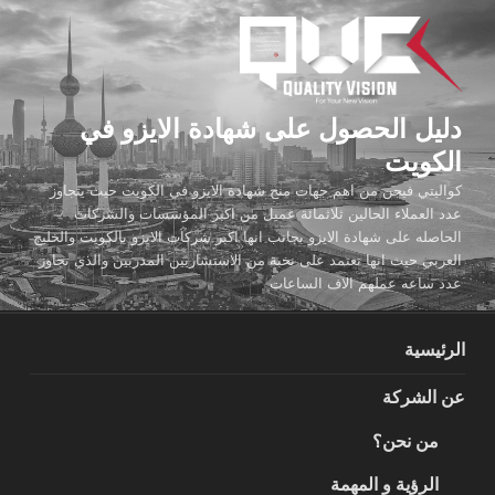
لتجاوز
لى
لمحتوى
دليل الحصول على شهادة الايزو في
الكويت
كواليتي فيجن من اهم جهات منح شهادة الايزو في الكويت حيث يتجاوز
عدد العملاء الحالين ثلاثمائة عميل من اكبر المؤسسات والشركات
الحاصله على شهادة الايزو بجانب انها اكبر شركات الايزو بالكويت والخليج
العربي حيث انها تعتمد على نخبة من الاستشاريين المدربين والذي تجاوز
عدد ساعه عملهم الاف الساعات
الرئيسية
عن الشركة
من نحن؟
الرؤية و المهمة