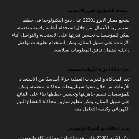
استخدام التكنولوجيا لتعزيز الاستجابة:
يشجع معيار الايزو 22301 على دمج التكنولوجيا في خطط
استمرارية الأعمال. من خلال استخدام أنظمة رقمية متقدمة،
يمكن للمؤسسات تحسين قدرتها على الاستجابة والتواصل أثناء
الأزمات. على سبيل المثال، يمكن استخدام تطبيقات تواصل
داخلية لضمان تدفق المعلومات بسلاسة.
إجراء محاكاة دورية للأزمات المحتملة:
تعد المحاكاة والتدريبات العملية جزءًا أساسيًا من الاستعداد
للأزمات. من خلال تنفيذ سيناريوهات محاكاة منتظمة، يمكن
للمؤسسات تقييم جاهزيتها وتحسين خططها بناءً على النتائج.
على سبيل المثال، يمكن تنظيم تمارين محاكاة لانقطاع التيار
الكهربائي وكيفية التعامل معه.
تعزيز العلاقات مع الشركاء والموردين:
يركز الايزو 22301 على أهمية التعاون مع الشركاء والموردين