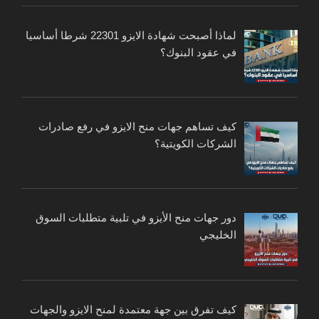
لماذا أصبحت شهادة الايزو 22301 شرطا أساسيا
في عقود البنوك؟
كيف تساهم جهات منح الايزو في رفع صادرات
الشركات الكويتية؟
دور جهات منح الأيزو في تلبية متطلبات السوق
الخليجي
كيف تفرق بين جهة معتمدة لمنح الايزو والجهات