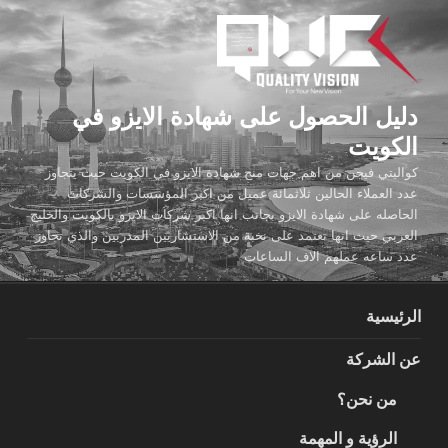
لتجاوز
لى
لمحتوى
دليل الحصول على شهادة الايزو في
الكويت
كواليتي فيجن من اهم جهات منح شهادة الايزو في الكويت حيث يتجاوز
عدد العملاء الحالين ثلاثمائة عميل من اكبر المؤسسات والشركات
الحاصله على شهادة الايزو بجانب انها اكبر شركات الايزو بالكويت والخليج
العربي حيث انها تعتمد على نخبة من الاستشاريين المدربين والذي تجاوز
عدد ساعه عملهم الاف الساعات
الرئيسية
عن الشركة
من نحن؟
الرؤية و المهمة