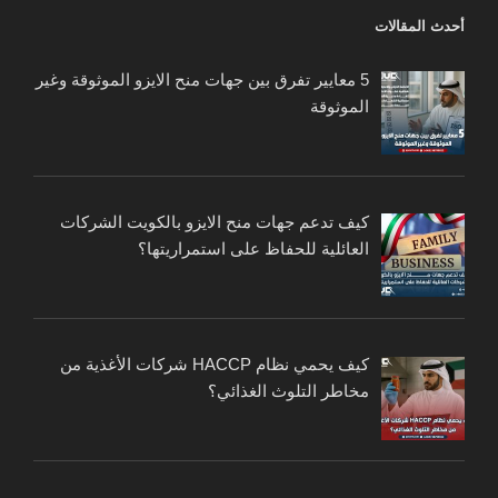
أحدث المقالات
5 معايير تفرق بين جهات منح الايزو الموثوقة وغير
الموثوقة
كيف تدعم جهات منح الايزو بالكويت الشركات
العائلية للحفاظ على استمراريتها؟
كيف يحمي نظام HACCP شركات الأغذية من
مخاطر التلوث الغذائي؟