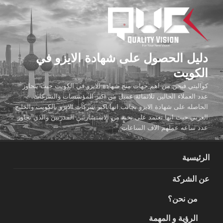
لتجاوز
لى
لمحتوى
دليل الحصول على شهادة الايزو في
الكويت
كواليتي فيجن من اهم جهات منح شهادة الايزو في الكويت حيث يتجاوز
عدد العملاء الحالين ثلاثمائة عميل من اكبر المؤسسات والشركات
الحاصله على شهادة الايزو بجانب انها اكبر شركات الايزو بالكويت والخليج
العربي حيث انها تعتمد على نخبة من الاستشاريين المدربين والذي تجاوز
عدد ساعه عملهم الاف الساعات
الرئيسية
عن الشركة
من نحن؟
الرؤية و المهمة