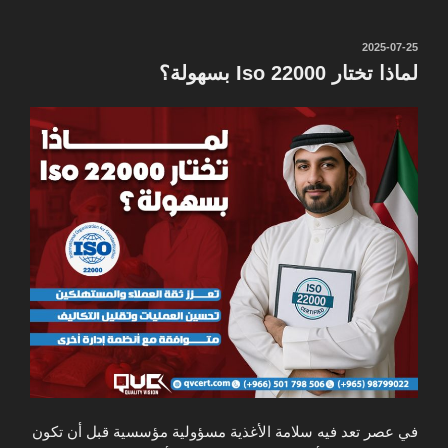
نُشر
2025-07-25
في
لماذا تختار Iso 22000 بسهولة؟
في عصر تعد فيه سلامة الأغذية مسؤولية مؤسسية قبل أن تكون