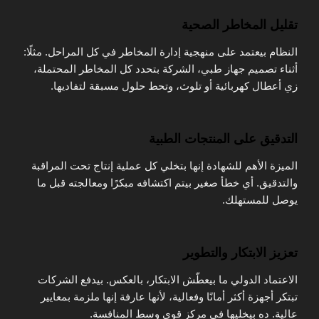
تقليل المخاطر الصحية
النظام بيعتمد على منهجية إدارة المخاطر في كل المراحل. مثلًا:
أثناء تصميم جهاز طبي، الشركة بتحدد كل المخاطر المحتملة،
زي أعطال كهربائية أو تلوث، وتحط حلول مسبقة لتفاديها.
التدقيق على المنتجات الطبية
الميزة الأهم للشهادة إنها بتخلي كل عملية إنتاج تحت المراقبة
والتدقيق. أي خطأ صغير بيتم اكتشافه مبكرًا ومعالجته قبل ما
يوصل للمستهلك.
تعزيز الابتكار والتطوير
الاعتماد الدولي ما بيعطّش الابتكار، بالعكس. بيدفع الشركات
تبتكر أجهزة أكثر أمانًا وفعالية، لأنها عارفة إنها ملزمة بمعايير
عالية. ده بيخليها في مركز قوي وسط المنافسة.