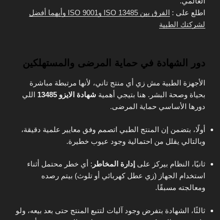
العالمي.
اطلع على :
الفرق بين ISO 13485 وISO 9001 وأيهما أفضل
لشركتك الطبية
دور الشهادة في حماية المرضى والمستهلكين
الأجهزة الطبية مش زي أي منتج تاني، لأنها مرتبطة مباشرة
بحياة وصحة البشر. هنا بتيجي أهمية
شهادة الايزو 13485
اللي
دورها الأساسي حماية المرضى.
أولًا، بتضمن إن المنتج الطبي اتصمم وفق معايير علمية دقيقة،
وبالتالي يقلل من احتمالية وجود عيوب خطيرة.
ثانيًا، النظام بيركز على
إدارة المخاطر
: أي خطر محتمل أثناء
استخدام الجهاز (زي عطل كهربائي أو تلوث) بيتم رصده
ومعالجته مسبقًا.
ثالثًا، الشهادة بتفرض وجود آليات لتتبع المنتج حتى بعد بيعه، ولو