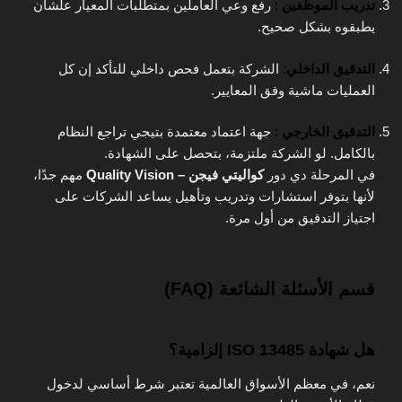
تدريب الموظفين
:
رفع وعي العاملين بمتطلبات المعيار علشان
يطبقوه بشكل صحيح.
التدقيق الداخلي
:
الشركة بتعمل فحص داخلي للتأكد إن كل
العمليات ماشية وفق المعايير.
التدقيق الخارجي
:
جهة اعتماد معتمدة بتيجي تراجع النظام
بالكامل. لو الشركة ملتزمة، بتحصل على الشهادة.
في المرحلة دي دور
كواليتي فيجن – Quality Vision
مهم جدًا،
لأنها بتوفر استشارات وتدريب وتأهيل يساعد الشركات على
اجتياز التدقيق من أول مرة.
قسم الأسئلة الشائعة (FAQ)
هل شهادة ISO 13485 إلزامية؟
نعم، في معظم الأسواق العالمية تعتبر شرط أساسي لدخول