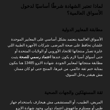
لماذا تعتبر الشهادة شرطًا أساسيًا لدخول
الأسواق العالمية؟
مطابقة المعايير الدولية
الأسواق العالمية بتعتمد بشكل أساسي على المعايير الموحدة
علشان تحافظ على صحة المرضى. شركات الأجهزة الطبية اللي
عايزة تصدّر منتجاتها للاتحاد الأوروبي أو الولايات المتحدة أو
حتى أسواق آسيا لازم يكون عندها
اعتماد رسمي للصحة
يثبت
مطابقة منتجاتها لمعايير الجودة. شهادة الايزو 13485 هنا بتكون
بمثابة ختم ثقة عالمي. من غيرها، المنتج حتى لو كان ممتاز،
مش هيقدر يدخل السوق.
ثقة المستهلكين والجهات الصحية
المريض، الطبيب، أو المستشفى مش هيجازف باستخدام جهاز
طبي أو مستلزم ماعهوش اعتماد دولي. وجود شهادة الايزو