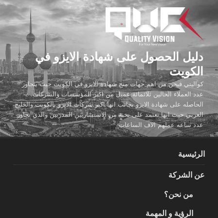
لتجاوز
لى
لمحتوى
دليل الحصول على شهادة الايزو في
الكويت
كواليتي فيجن من اهم جهات منح شهادة الايزو في الكويت حيث يتجاوز
عدد العملاء الحالين ثلاثمائة عميل من اكبر المؤسسات والشركات
الحاصله على شهادة الايزو بجانب انها اكبر شركات الايزو بالكويت والخليج
العربي حيث انها تعتمد على نخبة من الاستشاريين المدربين والذي تجاوز
عدد ساعه عملهم الاف الساعات
الرئيسية
عن الشركة
من نحن؟
الرؤية و المهمة