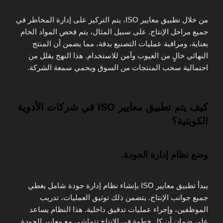
من خلال تطبيق معايير ISO، يتم التركيز على إدارة المخاطر في
جميع مراحل الإنتاج. على سبيل المثال، يتم فحص المواد الخام
بعناية، ومراقبة عمليات التصنيع بدقة، مما يضمن أن المنتج
النهائي خالٍ من العيوب وآمن للاستخدام. هذا النهج يقلل من
احتمالية سحب المنتجات من السوق ويحمي سمعة الشركة.
كيف يتم تطبيق معايير ISO في شركات الأدوية
الكويتية؟
وضع نظام إدارة الجودة.
يبدأ تطبيق معايير ISO بإنشاء نظام إدارة جودة شامل يغطي
جميع جوانب الإنتاج. يتضمن ذلك توثيق العمليات، تدريب
الموظفين، وإجراء عمليات تدقيق داخلية. هذا النظام يساعد
على ضمان أن كل خطوة في الإنتاج تتماشى مع معايير الجودة