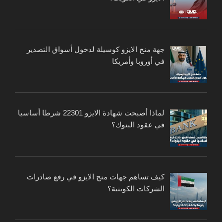
جهة منح الايزو كوسيلة لدخول أسواق التصدير
في أوروبا وأمريكا
لماذا أصبحت شهادة الايزو 22301 شرطا أساسيا
في عقود البنوك؟
كيف تساهم جهات منح الايزو في رفع صادرات
الشركات الكويتية؟