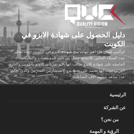
لتجاوز
لى
لمحتوى
دليل الحصول على شهادة الايزو في
الكويت
كواليتي فيجن من اهم جهات منح شهادة الايزو في الكويت حيث يتجاوز
عدد العملاء الحالين ثلاثمائة عميل من اكبر المؤسسات والشركات
الحاصله على شهادة الايزو بجانب انها اكبر شركات الايزو بالكويت والخليج
العربي حيث انها تعتمد على نخبة من الاستشاريين المدربين والذي تجاوز
عدد ساعه عملهم الاف الساعات
الرئيسية
عن الشركة
من نحن؟
الرؤية و المهمة