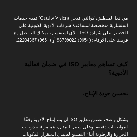
من هذا المنطلق، كوالتي فيجن (Quality Vision) تقدم خدمات
استشارية متخصصة لمساعدة شركات الأدوية الكويتية على
الحصول على شهادة ISO. ولأي استفسار، يمكنك التواصل مع
فريقنا على الأرقام: (+965) 98799022 أو (+965) 22204367.
كيف تساهم معايير ISO في ضمان فعالية
الأدوية؟
تحسين جودة الإنتاج.
بشكل واضح، تضمن معايير ISO أن يتم إنتاج الأدوية وفقًا
لمواصفات دقيقة. وعلى سبيل المثال، يتم مراقبة درجات
الحرارة والرطوبة أثناء التصنيع لضمان استقرار المكونات