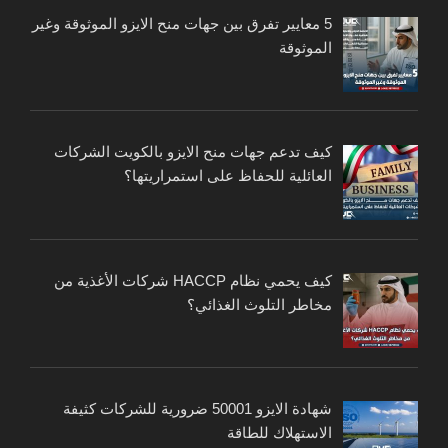
5 معايير تفرق بين جهات منح الايزو الموثوقة وغير
الموثوقة
كيف تدعم جهات منح الايزو بالكويت الشركات
العائلية للحفاظ على استمراريتها؟
كيف يحمي نظام HACCP شركات الأغذية من
مخاطر التلوث الغذائي؟
شهادة الايزو 50001 ضرورية للشركات كثيفة
الاستهلاك للطاقة