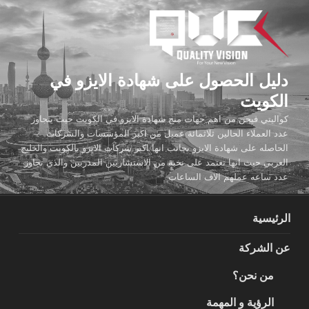
لتجاوز
لى
لمحتوى
دليل الحصول على شهادة الايزو في
الكويت
كواليتي فيجن من اهم جهات منح شهادة الايزو في الكويت حيث يتجاوز
عدد العملاء الحالين ثلاثمائة عميل من اكبر المؤسسات والشركات
الحاصله على شهادة الايزو بجانب انها اكبر شركات الايزو بالكويت والخليج
العربي حيث انها تعتمد على نخبة من الاستشاريين المدربين والذي تجاوز
عدد ساعه عملهم الاف الساعات
الرئيسية
عن الشركة
من نحن؟
الرؤية و المهمة