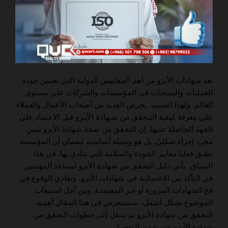
تعد شهادات الأيزو من أهم المقاييس الدولية التي تضمن جودة
العمليات والمنتجات في المؤسسات والشركات على مستوى
العالم. ولهذا السبب، يحرص العديد من أصحاب الأعمال والعملاء
على معرفة كيفية التـحقق من شـهادة الأيـزو قبل الاعتماد على
الجهة الحاصلة عليها. إن التحقق من صحة شهادة الأيزو ليس
مجرد إجراء شكليّ. بل هو وسيلة أساسية لضمان أن المؤسسة
تطبق فعليا معايير الجودة والسلامة التي تنادي بها. في هذا
السياق، يأتي دليل التحقق من شهادة الأيزو ليساعد المهتمين
في التأكد من الاعتمادية في شهادات الأيزو، وتفادي الوقوع في
فخ الشهادات المزورة أو غير المعتمدة. ومن أجل استيعاب
الموضوع بشكل أشمل، سنستعرض في هذا المقال أهمية
التحقق من شهادة الأيزو ثم ننتقل إلى خطوات التحقق من
شهادة الأيزو بشيء من التفصيل.