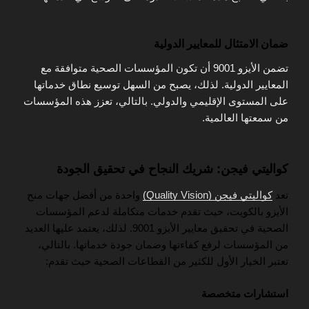
ضمان الامتثال للمعايير الدولية
تضمن الأيزو 9001 أن تكون المؤسسات الصحية متوافقة مع
المعايير الدولية. لذلك، يصبح من السهل توسيع نطاق خدماتها
على المستوى الإقليمي والدولي. بالتالي، تعزز هذه المؤسسات
من سمعتها العالمية.
كواليتي فيجن: شريك النجاح في تحقيق الجودة
تعد
كواليتي فيجن (Quality Vision)
واحدة من أفضل جهات منح
الأيزو بالكويت، حيث تقدم خدمات متكاملة لدعم المؤسسات
الصحية في تحقيق معايير الأيزو 9001. لذلك، يعتمد عليها العديد
من المؤسسات لرفع كفاءتها وضمان جودة خدماتها. بالتالي،
تعتبر الخيار الأول للكثير من القطاعات الصحية حيث تقدم:
استشارات متخصصة