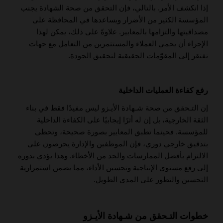
إذا انكشف الأمر. بالتالي، فإن التحقق من صحة الشهادة يجنب
المؤسسة الكثير من الأضرار ويساعدها في المحافظة على
مصداقيتها والتزامها بالمعايير. علاوةً على ذلك، يمكن لهذا
الإجراء أن يحمي العملاء والمستثمرين من التعامل مع جهات
تفتقر إلى المقوّمات الحقيقية لتحقيق الجودة.
رفع كفاءة العمليات الداخلية
إن التـحقق من صحة شـهادة الأيـزو ليس مفيدًا فقط في بناء
الثقة الخارجية، بل إن له أثرًا إيجابيًا على الكفاءة الداخلية
للمؤسسة. فحينما تطبق المعايير بصورة صحيحة، وتحظى
بتدقيق خارجي دوري، فإن الموظفين والإدارة يحرصون على
الالتزام بأفضل الممارسات والحد من الأخطاء. وهذا يؤدي بدوره
إلى رفع مستوى الإنتاجية وتحسين الأداء، مما يضمن استمرارية
التحسين والتطور على المدى الطويل.
خطوات التـحقق من شـهادة الأيـزو