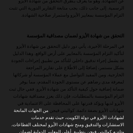
عن الشهادة. وهو ما يعرف بـطرق التحقق من شهادة الأيزو
الرسمية. إلى جانب ذلك، يجب متابعة التقارير الدورية التي تثبت
التزام المؤسسة بمعايير الأيزو واستمرار صلاحية الشهادة.
التحقق من شهادة الأيزو لضمان مصداقية المؤسسة
في المرحلة الأخيرة، يأتي دور دليل التحقق من شهادة الأيزو
لتأكيد التزام المؤسسة بالمعايير على أرض الواقع. وهذا الدليل
قد يشمل إجراء تدقيق داخلي للتأكد من تطبيق إجراءات الجودة
بشكل مستمر، إضافةً إلى الاطّلاع على تقارير المراجعة
الخارجية. ومن المفيد التواصل مع عملاء المؤسسة أو شركائها
لمعرفة مدى رضاهم عن مستوى الجودة المقدم، مما يوفر
ضمانة إضافية حول كيفية التأكد من شهادة الأيزو. ففي حال ثبت
التزام المؤسسة بالمتطلبات، فإن ذلك يعزز مصداقية شهادات
الأيزو لديها ويؤكد قدرتها على المحافظة على الاعتمادية في
شهادات الأيزو بصفة دائمة. كواليتي فيجن
من الجهات المانحة
لشهادات الأيزو في دولة الكويت، حيث تقدم خدمات
الاستشارات والتدقيق ومنح شهادات الأيزو لمختلف القطاعات.
وتلتزم كواليتي فيجن بتطبيق أعلى المعايير الدولية لضمان