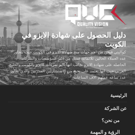
لتجاوز
لى
لمحتوى
دليل الحصول على شهادة الايزو في
الكويت
كواليتي فيجن من اهم جهات منح شهادة الايزو في الكويت حيث يتجاوز
عدد العملاء الحالين ثلاثمائة عميل من اكبر المؤسسات والشركات
الحاصله على شهادة الايزو بجانب انها اكبر شركات الايزو بالكويت والخليج
العربي حيث انها تعتمد على نخبة من الاستشاريين المدربين والذي تجاوز
عدد ساعه عملهم الاف الساعات
الرئيسية
عن الشركة
من نحن؟
الرؤية و المهمة