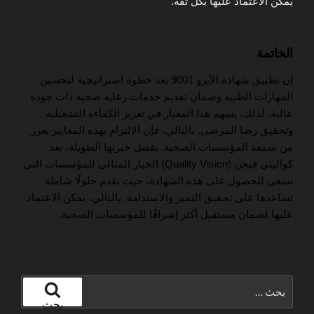
يمكن الاعتماد عليها بكل ثقة.
الخاتمة
إن تطبيق شهادة الأيزو 9001 يعد خطوة استراتيجية لتحسين
المهارات الطبية وضمان تقديم خدمات رعاية صحية ذات جودة
عالية. لذلك، يسهم هذا المعيار في تعزيز الكفاءة التشغيلية
وتحقيق رضا المرضى. بالتالي، فإن الالتزام بهذه المعايير يعزز
من سمعة المؤسسات الصحية. بفضل خبرتها الطويلة، تعد
كواليتي فيجن (Quality Vision) الخيار المثالي للمؤسسات التي
تسعى للحصول على هذه الشهادة، حيث تقدم حلولًا شاملة
تساعدها على تحقيق التميز والاستدامة. بالتالي، يمكن الاعتماد
عليها لضمان مستقبل أكثر إشراقًا للمؤسسات الصحية.
البحث
عن:
بحث