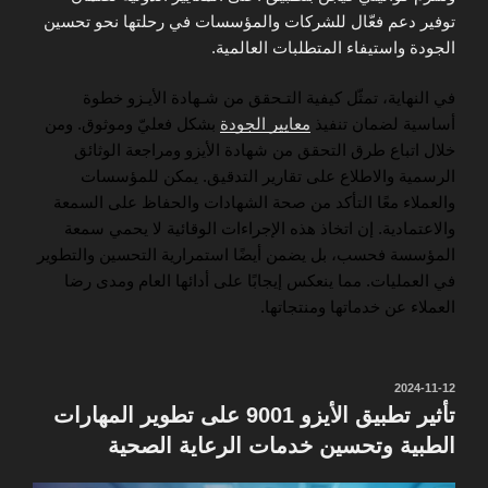
توفير دعم فعّال للشركات والمؤسسات في رحلتها نحو تحسين
الجودة واستيفاء المتطلبات العالمية.
في النهاية، تمثّل كيفية التـحقق من شـهادة الأيـزو خطوة
أساسية لضمان تنفيذ
معايير الجودة
بشكل فعليّ وموثوق. ومن
خلال اتباع طرق التحقق من شهادة الأيزو ومراجعة الوثائق
الرسمية والاطلاع على تقارير التدقيق. يمكن للمؤسسات
والعملاء معًا التأكد من صحة الشهادات والحفاظ على السمعة
والاعتمادية. إن اتخاذ هذه الإجراءات الوقائية لا يحمي سمعة
المؤسسة فحسب، بل يضمن أيضًا استمرارية التحسين والتطوير
في العمليات. مما ينعكس إيجابًا على أدائها العام ومدى رضا
العملاء عن خدماتها ومنتجاتها.
نُشر
2024-11-12
في
تأثير تطبيق الأيزو 9001 على تطوير المهارات
الطبية وتحسين خدمات الرعاية الصحية