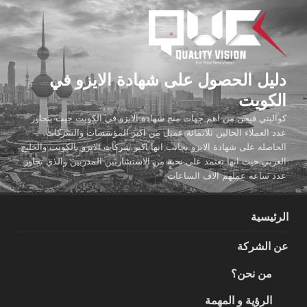
لتجاوز
لى
لمحتوى
دليل الحصول على شهادة الايزو في
الكويت
كواليتي فيجن من اهم جهات منح شهادة الايزو في الكويت حيث يتجاوز
عدد العملاء الحالين ثلاثمائة عميل من اكبر المؤسسات والشركات
الحاصله على شهادة الايزو بجانب انها اكبر شركات الايزو بالكويت والخليج
العربي حيث انها تعتمد على نخبة من الاستشاريين المدربين والذي تجاوز
عدد ساعه عملهم الاف الساعات
الرئيسية
عن الشركة
من نحن؟
الرؤية و المهمة