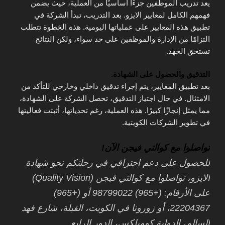
يعد تدريب الموظفين جزءًا أساسيًا من العملية، حيث يضمن
فهمهم الكامل لمعايير الايزو. بعد التدريب، تبدأ الشركة في
تطبيق هذه المعايير على عملياتها اليومية. هذه الخطوة تتطلب
التزامًا من الإدارة والموظفين على حد سواء، ولكن النتائج
تستحق الجهد.
التدقيق والحصول على الشهادة.
بعد تطبيق المعايير، يتم إجراء تدقيق داخلي وخارجي للتأكد من
الامتثال. في حال اجتياز التدقيق، تحصل الشركة على الشهادة،
مما يمثل إنجازًا كبيرًا. هذه العملية، رغم تحدياتها، أثبتت فعاليتها
في تطوير الشركات الكويتية.
تواصلوا مع كوالتي فيجن الآن!
للحصول على دعم احترافي في رحلتكم نحو شهادة
الايزو، تواصلوا مع
كوالتي فيجن
(Quality Vision)
على الأرقام: (+965) 98799022 أو (+965)
22204367، أو زورونا في الكويت، القبلة، شارع فهد
السالم، الدولية كومبلكس، الدور الرابع.