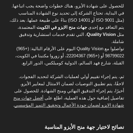
للحصول على شهادة الأيزو، هناك خطوات واضحة يجب اتباعها.
في البداية، تحتاج الشركة إلى تحديد نوع الشهادة المناسب
(مثل ISO 9001 أو ISO 14001) بناءً على طبيعة عملها. بعد ذلك،
يتم التعاقد مع إحدى
جهات منح الايزو في الكويت
المعتمدة،
مثل
Quality Vision
، التي تقدم خدمات استشارية وتدقيق
شاملة.
تواصلوا مع Quality Vision اليوم على الأرقام التالية: (+965)
98799022 أو (+965) 22204367، أو زوروا مكتبنا في الكويت،
القبلة، شارع فهد السالم، الدولية كومبلكس، الدور الرابع.
ثم، يتم إجراء تقييم أولي لعمليات الشركة لتحديد الفجوات.
لاحقًا، يتم تطبيق التوصيات لضمان الامتثال لمعايير الأيزو.
أخيرًا، يتم إجراء التدقيق النهائي ومنح الشهادة. للحصول على
تفاصيل إضافية حول هذه العملية، اطلع على
أفضل جهات منح
شهادة الايزو لضمان جودة الأعمال وتحقيق التميز المؤسسي
.
نصائح لاختيار جهة منح الأيزو المناسبة