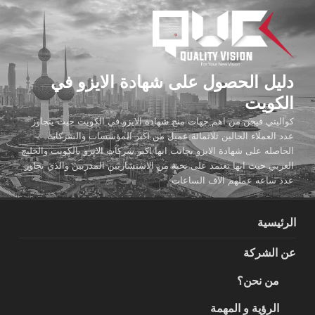
لتجاوز
لى
لمحتوى
دليل الحصول على شهادة الايزو في
الكويت
كواليتي فيجن من اهم جهات منح شهادة الايزو في الكويت حيث يتجاوز
عدد العملاء الحالين ثلاثمائة عميل من اكبر المؤسسات والشركات
الحاصله على شهادة الايزو بجانب انها اكبر شركات الايزو بالكويت والخليج
العربي حيث انها تعتمد على نخبة من الاستشاريين المدربين والذي تجاوز
عدد ساعه عملهم الاف الساعات
الرئيسية
عن الشركة
من نحن؟
الرؤية و المهمة