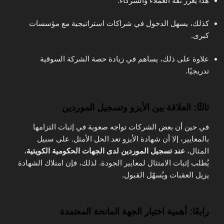
هذا يعزز ثقة العملاء والشركاء.
كذلك، يسهل الدخول في شراكات استراتيجية مع مؤسسات
كبرى.
علاوة على ذلك، يساهم في زيادة حصة الشركة السوقية
تدريجيًا.
ثالثًا: العلاقة بين الأيزو وتسجيل الموردين
في حين أن بعض الشركات تواجه صعوبة في إثبات التزامها
بالمعايير، إلا أن شهادة الأيزو تعد الحل الأمثل. على سبيل
المثال،
عند تسجيل الموردين لدى الجهات الحكومية الكويتية
،
يُطلب إثبات الامتثال لمعايير الجودة. لذلك، فإن امتلاك الشهادة
يزيل العقبات ويُسهّل القبول.
رابعًا: أهمية اختيار الجهة المانحة المعتمدة