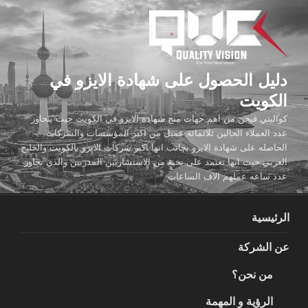
لتجاوز
لى
لمحتوى
دليل الحصول على شهادة الايزو في
الكويت
كواليتي فيجن من اهم جهات منح شهادة الايزو في الكويت حيث يتجاوز
عدد العملاء الحالين ثلاثمائة عميل من اكبر المؤسسات والشركات
الحاصله على شهادة الايزو بجانب انها اكبر شركات الايزو بالكويت والخليج
العربي حيث انها تعتمد على نخبة من الاستشاريين المدربين والذي تجاوز
عدد ساعه عملهم الاف الساعات
الرئيسية
عن الشركة
من نحن؟
الرؤية و المهمة