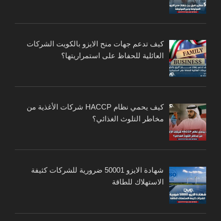
كيف تدعم جهات منح الايزو بالكويت الشركات
العائلية للحفاظ على استمراريتها؟
كيف يحمي نظام HACCP شركات الأغذية من
مخاطر التلوث الغذائي؟
شهادة الايزو 50001 ضرورية للشركات كثيفة
الاستهلاك للطاقة