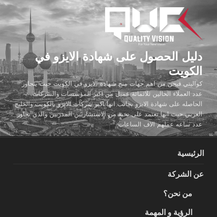
لتجاوز
لى
لمحتوى
دليل الحصول على شهادة الايزو في
الكويت
كواليتي فيجن من اهم جهات منح شهادة الايزو في الكويت حيث يتجاوز
عدد العملاء الحالين ثلاثمائة عميل من اكبر المؤسسات والشركات
الحاصله على شهادة الايزو بجانب انها اكبر شركات الايزو بالكويت والخليج
العربي حيث انها تعتمد على نخبة من الاستشاريين المدربين والذي تجاوز
عدد ساعه عملهم الاف الساعات
الرئيسية
عن الشركة
من نحن؟
الرؤية و المهمة