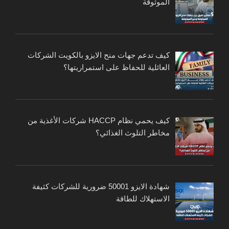
الموثوقة
كيف تدعم جهات منح الايزو بالكويت الشركات
العائلية للحفاظ على استمراريتها؟
كيف يحمي نظام HACCP شركات الأغذية من
مخاطر التلوث الغذائي؟
شهادة الايزو 50001 ضرورية للشركات كثيفة
الاستهلاك للطاقة