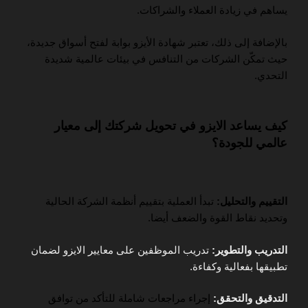
يساهم في زيادة العملاء والشراكات.
بالإضافة إلى ذلك، تعتبر شهادة الأيزو بوابة لفتح أسواق جديدة،
حيث تمكّن الشركات من التنافس في بيئات عالمية شديدة
التحدي.
كيف يساعد الايزو في تحويل شركتك إلى معيار
عالمي للجودة؟
التقييم والتحليل:
تبدأ العملية بتقييم أنظمة الشركة الحالية
وتحديد نقاط القوة والضعف أيضا.
التدريب والتطوير:
تدريب الموظفين على معايير الايزو لضمان
تطبيقها بفعالية وكفاءة.
التدقيق والتحقق:
إجراء مراجعات شاملة للتأكد من توافق