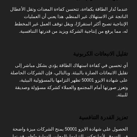
عندما تُدار الطاقة بكفاءة، تتحسن كفاءة المعدات وتقل الأعطال
الناتجة عن الاستهلاك غير المنظم. هذا يعني أن العمليات
الإنتاجية تصبح أكثر استقرارًا، ويقل توقف العمل غير المخطط
له، مما يرفع من إنتاجية الشركة ويزيد من قدرتها التنافسية.
تقليل الانبعاثات الكربونية
أي تحسين في كفاءة استهلاك الطاقة يؤدي بشكل مباشر إلى
تقليل الانبعاثات الضارة بالبيئة. وبالتالي، فإن الشركات الحاصلة
على شهادة الايزو 50001 تظهر التزامها بالمسؤولية البيئية،
وتعزز صورتها أمام المجتمع والعملاء كشركة مسؤولة وصديقة
للبيئة.
تعزيز القدرة التنافسية
الحصول على شهادة الايزو 50001 يمنح الشركات ميزة واضحة
في السوق. لأنها تعكس التزامها بالمعايير الدولية وتُظهر قدرتها