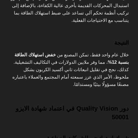
استبدال المحركات القديمة بأخرى عالية الكفاءة، بالإضافة إلى
تركيب أنظمة تحكم آلي تساعد على ضبط استهلاك الطاقة بما
يتناسب مع الاحتياجات الفعلية.
النتيجة
خلال عام واحد فقط، تمكن المصنع من
خفض استهلاك الطاقة
بنسبة 12%
، مما وفر ملايين الدولارات في التكاليف التشغيلية.
كذلك، نجح في تقليل انبعاثات ثاني أكسيد الكربون بشكل
ملحوظ، الأمر الذي عزز سمعته أمام المجتمع والعملاء باعتباره
مصنعًا مسؤولًا بيئيًا ومستدامًا.
دور Quality Vision في اعتماد شهادة الايزو
50001