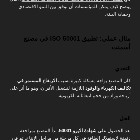
يوضح كيف يمكن للمؤسسات أن توفق بين النمو الاقتصادي
وحماية البيئة.
مثال عملي: تطبيق ISO 50001 في مصنع
أسمنت
التحدي
كان المصنع يواجه مشكلة كبيرة بسبب
الارتفاع المستمر في
تكاليف الكهرباء والوقود
اللازمة لتشغيل الأفران، وهو ما أثر على
أرباحه وزاد من حجم انبعاثاته الكربونية.
الحل
بعد الحصول على
شهادة الايزو 50001.
بدأ المصنع بمراجعة
دقيقة لاستهلاك الطاقة في كل مرحلة من مراحل الإنتاج. ثم قرر