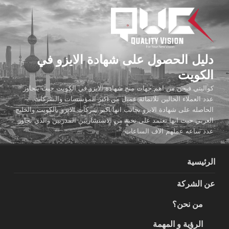
لتجاوز
لى
لمحتوى
دليل الحصول على شهادة الايزو في
الكويت
كواليتي فيجن من اهم جهات منح شهادة الايزو في الكويت حيث يتجاوز
عدد العملاء الحالين ثلاثمائة عميل من اكبر المؤسسات والشركات
الحاصله على شهادة الايزو بجانب انها اكبر شركات الايزو بالكويت والخليج
العربي حيث انها تعتمد على نخبة من الاستشاريين المدربين والذي تجاوز
عدد ساعه عملهم الاف الساعات
الرئيسية
عن الشركة
من نحن؟
الرؤية و المهمة