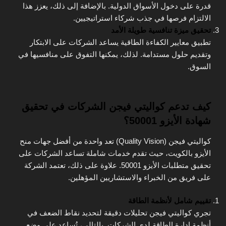
قدرة على دخول الأسواق الدولية. بالإضافة إلى ذلك، يعزز هذا
الالتزام فرصها في جذب شركاء استراتيجيين.
تحقيق ميزة تنافسية طويلة الأمد
تطبيق معايير الكفاءة الطاقية يساعد الشركات على الابتكار
وتقديم حلول مستدامة. لذلك، يمكنها التفوق على منافسيها في
السوق.
كيف تدعم كواليتي فيجن الشركات في تحقيق
شهادة الأيزو 50001؟
كواليتي فيجن (Quality Vision) تعد واحدة من أفضل جهات منح
الأيزو بالكويت، حيث تقدم خدمات شاملة تساعد الشركات على
تحقيق متطلبات الأيزو 50001. علاوة على ذلك، تعتمد الشركة
على فريق من الخبراء والاستشاريين المؤهلين.
تقييم شامل لأنظمة الطاقة
تجري كواليتي فيجن تحليلات دقيقة لتحديد نقاط الضعف في
أنظمة إدارة الطاقة لدى الشركات. بالتالي، تُساعد على وضع