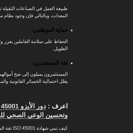
طبيعة العمل في الصناعات الثقيلة 
المعدات، وبالتالي فإن وجود نظام 
حماية الموظفين:
الحفاظ على سلامة العاملين يعزز ول
الطويل.
ثقة المستثمرين:
المستثمرون يميلون إلى ضخ أموالهم 
يقلل احتمالية الخسائر القانونية والما
اعرف :
د
وتحسين الوعي الصحي للع
كيف تبني شهادة ISO 45001 ثقة المستثمرين؟