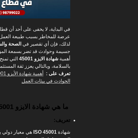
في البداية، لا يخفى على أحد أن قط
عرضة للمخاطر بسبب طبيعة العمل 
لذلك، فإن أي تقصير في
الصحة والس
جسيمة وحوادث قد تضر بسمعة المؤسس
أهمية
شهادة الايزو 45001
التي تمنح 
بالسلامة، وبالتالي يعزز ثقة المستث
تعرف على :
الحوادث في بيئات العمل
ما هي شهادة الايزو 45001؟
تعريف:
شهادة
ISO 45001
هي معيار دولي يض