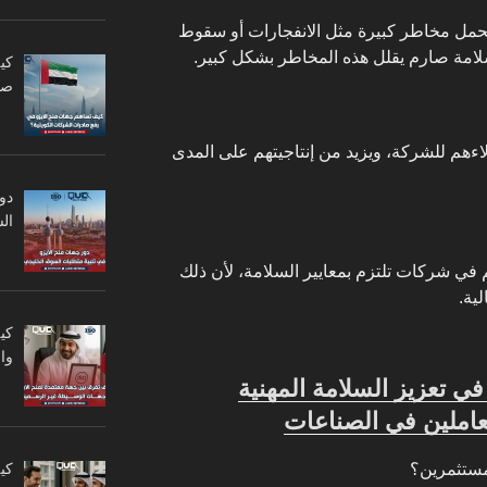
تحمل مخاطر كبيرة مثل الانفجارات أو سقوط
سلامة صارم يقلل هذه المخاطر بشكل كبير.
كي
صا
اءهم للشركة، ويزيد من إنتاجيتهم على المدى
دو
ال
في شركات تلتزم بمعايير السلامة، لأن ذلك
لية.
كي
وا
ور الأيزو 45001 في تعزيز السلامة المهنية
املين في الصناعات
كي