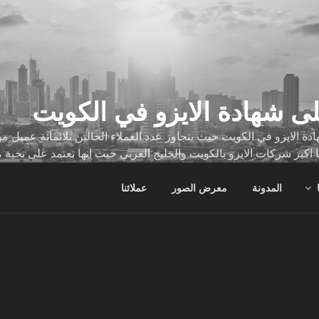
ى شهادة الايزو في الكويت
ة الايزو في الكويت حيث يتجاوز عدد العملاء الحالين ثلاثمائة عميل
ا اكبر شركات الايزو بالكويت والخليج العربي حيث انها تعتمد على نخبة 
ات
المدونة
معرض الصور
عملائنا