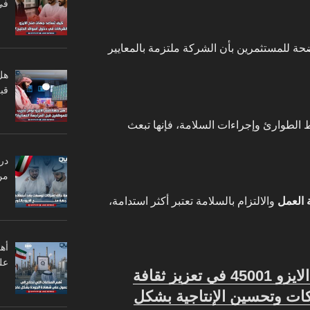
في
عتبر إشارة واضحة للمستثمرين بأن الشركة ملتزمة بالمعايير
هل
قبل
الطوارئ وإجراءات السلامة، فإنها تبعث
در
من
 العمل
والالتزام بالسلامة تعتبر أكثر استدامة،
أه
عل
كيف يساعد نظام الايزو 45001 في تعزيز ثقافة
كات وتحسين الإنتاجية بشكل