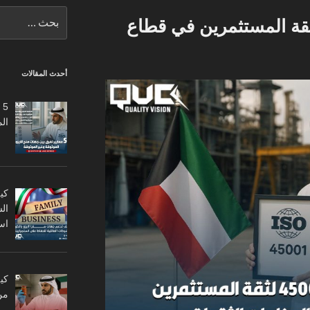
البحث
ة الايزو 45001 لثقة المستثمرين في قطاع
عن:
أحدث المقالات
5
ال
كي
ال
اس
من